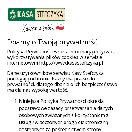
Wybierz pożyczkę
dopasowaną do Twoich
Dbamy o Twoją prywatność
planów:
Polityka Prywatności wraz z informacją dotyczącą
wykorzystywania plików cookies w serwisie
internetowym https://www.kasastefczyka.pl.
Kwoty od
1000 zł
do
220 000 zł
Dane użytkowników serwisu Kasy Stefczyka
Elastyczny okres spłaty od
4
do
120
miesięcy
podlegają ochronie. Każdy ma prawo do
prywatności, dlatego dbanie o ich bezpieczeństwo
Wypłata nawet w
15 minut
od decyzji
ma dla nas wysoką wartość.
kredytowej
Niniejsza Polityka Prywatności określa
podstawowe zasady przetwarzania danych
osobowych związanych z korzystaniem z
usług świadczonych drogą elektroniczną i
dostępnych za pośrednictwem strony