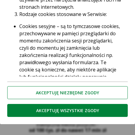
przyjazny
proces kredytowy
stronach internetowych.
Rodzaje cookies stosowane w Serwisie:
możliwość uzyskania
karencji w spłacie rat
Cookies sesyjne – są to tymczasowe cookies,
przechowywane w pamięci przeglądarki do
momentu zakończenia sesji przeglądarki,
czyli do momentu jej zamknięcia lub
Zalety
zakończenia realizacji funkcjonalności np.
prawidłowego wysłania formularza. Te
cookie są konieczne, aby niektóre aplikacje
lub funkcjonalności działały poprawnie.
Cookies stałe – dzięki nim ponowne
korzystanie z Serwisu jest łatwiejsze. Te
AKCEPTUJĘ NIEZBĘDNE ZGODY
cookies przechowywane są przez
przeglądarki tak długo jak określono w
AKCEPTUJĘ WSZYSTKIE ZGODY
parametrach cookies lub do momentu ich
usunięcia przez użytkownika.
Elastyczna kwota pożyczki -
Cookies naszych zaufanych Partnerów* – to
od 100 tys. zł do nawet 17 mln zł
cookies dostarczane przez podmioty