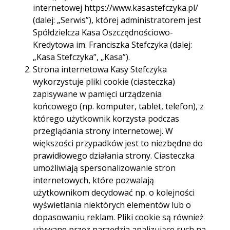
internetowej https://www.kasastefczyka.pl/
(dalej: „Serwis”), której administratorem jest
Spółdzielcza Kasa Oszczędnościowo-
Kredytowa im. Franciszka Stefczyka (dalej:
„Kasa Stefczyka”, „Kasa”).
Kredyt
Strona internetowa Kasy Stefczyka
wykorzystuje pliki cookie (ciasteczka)
inwestycyjny
zapisywane w pamięci urządzenia
końcowego (np. komputer, tablet, telefon), z
którego użytkownik korzysta podczas
dla fundacji
przeglądania strony internetowej. W
większości przypadków jest to niezbędne do
prawidłowego działania strony. Ciasteczka
elastyczna kwota pożyczki –
umożliwiają spersonalizowanie stron
od 100 tys. zł do nawet 17 mln zł
internetowych, które pozwalają
dogodny okres kredytowania –
od 4 miesięcy
użytkownikom decydować np. o kolejności
do 30 lat
wyświetlania niektórych elementów lub o
dopasowaniu reklam. Pliki cookie są również
atrakcyjne oprocentowanie
używane przez narzędzia analizujące ruch na