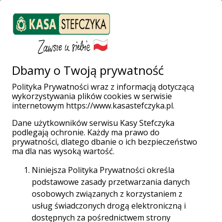
ZALOGUJ SIĘ
Weź pożyczkę
Dbamy o Twoją prywatność
Polityka Prywatności wraz z informacją dotyczącą
wykorzystywania plików cookies w serwisie
Strona główna
Organizacje
Fundacje
internetowym https://www.kasastefczyka.pl.
Kredyt inwestycyjny dla fundacji
Dane użytkowników serwisu Kasy Stefczyka
podlegają ochronie. Każdy ma prawo do
prywatności, dlatego dbanie o ich bezpieczeństwo
ma dla nas wysoką wartość.
Niniejsza Polityka Prywatności określa
podstawowe zasady przetwarzania danych
osobowych związanych z korzystaniem z
usług świadczonych drogą elektroniczną i
dostępnych za pośrednictwem strony