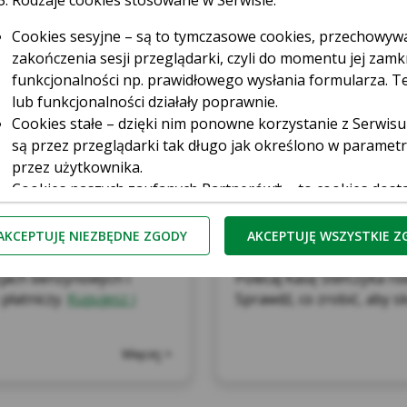
Rodzaje cookies stosowane w Serwisie:
Cookies sesyjne – są to tymczasowe cookies, przechowy
zakończenia sesji przeglądarki, czyli do momentu jej zamkn
funkcjonalności np. prawidłowego wysłania formularza. Te
lub funkcjonalności działały poprawnie.
Cookies stałe – dzięki nim ponowne korzystanie z Serwisu
są przez przeglądarki tak długo jak określono w paramet
przez użytkownika.
Cookies naszych zaufanych Partnerów* – to cookies dost
third parties cookies) np. usługę Google Analytics, usłu
Promocja POLEĆ
serwerów firm i dostawców usług (np. systemu mailingow
AKCEPTUJĘ NIEZBĘDNE ZGODY
AKCEPTUJĘ WSZYSTKIE 
współpracujących z Serwisem internetowym. Te pliki poz
do preferencji i zwyczajów Użytkowników, a także ocenić 
acjach benzynowych i
Polecaj Kasę Stefczyka ro
zliczaniu, ile osób kliknęło w daną reklamę i przeszło na
 płatniczy.
Kupujesz i
Sprawdź, co zrobić, aby s
ufani Partnerzy Kasy to tzw. Serwisy Partnerskie, czyli Goo
Więcej >
Kasa Stefczyka wyróżnia pliki cookies:
zbędne pliki cookie
– są niezbędne do prawidłowego działan