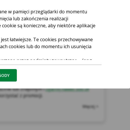
wane w pamięci przeglądarki do momentu
ięcia lub zakończenia realizacji
 cookie są konieczne, aby niektóre aplikacje
 jest łatwiejsze. Te cookies przechowywane
rach cookies lub do momentu ich usunięcia
arczane przez podmioty zewnętrzne – (ang.
gę Facebook Pixel, wydawców reklamowych,
 NAS
ego albo map umieszczanych na stronie)
ZGODY
walają między innymi dostosowywać reklamy
skuteczność działań reklamowych (np. dzięki
dzinie lub znajomym i
zgarnij nawet 500 zł!
 stronę internetową reklamodawcy).
korzystać z promocji.
gle, Facebook, Chat, Hotjar, Salesmenago.
Więcej >
ia strony internetowej (aplikacji) lub