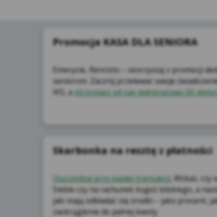
dos
ins
na 
Promocja KASA DLA SENIORA
Emerycie, Rencisto – skorzystaj z promocji 
seniorom. Zacznij przelewać swoje świadczeni
IKS, a
otrzymasz od nas jednorazowo 50 złotyc
Mar
int
wyb
Skarbonka na resztę z płatności
Oszczędzaj przy
każ
dej transakcji.
Wskaż, czy w
Siebie czy na rachunek kogoś bliskiego, a na
jaki mają odkładać się środki – jako procent, j
zaokrąglenie do pełnej kwoty.