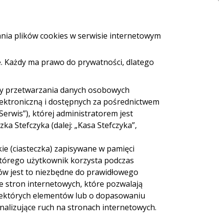
i i bankomaty
e-Urząd
Bezpieczeństwo
Kontakt
ania plików cookies w serwisie internetowym
. Każdy ma prawo do prywatności, dlatego
ZALOGUJ SIĘ
Załóż konto
eź pożyczkę
dy przetwarzania danych osobowych
lektroniczną i dostępnych za pośrednictwem
Serwis”), której administratorem jest
a Stefczyka (dalej: „Kasa Stefczyka”,
ie (ciasteczka) zapisywane w pamięci
 którego użytkownik korzysta podczas
ów jest to niezbędne do prawidłowego
ie stron internetowych, które pozwalają
iektórych elementów lub o dopasowaniu
nalizujące ruch na stronach internetowych.