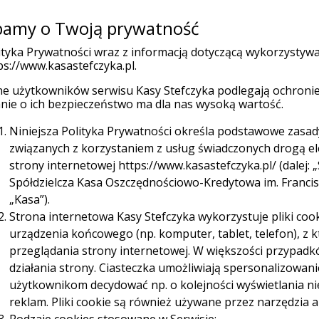
amy o Twoją prywatność
Placówk
(current)
 indywidualni
Firmy
Organizacje
ityka Prywatności wraz z informacją dotyczącą wykorzystyw
ps://www.kasastefczyka.pl.
e użytkowników serwisu Kasy Stefczyka podlegają ochronie
Ubezpieczenia
Promocje
W
nie o ich bezpieczeństwo ma dla nas wysoką wartość.
Niniejsza Polityka Prywatności określa podstawowe zasa
rsy
związanych z korzystaniem z usług świadczonych drogą e
strony internetowej https://www.kasastefczyka.pl/ (dalej: „
Spółdzielcza Kasa Oszczędnościowo-Kredytowa im. Franciszk
„Kasa”).
Strona internetowa Kasy Stefczyka wykorzystuje pliki cook
urządzenia końcowego (np. komputer, tablet, telefon), z
przeglądania strony internetowej. W większości przypadk
działania strony. Ciasteczka umożliwiają spersonalizowan
użytkownikom decydować np. o kolejności wyświetlania n
reklam. Pliki cookie są również używane przez narzędzia a