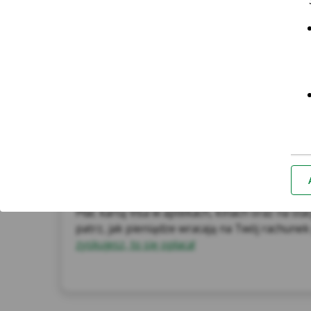
Promocja KASA WRACA
Płać kartą Visa w aptekach, kinach oraz na st
patrz, jak pieniądze wracają na Twój rachunek
zyskujesz, to się opłaca!
*Za
Nie