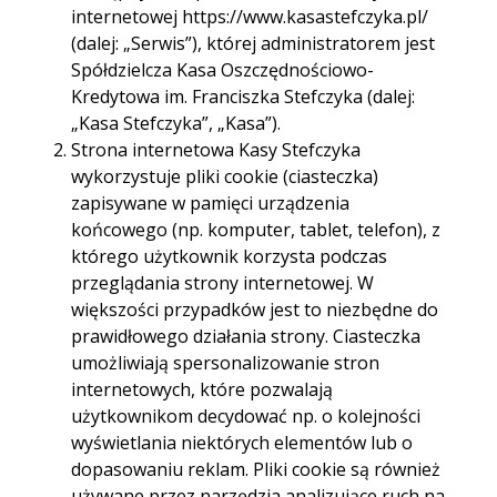
dbanie o ich bezpieczeństwo ma dla nas wysoką
internetowej https://www.kasastefczyka.pl/
wartość.
(dalej: „Serwis”), której administratorem jest
Spółdzielcza Kasa Oszczędnościowo-
Niniejsza Polityka Prywatności określa
Kredytowa im. Franciszka Stefczyka (dalej:
podstawowe zasady przetwarzania danych
„Kasa Stefczyka”, „Kasa”).
osobowych związanych z korzystaniem z usług
Strona internetowa Kasy Stefczyka
świadczonych drogą elektroniczną i dostępnych za
wykorzystuje pliki cookie (ciasteczka)
pośrednictwem strony internetowej
zapisywane w pamięci urządzenia
https://www.kasastefczyka.pl/ (dalej: „Serwis”),
końcowego (np. komputer, tablet, telefon), z
której administratorem jest Spółdzielcza Kasa
którego użytkownik korzysta podczas
Oszczędnościowo-Kredytowa im. Franciszka
przeglądania strony internetowej. W
Stefczyka (dalej: „Kasa Stefczyka”, „Kasa”).
większości przypadków jest to niezbędne do
Strona internetowa Kasy Stefczyka wykorzystuje
prawidłowego działania strony. Ciasteczka
pliki cookie (ciasteczka) zapisywane w pamięci
umożliwiają spersonalizowanie stron
urządzenia końcowego (np. komputer, tablet,
internetowych, które pozwalają
telefon), z którego użytkownik korzysta podczas
użytkownikom decydować np. o kolejności
przeglądania strony internetowej. W większości
wyświetlania niektórych elementów lub o
przypadków jest to niezbędne do prawidłowego
dopasowaniu reklam. Pliki cookie są również
działania strony. Ciasteczka umożliwiają
używane przez narzędzia analizujące ruch na