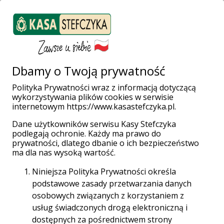
ZALOGUJ SIĘ
Załóż konto
Weź pożyczkę
Dbamy o Twoją prywatność
Polityka Prywatności wraz z informacją dotyczącą
wykorzystywania plików cookies w serwisie
Strona główna
Polityka prywatności
internetowym https://www.kasastefczyka.pl.
Polityka Prywatności wraz z
Dane użytkowników serwisu Kasy Stefczyka
podlegają ochronie. Każdy ma prawo do
informacją dotyczącą
prywatności, dlatego dbanie o ich bezpieczeństwo
wykorzystywania plików cookies w
ma dla nas wysoką wartość.
serwisie internetowym
Niniejsza Polityka Prywatności określa
https://www.kasastefczyka.pl
.
podstawowe zasady przetwarzania danych
osobowych związanych z korzystaniem z
Dane użytkowników serwisu Kasy Stefczyka podlegają
usług świadczonych drogą elektroniczną i
ochronie. Każdy ma prawo do prywatności, dlatego
dostępnych za pośrednictwem strony