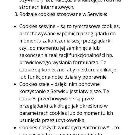
spersonalizowanie stron internetowych, które
stronach internetowych.
pozwalają użytkownikom decydować np. o
Rodzaje cookies stosowane w Serwisie:
kolejności wyświetlania niektórych elementów lub
o dopasowaniu reklam. Pliki cookie są również
Cookies sesyjne – są to tymczasowe cookies,
używane przez narzędzia analizujące ruch na
przechowywane w pamięci przeglądarki do
stronach internetowych.
momentu zakończenia sesji przeglądarki,
Rodzaje cookies stosowane w Serwisie:
czyli do momentu jej zamknięcia lub
zakończenia realizacji funkcjonalności np.
Cookies sesyjne – są to tymczasowe cookies,
prawidłowego wysłania formularza. Te
przechowywane w pamięci przeglądarki do
cookie są konieczne, aby niektóre aplikacje
momentu zakończenia sesji przeglądarki, czyli do
lub funkcjonalności działały poprawnie.
momentu jej zamknięcia lub zakończenia realizacji
Cookies stałe – dzięki nim ponowne
funkcjonalności np. prawidłowego wysłania
korzystanie z Serwisu jest łatwiejsze. Te
formularza. Te cookie są konieczne, aby niektóre
cookies przechowywane są przez
aplikacje lub funkcjonalności działały poprawnie.
przeglądarki tak długo jak określono w
Cookies stałe – dzięki nim ponowne korzystanie z
parametrach cookies lub do momentu ich
Serwisu jest łatwiejsze. Te cookies
usunięcia przez użytkownika.
przechowywane są przez przeglądarki tak długo
Cookies naszych zaufanych Partnerów* – to
jak określono w parametrach cookies lub do
cookies dostarczane przez podmioty