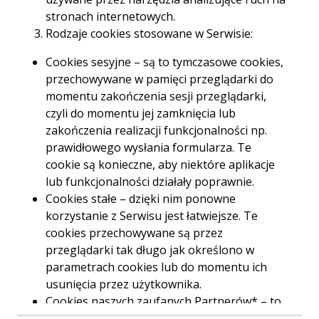
stronach internetowych.
Rodzaje cookies stosowane w Serwisie:
Cookies sesyjne – są to tymczasowe cookies,
przechowywane w pamięci przeglądarki do
momentu zakończenia sesji przeglądarki,
czyli do momentu jej zamknięcia lub
Otwórz Proste Konto
zakończenia realizacji funkcjonalności np.
i zyskaj darmowe prowadzenie rachunku
prawidłowego wysłania formularza. Te
osobistego. Bezwarunkowo!
cookie są konieczne, aby niektóre aplikacje
lub funkcjonalności działały poprawnie.
Załóż Lokatę na Start
Cookies stałe – dzięki nim ponowne
Pewne, stałe oprocentowanie nawet 6,50%
korzystanie z Serwisu jest łatwiejsze. Te
w skali roku
cookies przechowywane są przez
przeglądarki tak długo jak określono w
Weź Prostą Pożyczkę
parametrach cookies lub do momentu ich
do 3000 zł na Twoim koncie nawet w kilka
usunięcia przez użytkownika.
minut (RRSO: 8,29%)
Cookies naszych zaufanych Partnerów* – to
cookies dostarczane przez podmioty