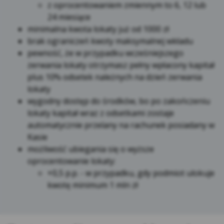
z oprocentowaniem zmiennym to 6, 12 lub
zewnętrzne – (ang. third parties cookies) np.
24 miesiące
usługę Google Analytics, usługę Facebook
minimalna kwota lokaty już od 1000 zł
Pixel, wydawców reklamowych, serwerów
brak ograniczeń kwoty maksymalnej wkładu
firm i dostawców usług (np. systemu
pewność, że w przypadku wcześniejszego
mailingowego albo map umieszczanych na
zerwania lokaty otrzymasz pełny wpłacony kapitał
stronie) współpracujących z Serwisem
plus 10% odsetek należnych na dzień zerwania
internetowym. Te pliki pozwalają między
lokaty
innymi dostosowywać reklamy do preferencji
wygodny dostęp do środków, bo po zakończeniu
i zwyczajów Użytkowników, a także ocenić
lokaty kapitał wraz z odsetkami zostaje
skuteczność działań reklamowych (np. dzięki
automatycznie przelany na rachunek posiadany w
zliczaniu, ile osób kliknęło w daną reklamę i
Kasie
przeszło na stronę internetową
możliwość ubiegania się o wyższe
reklamodawcy).
oprocentowanie lokaty:
+0,5 p.p. - w przypadku, gdy podmiot ulokuje
*Zaufani Partnerzy Kasy to tzw. Serwisy
Partnerskie, czyli Google, Facebook, Chat, Hotjar,
kwotę minimum 1 mln zł
Salesmenago.
Kasa Stefczyka wyróżnia pliki cookies: