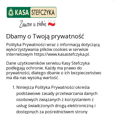
ZALOGUJ SIĘ
Weź pożyczkę
Dbamy o Twoją prywatność
Polityka Prywatności wraz z informacją dotyczącą
wykorzystywania plików cookies w serwisie
Strona główna
Organizacje
Organizacje pozarządowe
internetowym https://www.kasastefczyka.pl.
Lokata terminowa dla organizacji pozarządowych
Dane użytkowników serwisu Kasy Stefczyka
podlegają ochronie. Każdy ma prawo do
prywatności, dlatego dbanie o ich bezpieczeństwo
ma dla nas wysoką wartość.
Niniejsza Polityka Prywatności określa
podstawowe zasady przetwarzania danych
osobowych związanych z korzystaniem z
usług świadczonych drogą elektroniczną i
dostępnych za pośrednictwem strony