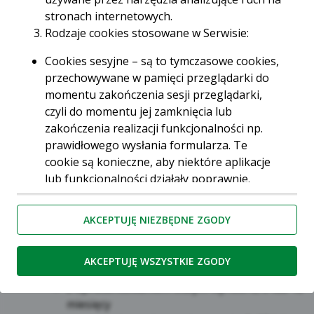
Oprocentowanie w wysokości
nawet 2% w
stronach internetowych.
skali roku
Rodzaje cookies stosowane w Serwisie:
Cookies sesyjne – są to tymczasowe cookies,
przechowywane w pamięci przeglądarki do
momentu zakończenia sesji przeglądarki,
O lokacie
czyli do momentu jej zamknięcia lub
zakończenia realizacji funkcjonalności np.
prawidłowego wysłania formularza. Te
Warto powierzyć dodatkowe środki specjalistom, aby
cookie są konieczne, aby niektóre aplikacje
mogły pracować na atrakcyjnych warunkach! Wybierz
lub funkcjonalności działały poprawnie.
lokatę terminową w Kasie Stefczyka i obserwuj, jak
Cookies stałe – dzięki nim ponowne
rosną.
korzystanie z Serwisu jest łatwiejsze. Te
AKCEPTUJĘ NIEZBĘDNE ZGODY
Poznaj szczegóły naszej propozycji:
cookies przechowywane są przez
przeglądarki tak długo jak określono w
oprocentowanie stałe lub zmienne
AKCEPTUJĘ WSZYSTKIE ZGODY
parametrach cookies lub do momentu ich
okres trwania lokaty:
usunięcia przez użytkownika.
z oprocentowaniem stałym wynosi 3, 6 lub 12
Cookies naszych zaufanych Partnerów* – to
miesięcy
cookies dostarczane przez podmioty