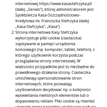
internetowej https://www.kasastefczyka.pl/
(dalej: „Serwis”), której administratorem jest
Spółdzielcza Kasa Oszczędnościowo-
Kredytowa im. Franciszka Stefczyka (dalej:
„Kasa Stefczyka”, „Kasa”).
Lokata
Strona internetowa Kasy Stefczyka
wykorzystuje pliki cookie (ciasteczka)
terminowa
zapisywane w pamięci urządzenia
końcowego (np. komputer, tablet, telefon), z
którego użytkownik korzysta podczas
przeglądania strony internetowej. W
Twoja organizacja pozarządowa dysponuje
większości przypadków jest to niezbędne do
dodatkowymi środkami? Warto je ulokować!
prawidłowego działania strony. Ciasteczka
Wybierz lokatę terminową w Kasie Stefczyka
umożliwiają spersonalizowanie stron
i obserwuj, jak pieniądze rosną.
internetowych, które pozwalają
Minimalna kwota lokaty już
od 1000 zł
użytkownikom decydować np. o kolejności
wyświetlania niektórych elementów lub o
Okres trwania lokaty dla organizacji wynosi
od 3
dopasowaniu reklam. Pliki cookie są również
do 24 miesięcy
używane przez narzędzia analizujące ruch na