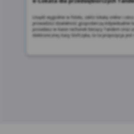
e-Lokata dla przedsiębiorczych Tand
Usiądź wygodnie w fotelu, załóż lokatę online i cies
prowadzisz działalność gospodarczą indywidualnie lu
posiadasz w Kasie rachunek bieżący Tandem oraz 
elektronicznej Kasy Stefczyka, to ta propozycja jest 
9.W
pod
Ser
10.
Osz
str
zaw
zap