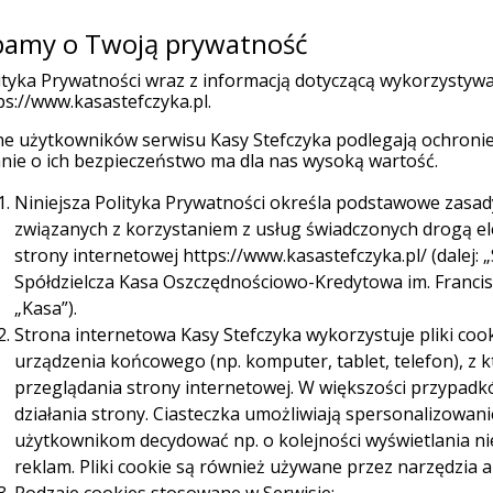
amy o Twoją prywatność
(current)
Klienci Indywidualni
Firmy
Organizacje
ityka Prywatności wraz z informacją dotyczącą wykorzystyw
ps://www.kasastefczyka.pl.
e użytkowników serwisu Kasy Stefczyka podlegają ochronie
nie o ich bezpieczeństwo ma dla nas wysoką wartość.
Niniejsza Polityka Prywatności określa podstawowe zasa
związanych z korzystaniem z usług świadczonych drogą e
strony internetowej https://www.kasastefczyka.pl/ (dalej: „
wkowe dla przedsi
Spółdzielcza Kasa Oszczędnościowo-Kredytowa im. Franciszk
„Kasa”).
Strona internetowa Kasy Stefczyka wykorzystuje pliki cook
zyka
urządzenia końcowego (np. komputer, tablet, telefon), z
przeglądania strony internetowej. W większości przypadk
działania strony. Ciasteczka umożliwiają spersonalizowan
użytkownikom decydować np. o kolejności wyświetlania n
reklam. Pliki cookie są również używane przez narzędzia a
iębiorczych