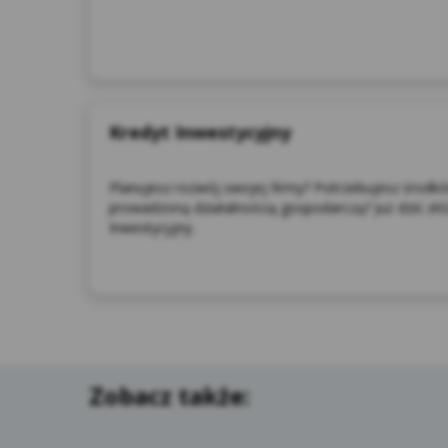
dos
ins
na 
Kredyt Inwestycyjny
Planujesz rozwój swojej firmy? Potrzebujesz środk
prowadzoną działalnością gospodarczą? Już dziś złó
Inwestycyjny.
Mar
int
wyb
Zobacz także: