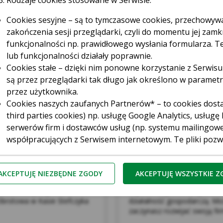
Rodzaje cookies stosowane w Serwisie:
Cookies sesyjne – są to tymczasowe cookies, przechowy
zakończenia sesji przeglądarki, czyli do momentu jej zamkn
funkcjonalności np. prawidłowego wysłania formularza. Te
lub funkcjonalności działały poprawnie.
Cookies stałe – dzięki nim ponowne korzystanie z Serwisu
są przez przeglądarki tak długo jak określono w paramet
przez użytkownika.
Cookies naszych zaufanych Partnerów* – to cookies dost
third parties cookies) np. usługę Google Analytics, usłu
serwerów firm i dostawców usług (np. systemu mailingow
współpracujących z Serwisem internetowym. Te pliki poz
do preferencji i zwyczajów Użytkowników, a także ocenić 
Szybka Pożyczka Go
zliczaniu, ile osób kliknęło w daną reklamę i przeszło na
AKCEPTUJĘ NIEZBĘDNE ZGODY
AKCEPTUJĘ WSZYSTKIE 
ufani Partnerzy Kasy to tzw. Serwisy Partnerskie, czyli Goo
otrzeb związanych z
Szybka Pożyczka Gospodarcz
Kasa Stefczyka wyróżnia pliki cookies:
Obrotowa w Kasie Stefczyka
działalność gospodarczą. Mo
zaczynasz rozwijać swoją fir
zbędne pliki cookie
– są niezbędne do prawidłowego działan