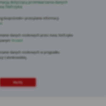
macją dotyczącą przetwarzania danych
sę Stefczyka.
ych cookies w przeglądarkach dostępne są w
rek internetowych, m.in.: Edge, Mozilla
g bezpośredni i przesyłanie informacji
iń
cych Serwis (dalej: „Użytkownicy Serwisu”)
rzetwarzane zgodnie z celem i zakresem
nianie danych osobowych przez Kasę Stefczyka
 w tym podstron internetowych, aplikacji i
ązanym
Rozwiń
okies, które instalowane są w Serwisie oraz
 uczynić możliwie jak najbezpieczniejszym i
rzanie danych osobowych w przypadku
cji Członkowskiej.
h cookies dostęp do nich mogą mieć
mioty, których tzw. wtyczki znajdują się w
lientów Kasy) jest Spółdzielcza Kasa
Wyślij
 w Gdyni, przy ul. Legionów 126-128. Na
cyjna dla klientów Kasy Stefczyka,
h osobowych przez Kasę Stefczyka. W celu
zy link