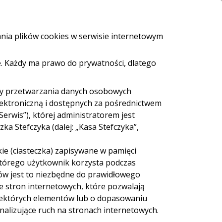
Placówki i bankomaty
Kontakt
ania plików cookies w serwisie internetowym
. Każdy ma prawo do prywatności, dlatego
ZALOGUJ SIĘ
Weź pożyczkę
dy przetwarzania danych osobowych
lektroniczną i dostępnych za pośrednictwem
Serwis”), której administratorem jest
ębiorstw
a Stefczyka (dalej: „Kasa Stefczyka”,
ie (ciasteczka) zapisywane w pamięci
 którego użytkownik korzysta podczas
ów jest to niezbędne do prawidłowego
ie stron internetowych, które pozwalają
iektórych elementów lub o dopasowaniu
nalizujące ruch na stronach internetowych.