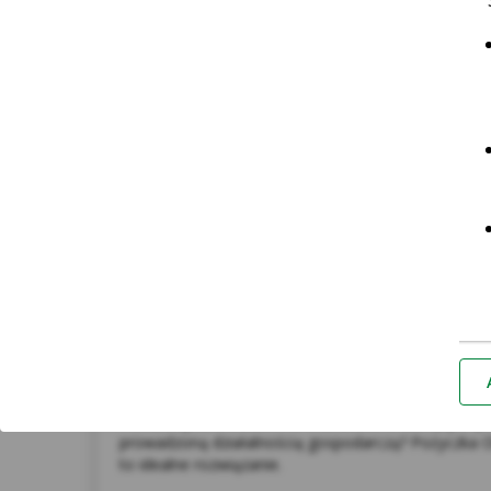
Pożyczka Obrotowa
*Za
Potrzebujesz środków na finansowanie bieżących p
prowadzoną działalnością gospodarczą? Pożyczka 
to idealne rozwiązanie.
Nie