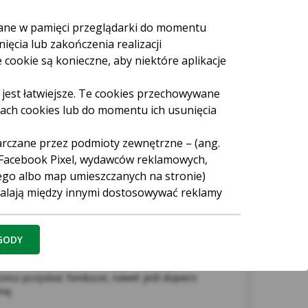
wane w pamięci przeglądarki do momentu
ięcia lub zakończenia realizacji
 cookie są konieczne, aby niektóre aplikacje
 jest łatwiejsze. Te cookies przechowywane
rach cookies lub do momentu ich usunięcia
arczane przez podmioty zewnętrzne – (ang.
gę Facebook Pixel, wydawców reklamowych,
ego albo map umieszczanych na stronie)
walają między innymi dostosowywać reklamy
skuteczność działań reklamowych (np. dzięki
spodarcza
 stronę internetową reklamodawcy).
ZGODY
gle, Facebook, Chat, Hotjar, Salesmenago.
a to rozwiązanie dla osób prowadzących
żesz pozyskać fundusze, nawet jeśli dopiero
mę.
ia strony internetowej (aplikacji) lub