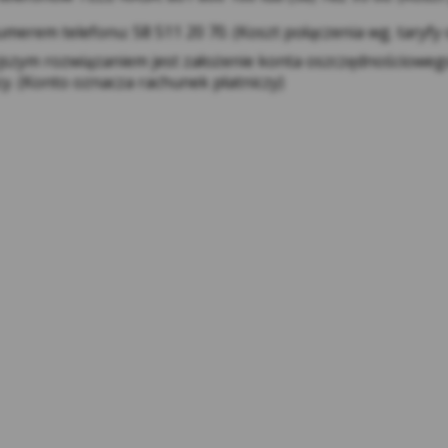
określić, czy wyraża zgodę na profilowanie reklam w Inte
merem telefonu: 58 511 20 70. (Koszt połączenia wg. taryfy
w ustawieniach reklam https://adssettings.google.pllink o
jszym rozwiązaniem jest założenie konta oszczędnościoweg
Reklam serwisu społecznościowego Facebook – w celu śle
cy. (Konto oznacza rachunek płatniczy)
Facebook na potrzeby analizy rynku oraz rozwoju produk
dopasowanie przekazu do konkretnej grupy użytkowników
reklamowych prowadzonych na portalu Facebook. Kasy wyk
służą do prezentowania reklam i rekomendowania ofert 
zainteresowane. Użytkownik w każdej chwili może dopaso
preferencji (https://www.facebook.com/ads/preferences/?
otwiera się w nowym oknie)
Retargeting – w celu przedstawienia Użytkownikom, którzy
reklamy na stronach internetowych naszych pozostałych 
lityczne pliki cookie
– służą do pozyskania danych statyc
 do analizy zachowania i zainteresowań w celu optymalizacj
ez Kasę produktów.
Akceptowanie plików cookies jest warunkiem umożliwiając
naszego Serwisu. Użytkownik może w każdej chwili wyłącz
przyjmowania plików cookies, jednakże wyłączenie plikó