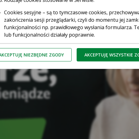
Rodzaje cookies stosowane w Serwisie:
Cookies sesyjne – są to tymczasowe cookies, przechowy
zakończenia sesji przeglądarki, czyli do momentu jej zamkn
funkcjonalności np. prawidłowego wysłania formularza. Te
lub funkcjonalności działały poprawnie.
Cookies stałe – dzięki nim ponowne korzystanie z Serwisu
są przez przeglądarki tak długo jak określono w paramet
AKCEPTUJĘ NIEZBĘDNE ZGODY
AKCEPTUJĘ WSZYSTKIE 
przez użytkownika.
Cookies naszych zaufanych Partnerów* – to cookies dost
third parties cookies) np. usługę Google Analytics, usłu
serwerów firm i dostawców usług (np. systemu mailingow
współpracujących z Serwisem internetowym. Te pliki poz
do preferencji i zwyczajów Użytkowników, a także ocenić 
zliczaniu, ile osób kliknęło w daną reklamę i przeszło na
ufani Partnerzy Kasy to tzw. Serwisy Partnerskie, czyli Goo
Kasa Stefczyka wyróżnia pliki cookies:
zbędne pliki cookie
– są niezbędne do prawidłowego działan