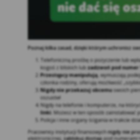
dos
ins
na 
Poznaj kilka zasad, dzięki którym uchronisz s
Telefoniczną prośbę o pożyczenie lub wpł
kogoś z bliskich lub
zadzwoń pod numer 
Przestępcy manipulują
, wymuszają podej
członka rodziny, oferują możliwość „szybk
Mar
int
Nigdy nie przekazuj obcemu
swoich pien
wyb
oszustw!
Nigdy na telefonie i komputerze, na który
linki
. Możesz w ten sposób zainstalować p
Policja i inne organy ścigania w trakcie dz
Pracownicy instytucji finansowych
nigdy nie pr
elektronicznej,
zablokuj dostęp
pod numerami te