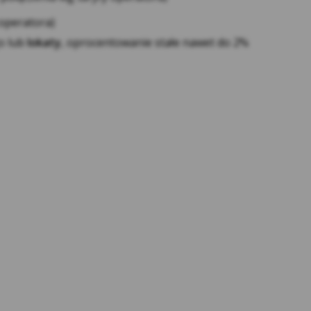
rnecie z wykorzystaniem technologii Google,
 operatora)
twiera się w nowym oknie;
o lub
lokaty
, oprocentowanie stałe nawet do 2%
dzenia aktywności użytkowników portalu
tów Kasy. Te cookies pozwalają na
 oraz ocenę skuteczności kampanii
orzystuje pliki cookies Facebook, które
i produktów osobom, które mogą być nimi
wać wyświetlane reklamy do swoich
entry_product=ad_settings_screenlink
 odwiedzili nasz Serwis, odpowiedniej
partnerów.
znych o ruchu Użytkowników i wykorzystaniu
i serwisu Kasy Stefczyka oraz oferowanych
ym prawidłowe i pełne korzystanie z
yć w swojej przeglądarce opcję
w cookies może spowodować utrudnienia, czy