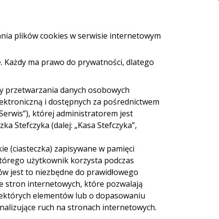
i i bankomaty
e-Urząd
Bezpieczeństwo
Kontakt
ania plików cookies w serwisie internetowym
. Każdy ma prawo do prywatności, dlatego
ZALOGUJ SIĘ
Załóż konto
eź pożyczkę
dy przetwarzania danych osobowych
lektroniczną i dostępnych za pośrednictwem
Serwis”), której administratorem jest
 przed
a Stefczyka (dalej: „Kasa Stefczyka”,
ie (ciasteczka) zapisywane w pamięci
 którego użytkownik korzysta podczas
ów jest to niezbędne do prawidłowego
ie stron internetowych, które pozwalają
iektórych elementów lub o dopasowaniu
nalizujące ruch na stronach internetowych.