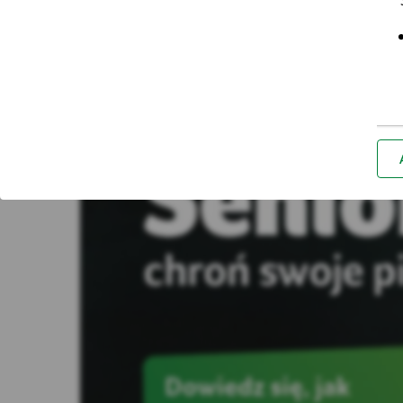
15:40 16.09.2020 r.
*Za
Nie