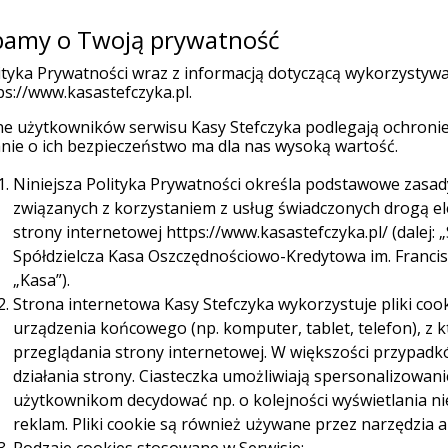
amy o Twoją prywatność
Placówk
(current)
 indywidualni
Firmy
Organizacje
ityka Prywatności wraz z informacją dotyczącą wykorzystyw
ps://www.kasastefczyka.pl.
e użytkowników serwisu Kasy Stefczyka podlegają ochronie
Ubezpieczenia
Promocje
W
nie o ich bezpieczeństwo ma dla nas wysoką wartość.
Niniejsza Polityka Prywatności określa podstawowe zasa
ędności przed przestępcami?
związanych z korzystaniem z usług świadczonych drogą e
strony internetowej https://www.kasastefczyka.pl/ (dalej: „
woje oszczędności
Spółdzielcza Kasa Oszczędnościowo-Kredytowa im. Franciszk
„Kasa”).
Strona internetowa Kasy Stefczyka wykorzystuje pliki cook
urządzenia końcowego (np. komputer, tablet, telefon), z
przeglądania strony internetowej. W większości przypadk
działania strony. Ciasteczka umożliwiają spersonalizowan
użytkownikom decydować np. o kolejności wyświetlania n
 czy „na inkasenta” są realnym zagrożeniem.
reklam. Pliki cookie są również używane przez narzędzia a