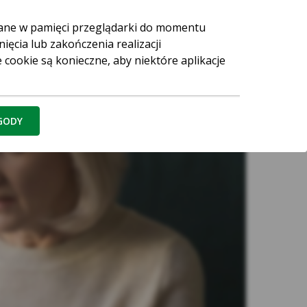
wane w pamięci przeglądarki do momentu
ięcia lub zakończenia realizacji
 cookie są konieczne, aby niektóre aplikacje
 jest łatwiejsze. Te cookies przechowywane
rach cookies lub do momentu ich usunięcia
ZGODY
arczane przez podmioty zewnętrzne – (ang.
gę Facebook Pixel, wydawców reklamowych,
ego albo map umieszczanych na stronie)
walają między innymi dostosowywać reklamy
skuteczność działań reklamowych (np. dzięki
 stronę internetową reklamodawcy).
gle, Facebook, Chat, Hotjar, Salesmenago.
ia strony internetowej (aplikacji) lub