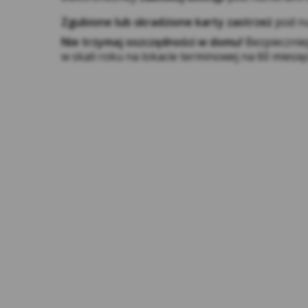
Zgubione lub skradzione karty zastrzeż
pod nu
Nie trzymaj oszczędności w domu!
Bezpiecznie
w skali roku na lokacie terminowej na 60 miesię
Ana
ich
prz