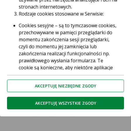
nich otrzymasz 50 zł, łącznie nawet 500 zł!
stronach internetowych.
Rodzaje cookies stosowane w Serwisie:
Cookies sesyjne – są to tymczasowe cookies,
Wystarczą 3 proste kroki, aby
przechowywane w pamięci przeglądarki do
skorzystać z promocji:
momentu zakończenia sesji przeglądarki,
czyli do momentu jej zamknięcia lub
zakończenia realizacji funkcjonalności np.
prawidłowego wysłania formularza. Te
cookie są konieczne, aby niektóre aplikacje
lub funkcjonalności działały poprawnie.
Cookies stałe – dzięki nim ponowne
AKCEPTUJĘ NIEZBĘDNE ZGODY
korzystanie z Serwisu jest łatwiejsze. Te
cookies przechowywane są przez
przeglądarki tak długo jak określono w
AKCEPTUJĘ WSZYSTKIE ZGODY
parametrach cookies lub do momentu ich
Wypełnij poniższy formularz
usunięcia przez użytkownika.
Cookies naszych zaufanych Partnerów* – to
cookies dostarczane przez podmioty