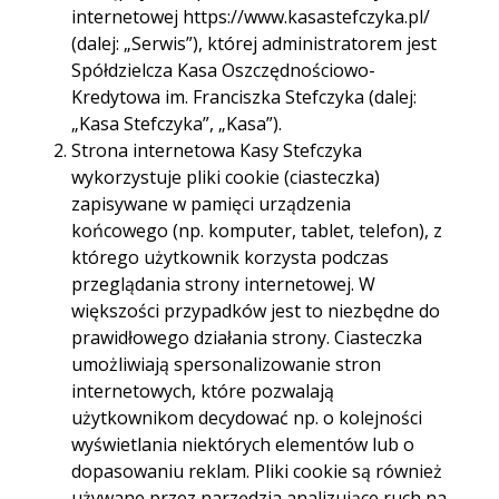
internetowej https://www.kasastefczyka.pl/
(dalej: „Serwis”), której administratorem jest
Spółdzielcza Kasa Oszczędnościowo-
Kredytowa im. Franciszka Stefczyka (dalej:
„Kasa Stefczyka”, „Kasa”).
Zgarnij nawet
Strona internetowa Kasy Stefczyka
wykorzystuje pliki cookie (ciasteczka)
500 zł!
zapisywane w pamięci urządzenia
końcowego (np. komputer, tablet, telefon), z
którego użytkownik korzysta podczas
Zyskaj dodatkowe środki za polecanie usług
przeglądania strony internetowej. W
Kasy Stefczyka rodzinie i znajomym w
większości przypadków jest to niezbędne do
promocji POLEĆ NAS VII! Wystarczy, że
prawidłowego działania strony. Ciasteczka
skorzystają oni z naszej oferty i przedstawią
umożliwiają spersonalizowanie stron
wygenerowany przez Ciebie kod polecający.
internetowych, które pozwalają
użytkownikom decydować np. o kolejności
wyświetlania niektórych elementów lub o
dopasowaniu reklam. Pliki cookie są również
Możesz zaprosić aż 10 osób. Za każdą z
używane przez narzędzia analizujące ruch na