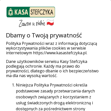
ZALOGUJ SIĘ
Załóż konto
Weź pożyczkę
Dbamy o Twoją prywatność
Polityka Prywatności wraz z informacją dotyczącą
wykorzystywania plików cookies w serwisie
Strona główna
Klienci indywidualni
Promocje i konkursy
internetowym https://www.kasastefczyka.pl.
Promocja Poleć Nas
Dane użytkowników serwisu Kasy Stefczyka
podlegają ochronie. Każdy ma prawo do
prywatności, dlatego dbanie o ich bezpieczeństwo
ma dla nas wysoką wartość.
Niniejsza Polityka Prywatności określa
podstawowe zasady przetwarzania danych
osobowych związanych z korzystaniem z
usług świadczonych drogą elektroniczną i
dostępnych za pośrednictwem strony