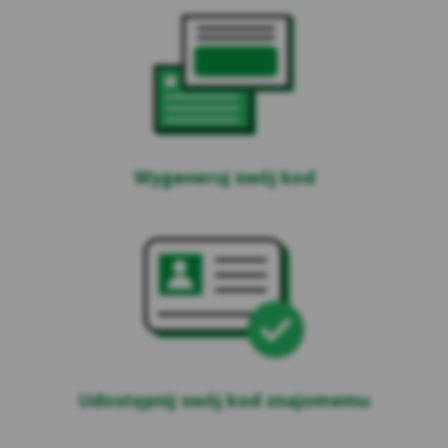
zewnętrzne – (ang. third parties cookies) np.
usługę Google Analytics, usługę Facebook
Pixel, wydawców reklamowych, serwerów
firm i dostawców usług (np. systemu
mailingowego albo map umieszczanych na
stronie) współpracujących z Serwisem
internetowym. Te pliki pozwalają między
Wygeneruj swój kod
innymi dostosowywać reklamy do preferencji
i zwyczajów Użytkowników, a także ocenić
skuteczność działań reklamowych (np. dzięki
zliczaniu, ile osób kliknęło w daną reklamę i
przeszło na stronę internetową
reklamodawcy).
*Zaufani Partnerzy Kasy to tzw. Serwisy
Partnerskie, czyli Google, Facebook, Chat, Hotjar,
Salesmenago.
Udostępnij swój kod znajomemu
Kasa Stefczyka wyróżnia pliki cookies: