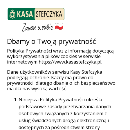
ZALOGUJ SIĘ
Załóż konto
Weź pożyczkę
Dbamy o Twoją prywatność
Polityka Prywatności wraz z informacją dotyczącą
W hołdzie
wykorzystywania plików cookies w serwisie
internetowym https://www.kasastefczyka.pl.
Żołnierzom
Dane użytkowników serwisu Kasy Stefczyka
podlegają ochronie. Każdy ma prawo do
prywatności, dlatego dbanie o ich bezpieczeństwo
Wyklętym
ma dla nas wysoką wartość.
Niniejsza Polityka Prywatności określa
Pomnik płk. Łukasza Cieplińskiego, prezesa IV
podstawowe zasady przetwarzania danych
Zarządu Głównego Zrzeszenia Wolność i
osobowych związanych z korzystaniem z
Niezawisłość, oraz sześciu jego
usług świadczonych drogą elektroniczną i
współpracowników, straconych razem z nim 1
dostępnych za pośrednictwem strony