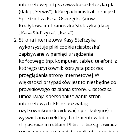
marca 1951 r., został odsłonięty 17 listopada br.
internetowej https://www.kasastefczyka.pl/
w centrum Rzeszowa.
(dalej: „Serwis”), której administratorem jest
Spółdzielcza Kasa Oszczędnościowo-
Kredytowa im. Franciszka Stefczyka (dalej:
11:35 19.11.2013 r.
„Kasa Stefczyka”, „Kasa”).
Uroczystość poprzedziła msza św. w bazylice oo.
Strona internetowa Kasy Stefczyka
Bernardynów, której przewodniczył biskup rzeszowski
wykorzystuje pliki cookie (ciasteczka)
Jan Wątroba.
zapisywane w pamięci urządzenia
końcowego (np. komputer, tablet, telefon), z
– To są męczennicy za wiarę świętą i za naszą
którego użytkownik korzysta podczas
niepodległość
– powiedział w homilii ks. infułat Józef
przeglądania strony internetowej. W
Sondej, prawie 100-letni kapłan, kapelan AK, kolega
większości przypadków jest to niezbędne do
szkolny dwóch straconych członków IV Zarządu WiN –
prawidłowego działania strony. Ciasteczka
Mieczysława Kawalca i Józefa Rzepki.
umożliwiają spersonalizowanie stron
internetowych, które pozwalają
Chylimy czoła przed waszym bohaterstwem
użytkownikom decydować np. o kolejności
wyświetlania niektórych elementów lub o
Po mszy św. uczestnicy uroczystości przeszli na skwer
dopasowaniu reklam. Pliki cookie są również
przy skrzyżowaniu al. Cieplińskiego z ul. Moniuszki,
używane przez narzędzia analizujące ruch na