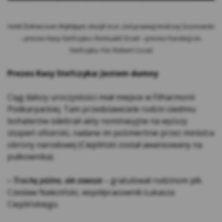
na innych stronach internetowych do
preferencji użytkownika za pomocą narzędzi
takich jak np. Google Ads i Google Marketing
Hołd Żołnierzom Wyklętym złożyli m.in. (od prawej) Andrzej Sosnowski
Platform. Użytkownik w każdej chwili może
– prezes Kasy Stefczyka i Romuald Orzeł – prezes Fundacji im.
zrezygnować z cookies Google lub określić,
Stefczyka. Fot: Robert Cozaś
czy wyraża zgodę na profilowanie reklam w
Prezes Kasy Stefczyka: Jestem dumny
Internecie z wykorzystaniem technologii
Google, w ustawieniach reklam
Ciąg dalszy uroczystości miał miejsce w Filharmonii
https://adssettings.google.pllink otwiera się
Podkarpackiej. Tam przedstawiciele rodzin siedmiu
w nowym oknie;
bohaterów odebrali akty nominacyjne na wyższy
Reklam serwisu społecznościowego
stopień oficerski, nadane im pośmiertnie przez ministra
Facebook – w celu śledzenia aktywności
obrony narodowej (Ciepliński został awansowany na
użytkowników portalu Facebook na potrzeby
pułkownika).
analizy rynku oraz rozwoju produktów Kasy.
Te cookies pozwalają na dopasowanie
– Trochę późno, ale zawsze
– gratulował rodzinom płk
przekazu do konkretnej grupy
Czesław Naleziński, współpracownik Łukasza
użytkowników oraz ocenę skuteczności
Cieplińskiego.
kampanii reklamowych prowadzonych na
portalu Facebook. Kasy wykorzystuje pliki