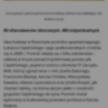
Użytkownika wykraczającymi poza normalne
zagrożenia związane z korzystaniem z
Internetu. Nie mniej jednak, Kasa zaleca
Uroczystość zakończył koncert w hołdzie Żołnierzom Wyklętym. Fot:
Użytkownikom ostrożność i korzystanie z
Robert Cozaś
oprogramowania chroniącego komputer, w
szczególności z programów antywirusowych.
80 ofiarodawców zbiorowych, 400 indywidualnych
Podanie przez Użytkowników ich danych
osobowych jest dobrowolne, jednakże
Idea budowy w Rzeszowie pomnika upamiętniającego
korzystanie z niektórych funkcjonalności
Łukasza Cieplińskiego i jego podkomendnych zrodziła
Serwisu może być związane z koniecznością
się w 2008 r. Pomnik składa się z kilku elementów –
podania danych, a tym samym niepodanie
odlanej w brązie ponad trzymetrowej postaci płk.
tych danych sprawi, że usługa nie będzie
Cieplińskiego, popiersi sześciu członków IV Zarządu
mogła być świadczona lub możliwości
WiN, którzy zginęli wraz z nim: Józefa Batorego,
korzystania z oznaczonych funkcjonalności
Franciszka Błażeja, Karola Chmiela, Mieczysława
będą ograniczone.
Kawalca, Adama Lazarowicza oraz Józefa Rzepki, jak
Niektóre dane osobowe Użytkowników
również tablicy, na której wyryto jeden z ostatnich
Serwisu przekazywane są poza Europejski
grypsów Cieplińskiego do syna. Pomnik został
Obszar Gospodarczy. Kasa Stefczyka
wykonany w krakowskiej pracowni profesora Karola
dochowuje należytej staranności, aby
Badyny.