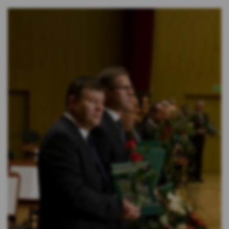
cookies Facebook, które służą do
prezentowania reklam i rekomendowania
ofert i produktów osobom, które mogą być
nimi zainteresowane. Użytkownik w każdej
chwili może dopasować wyświetlane reklamy
do swoich preferencji
(https://www.facebook.com/ads/preferences/
?entry_product=ad_settings_screenlink
otwiera się w nowym oknie)
Retargeting – w celu przedstawienia
Użytkownikom, którzy odwiedzili nasz
Serwis, odpowiedniej reklamy na stronach
internetowych naszych pozostałych
partnerów.
Analityczne pliki cookie
– służą do pozyskania
danych statycznych o ruchu Użytkowników i
wykorzystaniu ich do analizy zachowania i
zainteresowań w celu optymalizacji serwisu Kasy
Stefczyka oraz oferowanych przez Kasę