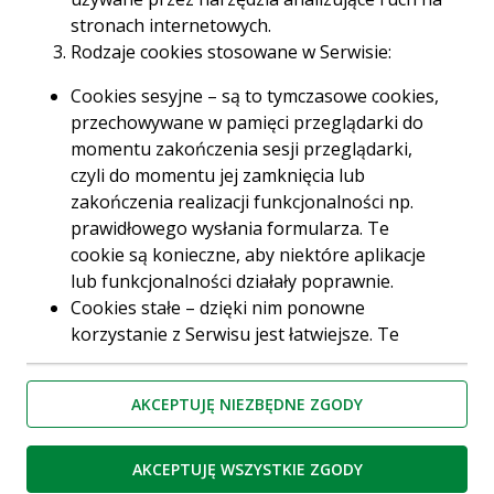
gdzie Wojciech Buczak, przewodniczący Stowarzyszenia
stronach internetowych.
Komitet Społeczny Budowy Pomnika płk. Łukasza
Rodzaje cookies stosowane w Serwisie:
Cieplińskiego, a zarazem szef Zarządu Regionu NSZZ
Cookies sesyjne – są to tymczasowe cookies,
„Solidarność” i przewodniczący Sejmiku Województwa
przechowywane w pamięci przeglądarki do
Podkarpackiego, symbolicznie przekazał monument
momentu zakończenia sesji przeglądarki,
miastu.
czyli do momentu jej zamknięcia lub
zakończenia realizacji funkcjonalności np.
prawidłowego wysłania formularza. Te
cookie są konieczne, aby niektóre aplikacje
lub funkcjonalności działały poprawnie.
Cookies stałe – dzięki nim ponowne
korzystanie z Serwisu jest łatwiejsze. Te
cookies przechowywane są przez
przeglądarki tak długo jak określono w
AKCEPTUJĘ NIEZBĘDNE ZGODY
parametrach cookies lub do momentu ich
usunięcia przez użytkownika.
Cookies naszych zaufanych Partnerów* – to
AKCEPTUJĘ WSZYSTKIE ZGODY
cookies dostarczane przez podmioty