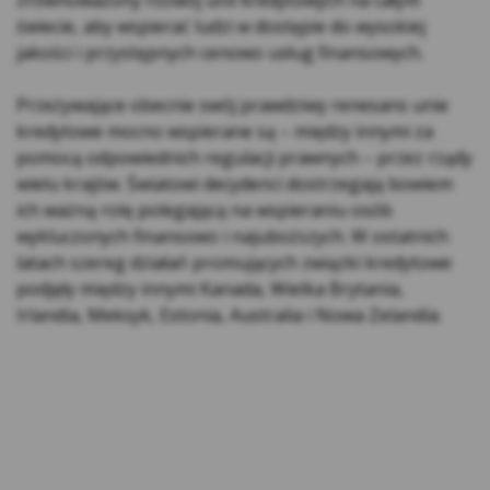
zewnętrzne – (ang. third parties cookies) np.
świecie, aby wspierać ludzi w dostępie do wysokiej
usługę Google Analytics, usługę Facebook
jakości i przystępnych cenowo usług finansowych.
Pixel, wydawców reklamowych, serwerów
firm i dostawców usług (np. systemu
Przeżywające obecnie swój prawdziwy renesans unie
mailingowego albo map umieszczanych na
kredytowe mocno wspierane są – między innymi za
stronie) współpracujących z Serwisem
pomocą odpowiednich regulacji prawnych – przez rządy
internetowym. Te pliki pozwalają między
wielu krajów. Światowi decydenci dostrzegają bowiem
innymi dostosowywać reklamy do preferencji
ich ważną rolę polegającą na wspieraniu osób
i zwyczajów Użytkowników, a także ocenić
wykluczonych finansowo i najuboższych. W ostatnich
skuteczność działań reklamowych (np. dzięki
latach szereg działań promujących związki kredytowe
zliczaniu, ile osób kliknęło w daną reklamę i
podjęły między innymi Kanada, Wielka Brytania,
przeszło na stronę internetową
Irlandia, Meksyk, Estonia, Australia i Nowa Zelandia.
reklamodawcy).
*Zaufani Partnerzy Kasy to tzw. Serwisy
Partnerskie, czyli Google, Facebook, Chat, Hotjar,
Salesmenago.
Kasa Stefczyka wyróżnia pliki cookies: