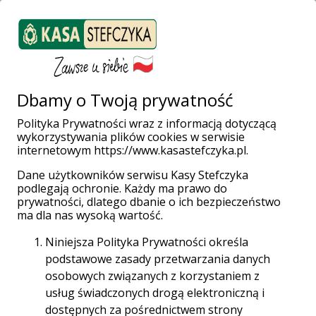
ZALOGUJ SIĘ
Załóż konto
Weź pożyczkę
Dbamy o Twoją prywatność
Polityka Prywatności wraz z informacją dotyczącą
Święto Unii
wykorzystywania plików cookies w serwisie
internetowym https://www.kasastefczyka.pl.
Kredytowych
Dane użytkowników serwisu Kasy Stefczyka
podlegają ochronie. Każdy ma prawo do
prywatności, dlatego dbanie o ich bezpieczeństwo
ma dla nas wysoką wartość.
„Unie kredytowe jednoczą się dla dobra: lepsza
droga” – to motto tegorocznego
Niniejsza Polityka Prywatności określa
Międzynarodowego Dnia Unii Kredytowych.
podstawowe zasady przetwarzania danych
Służy ono podkreśleniu globalnego wpływu
osobowych związanych z korzystaniem z
współpracy w ramach ruchu spółdzielczości
usług świadczonych drogą elektroniczną i
finansowej.
dostępnych za pośrednictwem strony