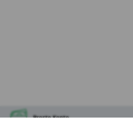
ustawień i personalizację interfejsu
użytkownika w zakresie np. wybranego
języka lub regionu, z którego pochodzi
użytkownik, rozmiaru czcionki, wyglądu
strony internetowej (cookies preferencyjne).
Marketingowe pliki cookie
– służą do
profilowania reklam wyświetlanych w
zewnętrznych serwisach internetowych i na
stronach internetowych Kasy, bazując na
preferencjach użytkowników w zakresie wyboru
usług, z wykorzystaniem danych posiadanych
przez Kasę. Pliki te są wykorzystywane w celu:
Reklam Google – w celu dopasowania do
preferencji użytkowników Kasy. Te cookies
gromadzą jedynie podstawowe informacje o
zachowaniu użytkownika na stronie oraz
jego zainteresowania. Ich celem jest jak
Proste Konto
najlepsze dopasowanie wyświetlanych
reklam w wyszukiwarce Google jak również