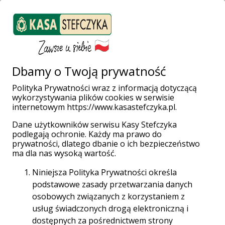
ZALOGUJ SIĘ
Załóż konto
Weź pożyczkę
Dbamy o Twoją prywatność
Polityka Prywatności wraz z informacją dotyczącą
Wyjątkowym
wykorzystywania plików cookies w serwisie
internetowym https://www.kasastefczyka.pl.
Dzieciom i
Dane użytkowników serwisu Kasy Stefczyka
podlegają ochronie. Każdy ma prawo do
prywatności, dlatego dbanie o ich bezpieczeństwo
wyjątkowym
ma dla nas wysoką wartość.
Niniejsza Polityka Prywatności określa
Mamom
podstawowe zasady przetwarzania danych
osobowych związanych z korzystaniem z
usług świadczonych drogą elektroniczną i
dostępnych za pośrednictwem strony