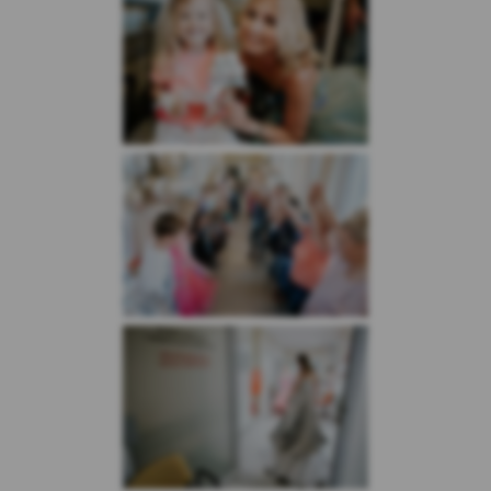
cookies Facebook, które służą do
prezentowania reklam i rekomendowania
ofert i produktów osobom, które mogą być
nimi zainteresowane. Użytkownik w każdej
chwili może dopasować wyświetlane reklamy
do swoich preferencji
(https://www.facebook.com/ads/preferences/
?entry_product=ad_settings_screenlink
otwiera się w nowym oknie)
Retargeting – w celu przedstawienia
Użytkownikom, którzy odwiedzili nasz
Serwis, odpowiedniej reklamy na stronach
internetowych naszych pozostałych
partnerów.
Analityczne pliki cookie
– służą do pozyskania
danych statycznych o ruchu Użytkowników i
wykorzystaniu ich do analizy zachowania i
zainteresowań w celu optymalizacji serwisu Kasy
Stefczyka oraz oferowanych przez Kasę