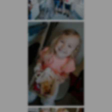
na innych stronach internetowych do
preferencji użytkownika za pomocą narzędzi
takich jak np. Google Ads i Google Marketing
Platform. Użytkownik w każdej chwili może
zrezygnować z cookies Google lub określić,
czy wyraża zgodę na profilowanie reklam w
Internecie z wykorzystaniem technologii
Google, w ustawieniach reklam
https://adssettings.google.pllink otwiera się
w nowym oknie;
Reklam serwisu społecznościowego
Facebook – w celu śledzenia aktywności
użytkowników portalu Facebook na potrzeby
analizy rynku oraz rozwoju produktów Kasy.
Te cookies pozwalają na dopasowanie
przekazu do konkretnej grupy
użytkowników oraz ocenę skuteczności
kampanii reklamowych prowadzonych na
portalu Facebook. Kasy wykorzystuje pliki