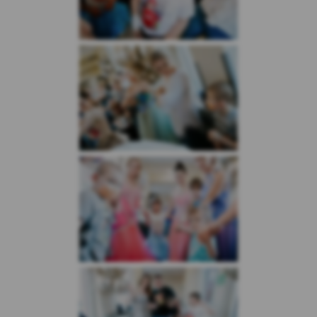
ustawień i personalizację interfejsu
użytkownika w zakresie np. wybranego
języka lub regionu, z którego pochodzi
użytkownik, rozmiaru czcionki, wyglądu
strony internetowej (cookies preferencyjne).
Marketingowe pliki cookie
– służą do
profilowania reklam wyświetlanych w
zewnętrznych serwisach internetowych i na
stronach internetowych Kasy, bazując na
preferencjach użytkowników w zakresie wyboru
usług, z wykorzystaniem danych posiadanych
przez Kasę. Pliki te są wykorzystywane w celu:
Reklam Google – w celu dopasowania do
preferencji użytkowników Kasy. Te cookies
gromadzą jedynie podstawowe informacje o
zachowaniu użytkownika na stronie oraz
jego zainteresowania. Ich celem jest jak
najlepsze dopasowanie wyświetlanych
reklam w wyszukiwarce Google jak również