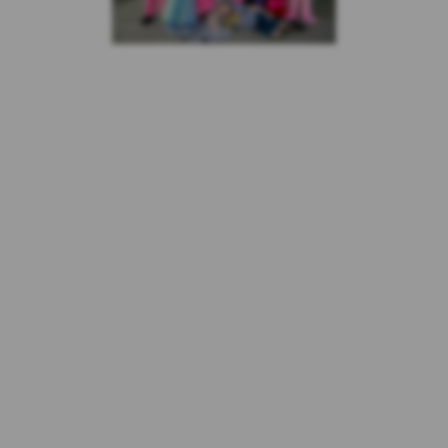
10.Administratorem danych osobowych
Użytkowników Serwisu (klientów Kasy) jest
Spółdzielcza Kasa Oszczędnościowo-Kredytowa im.
Franciszka Stefczyka z siedzibą w Gdyni, przy ul.
Legionów 126-128. Na stronie Serwisu w zakładce
RODO znajduje się Broszura informacyjna dla
klientów Kasy Stefczyka, zawierająca obszerną
informację na temat przetwarzania danych
osobowych przez Kasę Stefczyka. W celu
zapoznania się z Broszurą informacyjną należy
kliknąć w poniższy link
Informacja o przetwarzaniu danych
osobowych klientów Spółdzielczej Kasy
Oszczędnościowo-Kredytowej im. Franciszka
Stefczyka.
Dane osobowe Użytkowników przetwarzane
są na serwerach Kasy oraz serwerach
partnerów Kasy zapewniających ich
bezpieczeństwo. Korzystanie z Serwisu nie
wiąże się ze szczególnymi zagrożeniami dla