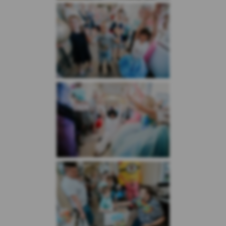
produktów.
Akceptowanie plików cookies jest warunkiem
umożliwiającym prawidłowe i pełne
korzystanie z naszego Serwisu. Użytkownik
może w każdej chwili wyłączyć w swojej
przeglądarce opcję przyjmowania plików
cookies, jednakże wyłączenie plików cookies
może spowodować utrudnienia, czy wręcz
uniemożliwić korzystanie z niniejszego
Serwisu.
Szczegółowe informacje o konfiguracji
ustawień dotyczących cookies w
przeglądarkach dostępne są w jej
ustawieniach, np. dla powszechnie
używanych przeglądarek internetowych,
m.in.: Edge, Mozilla FireFox, Chrome, Opera,
Safari.
Kasa Stefczyka dba o ochronę prywatności