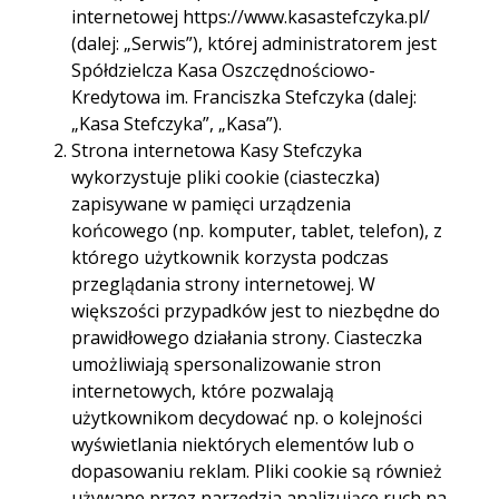
internetowej https://www.kasastefczyka.pl/
10:10 01.07.2019 r.
(dalej: „Serwis”), której administratorem jest
Spółdzielcza Kasa Oszczędnościowo-
Kredytowa im. Franciszka Stefczyka (dalej:
„Kasa Stefczyka”, „Kasa”).
Strona internetowa Kasy Stefczyka
wykorzystuje pliki cookie (ciasteczka)
zapisywane w pamięci urządzenia
końcowego (np. komputer, tablet, telefon), z
którego użytkownik korzysta podczas
przeglądania strony internetowej. W
większości przypadków jest to niezbędne do
Fundacja „Bajkowa Fabryka
prawidłowego działania strony. Ciasteczka
Nadziei” kolejny raz sprawiła, że
umożliwiają spersonalizowanie stron
Dzieci z
Białostockiej Onkologii
internetowych, które pozwalają
Dziecięcej oraz ich Mamy na
użytkownikom decydować np. o kolejności
chwilę zapomniały o chorobie.
wyświetlania niektórych elementów lub o
Pretekstem był Dzień Mamy i
dopasowaniu reklam. Pliki cookie są również
Dzień Dziecka. Działania wsparła
używane przez narzędzia analizujące ruch na