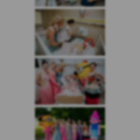
osób odwiedzających Serwis (dalej:
„Użytkownicy Serwisu”) i dokłada należytej
staranności, aby dane osobowe były
przetwarzane zgodnie z celem i zakresem
korzystania z usług dostępnych za
pośrednictwem Serwisu, w tym podstron
internetowych, aplikacji i innych
funkcjonalności oraz treścią zapisaną w
plikach cookies, które instalowane są w
Serwisie oraz na stronach partnerów Kasy,
tak aby korzystanie z Serwisu uczynić
możliwie jak najbezpieczniejszym i
najwygodniejszym dla Użytkowników.
9.W odniesieniu do danych zapisanych w
niektórych ww. plikach cookies dostęp do nich
mogą mieć podmioty z technologii, których
korzysta Kasa Stefczyka lub Podmioty, których
tzw. wtyczki znajdują się w Serwisie, w
szczególności Serwisy Partnerskie.