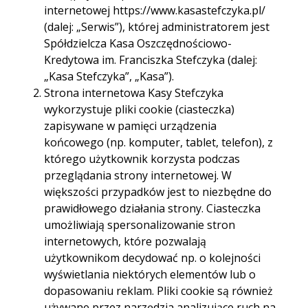
internetowej https://www.kasastefczyka.pl/
(dalej: „Serwis”), której administratorem jest
Spółdzielcza Kasa Oszczędnościowo-
Kredytowa im. Franciszka Stefczyka (dalej:
„Kasa Stefczyka”, „Kasa”).
Strona internetowa Kasy Stefczyka
wykorzystuje pliki cookie (ciasteczka)
Lokata
zapisywane w pamięci urządzenia
końcowego (np. komputer, tablet, telefon), z
terminowa
którego użytkownik korzysta podczas
przeglądania strony internetowej. W
większości przypadków jest to niezbędne do
3,20%
zyskaj nawet
w skali
prawidłowego działania strony. Ciasteczka
roku
umożliwiają spersonalizowanie stron
internetowych, które pozwalają
użytkownikom decydować np. o kolejności
oprocentowanie stałe
wyświetlania niektórych elementów lub o
dopasowaniu reklam. Pliki cookie są również
wystarczy 1 000 zł by zacząć oszczędzać
używane przez narzędzia analizujące ruch na