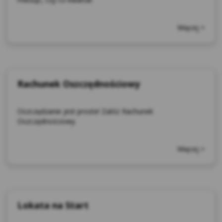
zastosowania niniejsza Polityka, a
Użytkownicy proszeni są wówczas o
Więcej >
zapoznanie się polityką prywatności
właściwego podmiotu, w przypadku, np.
Facebooka znajdującą się pod
adresem:
https://www.facebook.com/policies/
Rachunek Oszczędnościowy
cookies/
Youtube znajdująca się pod
Oszczędzanie jest proste! Załóż Rachunek
adresem:
https://policies.google.com/privacy?
Oszczędnościowy.
hl=pl
Stefczyk.info znajdująca się pod
adresem:
https://www.stefczyk.info/polityka-
Więcej >
prywatnosci-2/
Wpolityce.pl znajdująca się pod
adresem:
https://wpolityce.pl/polityka-
prywatnosci
Lokata na Start
Logi techniczne serwerów - fakt wyświetlenia