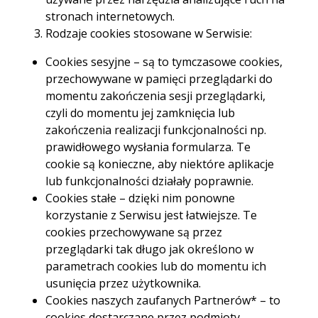
dostępna w placówce, na infolinii i bankowości
stronach internetowych.
elektronicznej
Rodzaje cookies stosowane w Serwisie:
Cookies sesyjne – są to tymczasowe cookies,
Załóż online
przechowywane w pamięci przeglądarki do
momentu zakończenia sesji przeglądarki,
czyli do momentu jej zamknięcia lub
zakończenia realizacji funkcjonalności np.
Poznaj
korzyści Lokaty i e-Lokaty
prawidłowego wysłania formularza. Te
terminowej
cookie są konieczne, aby niektóre aplikacje
lub funkcjonalności działały poprawnie.
Na Lokacie i e-Lokacie terminowej z
Cookies stałe – dzięki nim ponowne
oprocentowaniem stałym ulokujesz nawet 500 000
korzystanie z Serwisu jest łatwiejsze. Te
zł.
cookies przechowywane są przez
Lokatę można założyć osobiście w placówce lub
przeglądarki tak długo jak określono w
samodzielnie przez telefon lub swoją bankowość
parametrach cookies lub do momentu ich
elektroniczną.
usunięcia przez użytkownika.
Szeroki wybór okresów oszczędzania na lokacie
Cookies naszych zaufanych Partnerów* – to
terminowej z oprocentowaniem stałym: 1, 3, 4, 6
cookies dostarczane przez podmioty