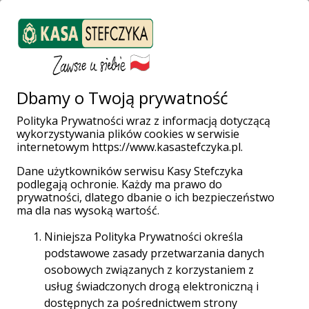
ZALOGUJ SIĘ
Załóż konto
Weź pożyczkę
Dbamy o Twoją prywatność
Polityka Prywatności wraz z informacją dotyczącą
wykorzystywania plików cookies w serwisie
Strona główna
Klienci indywidualni
Lokaty
internetowym https://www.kasastefczyka.pl.
Lokata i e-Lokata terminowa z oprocentowaniem stałym
Dane użytkowników serwisu Kasy Stefczyka
podlegają ochronie. Każdy ma prawo do
prywatności, dlatego dbanie o ich bezpieczeństwo
ma dla nas wysoką wartość.
Niniejsza Polityka Prywatności określa
podstawowe zasady przetwarzania danych
osobowych związanych z korzystaniem z
usług świadczonych drogą elektroniczną i
dostępnych za pośrednictwem strony