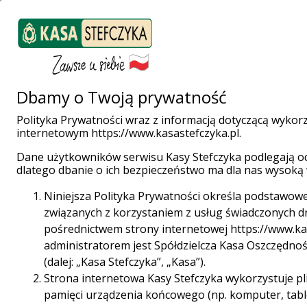
ZALOGUJ SIĘ
Załóż konto
Weź pożyczkę
Dbamy o Twoją prywatność
Polityka Prywatności wraz z informacją dotyczącą wykor
internetowym https://www.kasastefczyka.pl.
Strona główna
Aktualności
800+ zamiast 500+ - czy trzeba składać nowy wniosek?
Dane użytkowników serwisu Kasy Stefczyka podlegają o
dlatego dbanie o ich bezpieczeństwo ma dla nas wysoką 
Niniejsza Polityka Prywatności określa podstawo
związanych z korzystaniem z usług świadczonych dr
pośrednictwem strony internetowej https://www.kasas
administratorem jest Spółdzielcza Kasa Oszczędnoś
(dalej: „Kasa Stefczyka”, „Kasa”).
Strona internetowa Kasy Stefczyka wykorzystuje pli
pamięci urządzenia końcowego (np. komputer, table