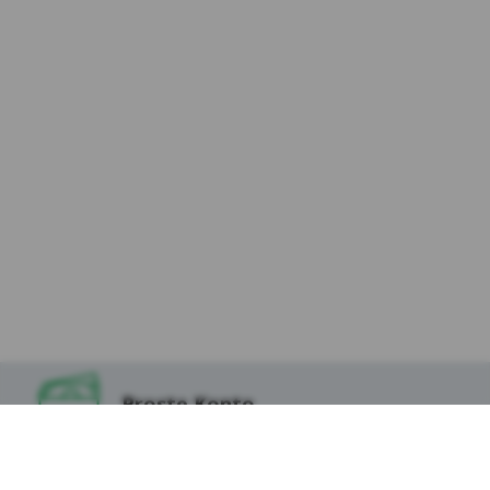
cookies Facebook, które służą do
prezentowania reklam i rekomendowania
ofert i produktów osobom, które mogą być
nimi zainteresowane. Użytkownik w każdej
chwili może dopasować wyświetlane reklamy
do swoich preferencji
(https://www.facebook.com/ads/preferences/
?entry_product=ad_settings_screenlink
otwiera się w nowym oknie)
Retargeting – w celu przedstawienia
Użytkownikom, którzy odwiedzili nasz
Serwis, odpowiedniej reklamy na stronach
internetowych naszych pozostałych
partnerów.
Analityczne pliki cookie
– służą do pozyskania
Proste Konto
danych statycznych o ruchu Użytkowników i
wykorzystaniu ich do analizy zachowania i
zainteresowań w celu optymalizacji serwisu Kasy
Stefczyka oraz oferowanych przez Kasę