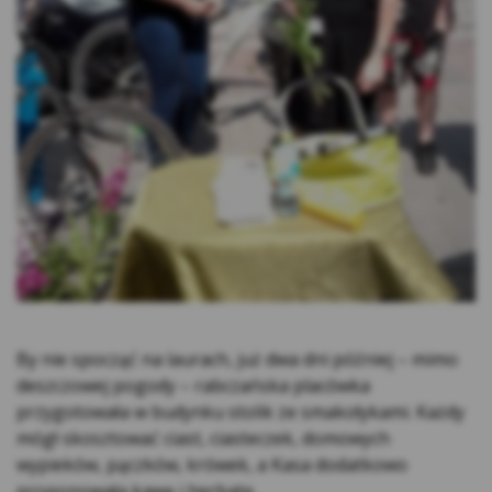
stronach internetowych.
Rodzaje cookies stosowane w Serwisie:
Cookies sesyjne – są to tymczasowe cookies,
przechowywane w pamięci przeglądarki do
momentu zakończenia sesji przeglądarki,
czyli do momentu jej zamknięcia lub
zakończenia realizacji funkcjonalności np.
prawidłowego wysłania formularza. Te
cookie są konieczne, aby niektóre aplikacje
lub funkcjonalności działały poprawnie.
Cookies stałe – dzięki nim ponowne
korzystanie z Serwisu jest łatwiejsze. Te
By nie spocząć na laurach, już dwa dni później – mimo
cookies przechowywane są przez
deszczowej pogody – rabczańska placówka
przeglądarki tak długo jak określono w
przygotowała w budynku stolik ze smakołykami. Każdy
parametrach cookies lub do momentu ich
mógł skosztować ciast, ciasteczek, domowych
usunięcia przez użytkownika.
wypieków, pączków, krówek, a Kasa dodatkowo
Cookies naszych zaufanych Partnerów* – to
proponowała kawę i herbatę.
cookies dostarczane przez podmioty