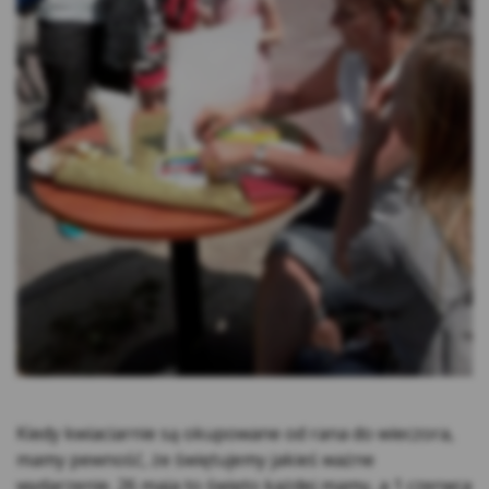
Niezbędne pliki cookie
– są niezbędne do
prawidłowego działania strony internetowej
(aplikacji) lub dostarczania usług świadczonych
przez Kasę drogą elektroniczną, żądanych przez
użytkownika. Ich instalacja jest możliwa, jeśli
użytkownik za pomocą ustawień oprogramowania
na swoim urządzeniu wyraził na nie zgodę. Pliki
tego rodzaju wykorzystywane są w celu:
Zapewnienia bezpieczeństwa lub do
wykrywania nadużyć w zakresie
uwierzytelniania w ramach strony
internetowej;
Zapewnienia odpowiedniego wyświetlania
strony (w zależności od wykorzystywanego
urządzenia);
Podtrzymania sesji użytkownika na
wnioskach, formularzach oraz po
Kiedy kwiaciarnie są okupowane od rana do wieczora,
zalogowaniu do serwisu
mamy pewność, że świętujemy jakieś ważne
Zapamiętania wybranych przez użytkownika
wydarzenie. 26 maja to święto każdej mamy, a 1 czerwca