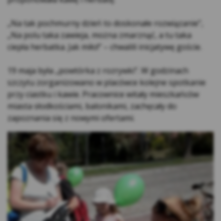
zewnętrzne – (ang. third parties cookies) np.
„Na tak pochmurny dzień to doskonałe rozwiązanie”,
usługę Google Analytics, usługę Facebook
„Na polu taka zawieja, można zmarznąć, a tu taka
Pixel, wydawców reklamowych, serwerów
ciepła herbatka. Jak miło!” – chwalili inicjatywę goście.
firm i dostawców usług (np. systemu
mailingowego albo map umieszczanych na
19 maja była „powtórka z rozrywki”. W godzinach
stronie) współpracujących z Serwisem
szczytu zorganizowano w placówce kolejne spotkanie
internetowym. Te pliki pozwalają między
przy ciastku i kawie. Pracownice witały mieszkańców
innymi dostosowywać reklamy do preferencji
miasta słodkościami, balonikami, zachęcały do
i zwyczajów Użytkowników, a także ocenić
zapoznania się z nowymi ofertami.
skuteczność działań reklamowych (np. dzięki
zliczaniu, ile osób kliknęło w daną reklamę i
przeszło na stronę internetową
reklamodawcy).
*Zaufani Partnerzy Kasy to tzw. Serwisy
Partnerskie, czyli Google, Facebook, Chat, Hotjar,
Salesmenago.
Kasa Stefczyka wyróżnia pliki cookies: