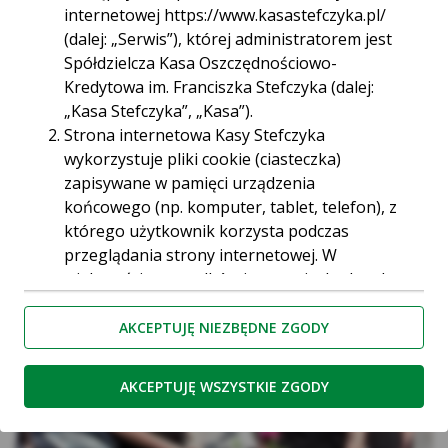
internetowej https://www.kasastefczyka.pl/
(dalej: „Serwis”), której administratorem jest
23:30 21.06.2014 r.
Spółdzielcza Kasa Oszczędnościowo-
13 maja przed placówką przy ul. Orkana 17 pracownicy
Kredytowa im. Franciszka Stefczyka (dalej:
Kasy rozdawali wszystkim zielone baloniki, częstowali
„Kasa Stefczyka”, „Kasa”).
słodkościami, w tym słynnymi już krówkami,
Strona internetowa Kasy Stefczyka
przygotowali dla chętnych małe upominki promocyjne.
wykorzystuje pliki cookie (ciasteczka)
Każdy mógł zapytać o najnowsze produkty Kasy, a
zapisywane w pamięci urządzenia
pracownicy z uśmiechem wyjaśniali wszystkie „zawiłości
końcowego (np. komputer, tablet, telefon), z
bankowe”.
którego użytkownik korzysta podczas
przeglądania strony internetowej. W
większości przypadków jest to niezbędne do
prawidłowego działania strony. Ciasteczka
umożliwiają spersonalizowanie stron
AKCEPTUJĘ NIEZBĘDNE ZGODY
internetowych, które pozwalają
użytkownikom decydować np. o kolejności
AKCEPTUJĘ WSZYSTKIE ZGODY
wyświetlania niektórych elementów lub o
dopasowaniu reklam. Pliki cookie są również
używane przez narzędzia analizujące ruch na