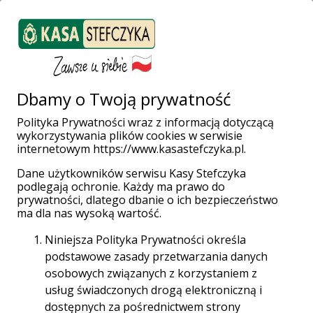
ZALOGUJ SIĘ
Załóż konto
Weź pożyczkę
Dbamy o Twoją prywatność
Polityka Prywatności wraz z informacją dotyczącą
Chcemy być
wykorzystywania plików cookies w serwisie
internetowym https://www.kasastefczyka.pl.
blisko ludzi
Dane użytkowników serwisu Kasy Stefczyka
podlegają ochronie. Każdy ma prawo do
prywatności, dlatego dbanie o ich bezpieczeństwo
ma dla nas wysoką wartość.
Nie od dziś wiadomo, że Kasa Stefczyka dba o
swoich Członków i z zaangażowaniem realizuje
Niniejsza Polityka Prywatności określa
społeczne cele odpowiedzialności w biznesie.
podstawowe zasady przetwarzania danych
Udowadniają nam to pracownicy placówki w
osobowych związanych z korzystaniem z
Rabce-Zdroju, prowadząc wiele akcji, dzięki
usług świadczonych drogą elektroniczną i
którym każdy z nas może poczuć się wyjątkowo.
dostępnych za pośrednictwem strony