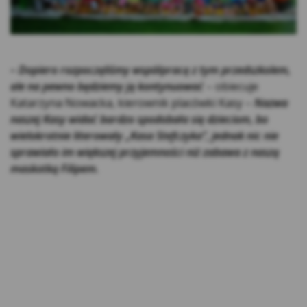
stronach internetowych.
Rodzaje cookies stosowane w Serwisie:
Cookies sesyjne – są to tymczasowe cookies,
– Dopiero rozpoczęliśmy współpracę z tym przedszkolem,
przechowywane w pamięci przeglądarki do
ale na pewno będziemy ją kontynuować
– obiecuje
momentu zakończenia sesji przeglądarki,
Katarzyna Nowacka, kierownik placówki Kasy –
Nazwa
czyli do momentu jej zamknięcia lub
naszej Kasy widać bardzo spodobała się dzieciom, bo
zakończenia realizacji funkcjonalności np.
wielokrotnie literowały „Kasa Stefczyka”, jednak nic nie
prawidłowego wysłania formularza. Te
sprawiało im większej przyjemności niż zabawa z naszą
cookie są konieczne, aby niektóre aplikacje
maskotką Filipem.
lub funkcjonalności działały poprawnie.
Cookies stałe – dzięki nim ponowne
korzystanie z Serwisu jest łatwiejsze. Te
cookies przechowywane są przez
przeglądarki tak długo jak określono w
parametrach cookies lub do momentu ich
usunięcia przez użytkownika.
Cookies naszych zaufanych Partnerów* – to
cookies dostarczane przez podmioty