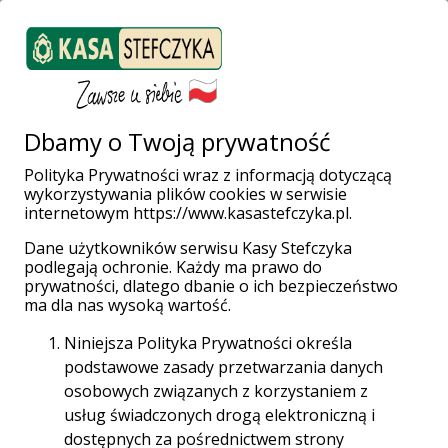
ZALOGUJ SIĘ
Załóż konto
Weź pożyczkę
Dbamy o Twoją prywatność
Polityka Prywatności wraz z informacją dotyczącą
Bawiło się 200
wykorzystywania plików cookies w serwisie
internetowym https://www.kasastefczyka.pl.
przedszkolaków
Dane użytkowników serwisu Kasy Stefczyka
podlegają ochronie. Każdy ma prawo do
prywatności, dlatego dbanie o ich bezpieczeństwo
ma dla nas wysoką wartość.
Placówka przy ul. Jana Pawła II 2 A po raz
pierwszy zorganizowała imprezę w Przedszkolu
Niniejsza Polityka Prywatności określa
nr 3 w Głubczycach, przy ul. Wałowej 4. W
podstawowe zasady przetwarzania danych
czerwcu z okazji Dnia Przedszkolaka bawiło się
osobowych związanych z korzystaniem z
na niej aż 200 dzieci.
usług świadczonych drogą elektroniczną i
dostępnych za pośrednictwem strony