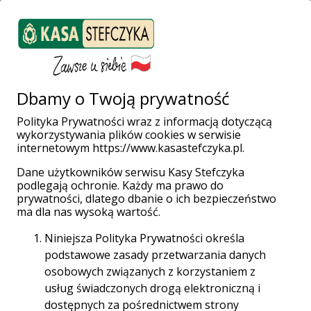
ZALOGUJ SIĘ
Załóż konto
Weź pożyczkę
Dbamy o Twoją prywatność
Polityka Prywatności wraz z informacją dotyczącą
Gala Bohaterów
wykorzystywania plików cookies w serwisie
internetowym https://www.kasastefczyka.pl.
2017
Dane użytkowników serwisu Kasy Stefczyka
podlegają ochronie. Każdy ma prawo do
prywatności, dlatego dbanie o ich bezpieczeństwo
ma dla nas wysoką wartość.
Niniejsza Polityka Prywatności określa
09:00 07.09.2017 r.
podstawowe zasady przetwarzania danych
osobowych związanych z korzystaniem z
usług świadczonych drogą elektroniczną i
dostępnych za pośrednictwem strony