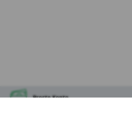
Niezbędne pliki cookie
– są niezbędne do
prawidłowego działania strony internetowej
(aplikacji) lub dostarczania usług świadczonych
przez Kasę drogą elektroniczną, żądanych przez
użytkownika. Ich instalacja jest możliwa, jeśli
użytkownik za pomocą ustawień oprogramowania
na swoim urządzeniu wyraził na nie zgodę. Pliki
tego rodzaju wykorzystywane są w celu:
Zapewnienia bezpieczeństwa lub do
wykrywania nadużyć w zakresie
uwierzytelniania w ramach strony
internetowej;
Zapewnienia odpowiedniego wyświetlania
strony (w zależności od wykorzystywanego
urządzenia);
Proste Konto
Podtrzymania sesji użytkownika na
wnioskach, formularzach oraz po
zalogowaniu do serwisu
Lokata na Start
Zapamiętania wybranych przez użytkownika