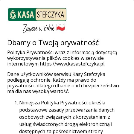
ZALOGUJ SIĘ
Załóż konto
Weź pożyczkę
Dbamy o Twoją prywatność
Polityka Prywatności wraz z informacją dotyczącą
Wyniki
wykorzystywania plików cookies w serwisie
internetowym https://www.kasastefczyka.pl.
konkursu
Dane użytkowników serwisu Kasy Stefczyka
podlegają ochronie. Każdy ma prawo do
prywatności, dlatego dbanie o ich bezpieczeństwo
stypendialnego
ma dla nas wysoką wartość.
Niniejsza Polityka Prywatności określa
Znamy już zwycięzców konkursu stypendialnego
podstawowe zasady przetwarzania danych
2019/2020.
osobowych związanych z korzystaniem z
usług świadczonych drogą elektroniczną i
dostępnych za pośrednictwem strony
09:34 26.11.2019 r.