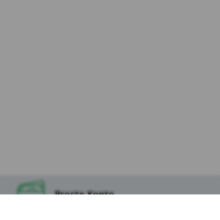
Niezbędne pliki cookie
– są niezbędne do
prawidłowego działania strony internetowej
(aplikacji) lub dostarczania usług świadczonych
przez Kasę drogą elektroniczną, żądanych przez
użytkownika. Ich instalacja jest możliwa, jeśli
użytkownik za pomocą ustawień oprogramowania
na swoim urządzeniu wyraził na nie zgodę. Pliki
tego rodzaju wykorzystywane są w celu:
Zapewnienia bezpieczeństwa lub do
wykrywania nadużyć w zakresie
uwierzytelniania w ramach strony
internetowej;
Zapewnienia odpowiedniego wyświetlania
strony (w zależności od wykorzystywanego
urządzenia);
Podtrzymania sesji użytkownika na
wnioskach, formularzach oraz po
Proste Konto
zalogowaniu do serwisu
Zapamiętania wybranych przez użytkownika