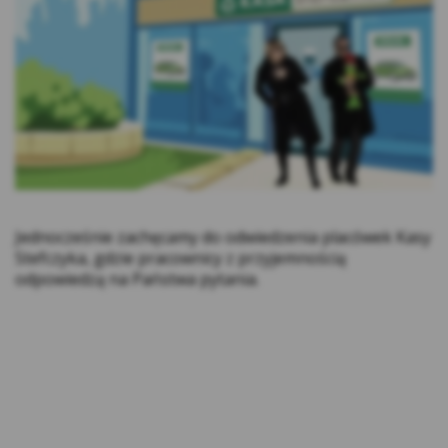
zewnętrzne – (ang. third parties cookies) np.
usługę Google Analytics, usługę Facebook
Pixel, wydawców reklamowych, serwerów
firm i dostawców usług (np. systemu
mailingowego albo map umieszczanych na
stronie) współpracujących z Serwisem
internetowym. Te pliki pozwalają między
innymi dostosowywać reklamy do preferencji
i zwyczajów Użytkowników, a także ocenić
Jednocześnie zachęcamy do odwiedzenia placówek Kasy
skuteczność działań reklamowych (np. dzięki
Stefczyka, gdzie pracownicy z przyjemnością
zliczaniu, ile osób kliknęło w daną reklamę i
odpowiedzą na Państwa pytania.
przeszło na stronę internetową
reklamodawcy).
*Zaufani Partnerzy Kasy to tzw. Serwisy
Partnerskie, czyli Google, Facebook, Chat, Hotjar,
Salesmenago.
Kasa Stefczyka wyróżnia pliki cookies: