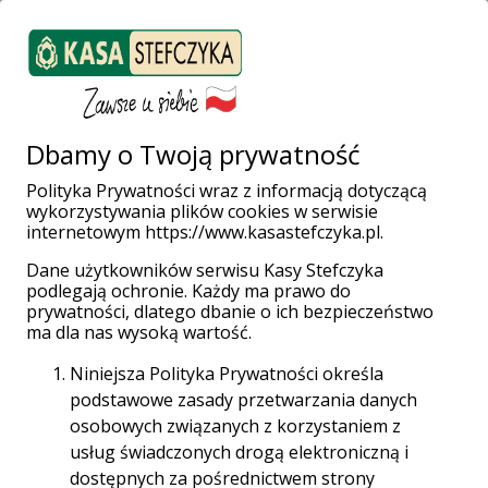
ZALOGUJ SIĘ
Załóż konto
Weź pożyczkę
Dbamy o Twoją prywatność
Polityka Prywatności wraz z informacją dotyczącą
Na kłopoty linia
wykorzystywania plików cookies w serwisie
internetowym https://www.kasastefczyka.pl.
pożyczkowa
Dane użytkowników serwisu Kasy Stefczyka
podlegają ochronie. Każdy ma prawo do
prywatności, dlatego dbanie o ich bezpieczeństwo
ma dla nas wysoką wartość.
Prawdopodobnie każdy z nas znalazł się kiedyś
w sytuacji, gdy pilnie potrzebował gotówki, a
Niniejsza Polityka Prywatności określa
jak na złość nasze konto świeciło pustkami.
podstawowe zasady przetwarzania danych
Skąd wziąć pieniądze na nieprzewidziane
osobowych związanych z korzystaniem z
wydatki? Odpowiedź jest prosta – linia
usług świadczonych drogą elektroniczną i
pożyczkowa.
dostępnych za pośrednictwem strony