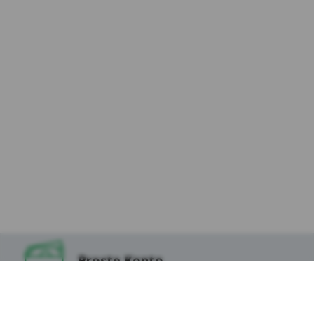
ustawień i personalizację interfejsu
użytkownika w zakresie np. wybranego
języka lub regionu, z którego pochodzi
użytkownik, rozmiaru czcionki, wyglądu
strony internetowej (cookies preferencyjne).
Marketingowe pliki cookie
– służą do
profilowania reklam wyświetlanych w
zewnętrznych serwisach internetowych i na
stronach internetowych Kasy, bazując na
preferencjach użytkowników w zakresie wyboru
usług, z wykorzystaniem danych posiadanych
przez Kasę. Pliki te są wykorzystywane w celu:
Reklam Google – w celu dopasowania do
preferencji użytkowników Kasy. Te cookies
gromadzą jedynie podstawowe informacje o
zachowaniu użytkownika na stronie oraz
Proste Konto
jego zainteresowania. Ich celem jest jak
najlepsze dopasowanie wyświetlanych
reklam w wyszukiwarce Google jak również