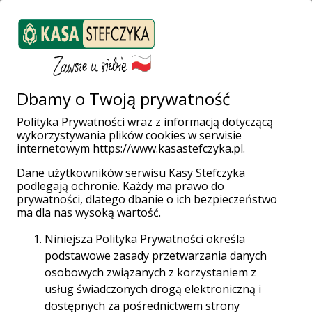
ZALOGUJ SIĘ
Załóż konto
Weź pożyczkę
Dbamy o Twoją prywatność
Polityka Prywatności wraz z informacją dotyczącą
Natychmiastowe
wykorzystywania plików cookies w serwisie
internetowym https://www.kasastefczyka.pl.
płatności za
Dane użytkowników serwisu Kasy Stefczyka
podlegają ochronie. Każdy ma prawo do
prywatności, dlatego dbanie o ich bezpieczeństwo
zakupy w
ma dla nas wysoką wartość.
Niniejsza Polityka Prywatności określa
Internecie
podstawowe zasady przetwarzania danych
osobowych związanych z korzystaniem z
prosto z konta
usług świadczonych drogą elektroniczną i
dostępnych za pośrednictwem strony