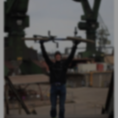
zewnętrzne – (ang. third parties cookies) np.
usługę Google Analytics, usługę Facebook
Pixel, wydawców reklamowych, serwerów
firm i dostawców usług (np. systemu
mailingowego albo map umieszczanych na
stronie) współpracujących z Serwisem
internetowym. Te pliki pozwalają między
innymi dostosowywać reklamy do preferencji
i zwyczajów Użytkowników, a także ocenić
skuteczność działań reklamowych (np. dzięki
zliczaniu, ile osób kliknęło w daną reklamę i
przeszło na stronę internetową
reklamodawcy).
*Zaufani Partnerzy Kasy to tzw. Serwisy
Partnerskie, czyli Google, Facebook, Chat, Hotjar,
Salesmenago.
Kasa Stefczyka wyróżnia pliki cookies: