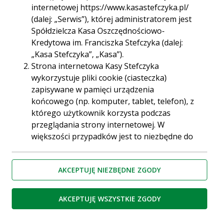
internetowej https://www.kasastefczyka.pl/
(dalej: „Serwis”), której administratorem jest
Spółdzielcza Kasa Oszczędnościowo-
Kredytowa im. Franciszka Stefczyka (dalej:
„Kasa Stefczyka”, „Kasa”).
Strona internetowa Kasy Stefczyka
wykorzystuje pliki cookie (ciasteczka)
zapisywane w pamięci urządzenia
końcowego (np. komputer, tablet, telefon), z
Zakończył się konkurs „Sport – moja pasja” polegający
którego użytkownik korzysta podczas
na przedstawieniu w postaci zdjęcia lub filmu swojej
przeglądania strony internetowej. W
pasji, którą jest sport. Zwycięzcy w ramach nagrody
większości przypadków jest to niezbędne do
wezmą udział w lekcji windsurfingu przeprowadzonej
przez mistrza Polski RS:X 2019 – Pawła Tarnowskiego!
prawidłowego działania strony. Ciasteczka
umożliwiają spersonalizowanie stron
Poniżej publikujemy listę laureatów i przesłane przez
AKCEPTUJĘ NIEZBĘDNE ZGODY
internetowych, które pozwalają
nich prace konkursowe. Serdecznie gratulujemy!
użytkownikom decydować np. o kolejności
1. Angelika Krysztoforska
wyświetlania niektórych elementów lub o
AKCEPTUJĘ WSZYSTKIE ZGODY
dopasowaniu reklam. Pliki cookie są również
używane przez narzędzia analizujące ruch na