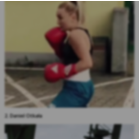
stronach internetowych.
Rodzaje cookies stosowane w Serwisie:
Cookies sesyjne – są to tymczasowe cookies,
przechowywane w pamięci przeglądarki do
momentu zakończenia sesji przeglądarki,
czyli do momentu jej zamknięcia lub
zakończenia realizacji funkcjonalności np.
prawidłowego wysłania formularza. Te
cookie są konieczne, aby niektóre aplikacje
lub funkcjonalności działały poprawnie.
Cookies stałe – dzięki nim ponowne
korzystanie z Serwisu jest łatwiejsze. Te
cookies przechowywane są przez
przeglądarki tak długo jak określono w
2. Daniel Otkała
parametrach cookies lub do momentu ich
usunięcia przez użytkownika.
Cookies naszych zaufanych Partnerów* – to
cookies dostarczane przez podmioty