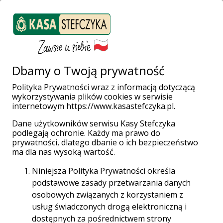
ZALOGUJ SIĘ
Załóż konto
Weź pożyczkę
Dbamy o Twoją prywatność
Polityka Prywatności wraz z informacją dotyczącą
Rozstrzygnięcie
wykorzystywania plików cookies w serwisie
internetowym https://www.kasastefczyka.pl.
konkursu „Sport
Dane użytkowników serwisu Kasy Stefczyka
podlegają ochronie. Każdy ma prawo do
prywatności, dlatego dbanie o ich bezpieczeństwo
– moja pasja!”
ma dla nas wysoką wartość.
Niniejsza Polityka Prywatności określa
podstawowe zasady przetwarzania danych
osobowych związanych z korzystaniem z
15:00 01.08.2019 r.
usług świadczonych drogą elektroniczną i
dostępnych za pośrednictwem strony