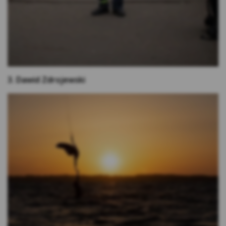
Niezbędne pliki cookie
– są niezbędne do
prawidłowego działania strony internetowej
(aplikacji) lub dostarczania usług świadczonych
przez Kasę drogą elektroniczną, żądanych przez
użytkownika. Ich instalacja jest możliwa, jeśli
użytkownik za pomocą ustawień oprogramowania
na swoim urządzeniu wyraził na nie zgodę. Pliki
tego rodzaju wykorzystywane są w celu:
3. Dawid Zdrojewski
Zapewnienia bezpieczeństwa lub do
wykrywania nadużyć w zakresie
uwierzytelniania w ramach strony
internetowej;
Zapewnienia odpowiedniego wyświetlania
strony (w zależności od wykorzystywanego
urządzenia);
Podtrzymania sesji użytkownika na
wnioskach, formularzach oraz po
zalogowaniu do serwisu
Zapamiętania wybranych przez użytkownika