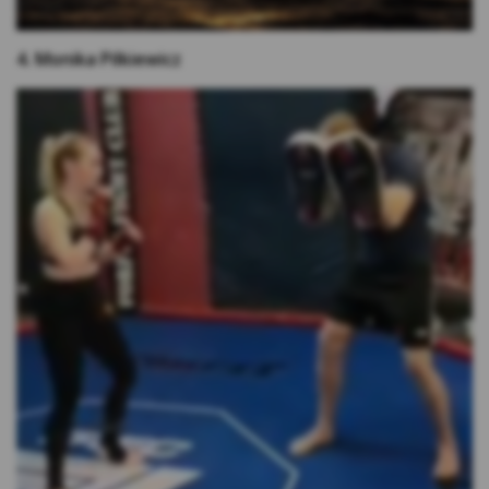
ustawień i personalizację interfejsu
użytkownika w zakresie np. wybranego
języka lub regionu, z którego pochodzi
4. Monika Pilkiewicz
użytkownik, rozmiaru czcionki, wyglądu
strony internetowej (cookies preferencyjne).
Marketingowe pliki cookie
– służą do
profilowania reklam wyświetlanych w
zewnętrznych serwisach internetowych i na
stronach internetowych Kasy, bazując na
preferencjach użytkowników w zakresie wyboru
usług, z wykorzystaniem danych posiadanych
przez Kasę. Pliki te są wykorzystywane w celu:
Reklam Google – w celu dopasowania do
preferencji użytkowników Kasy. Te cookies
gromadzą jedynie podstawowe informacje o
zachowaniu użytkownika na stronie oraz
jego zainteresowania. Ich celem jest jak
najlepsze dopasowanie wyświetlanych
reklam w wyszukiwarce Google jak również