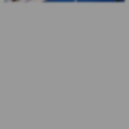
na innych stronach internetowych do
preferencji użytkownika za pomocą narzędzi
takich jak np. Google Ads i Google Marketing
Platform. Użytkownik w każdej chwili może
zrezygnować z cookies Google lub określić,
czy wyraża zgodę na profilowanie reklam w
Internecie z wykorzystaniem technologii
Google, w ustawieniach reklam
https://adssettings.google.pllink otwiera się
w nowym oknie;
Reklam serwisu społecznościowego
Facebook – w celu śledzenia aktywności
użytkowników portalu Facebook na potrzeby
analizy rynku oraz rozwoju produktów Kasy.
Te cookies pozwalają na dopasowanie
przekazu do konkretnej grupy
użytkowników oraz ocenę skuteczności
kampanii reklamowych prowadzonych na
portalu Facebook. Kasy wykorzystuje pliki