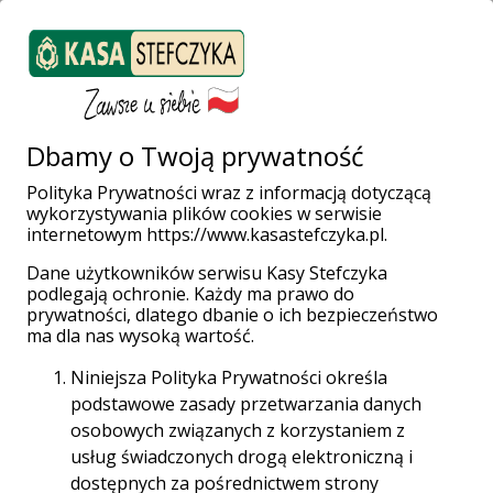
ZALOGUJ SIĘ
Załóż konto
Weź pożyczkę
Dbamy o Twoją prywatność
Polityka Prywatności wraz z informacją dotyczącą
wykorzystywania plików cookies w serwisie
Rynek
internetowym https://www.kasastefczyka.pl.
Dane użytkowników serwisu Kasy Stefczyka
podlegają ochronie. Każdy ma prawo do
finansowy a
prywatności, dlatego dbanie o ich bezpieczeństwo
ma dla nas wysoką wartość.
ekonomia
Niniejsza Polityka Prywatności określa
podstawowe zasady przetwarzania danych
osobowych związanych z korzystaniem z
społeczna
usług świadczonych drogą elektroniczną i
dostępnych za pośrednictwem strony