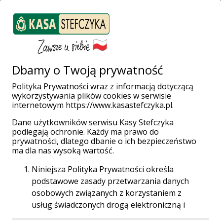
ZALOGUJ SIĘ
Załóż konto
Weź pożyczkę
Dbamy o Twoją prywatność
Polityka Prywatności wraz z informacją dotyczącą
Świętujemy
wykorzystywania plików cookies w serwisie
internetowym https://www.kasastefczyka.pl.
Dzień Dziecka!
Dane użytkowników serwisu Kasy Stefczyka
podlegają ochronie. Każdy ma prawo do
prywatności, dlatego dbanie o ich bezpieczeństwo
ma dla nas wysoką wartość.
Niniejsza Polityka Prywatności określa
13:00 29.05.2018 r.
podstawowe zasady przetwarzania danych
osobowych związanych z korzystaniem z
usług świadczonych drogą elektroniczną i
dostępnych za pośrednictwem strony