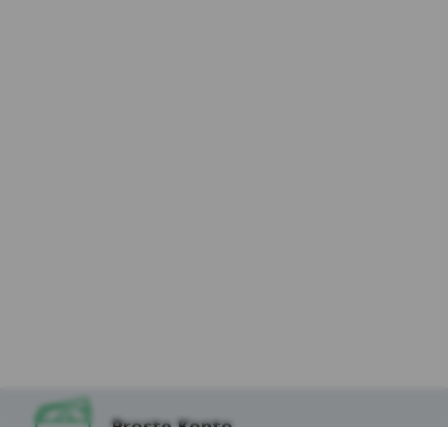
zewnętrzne – (ang. third parties cookies) np.
usługę Google Analytics, usługę Facebook
Pixel, wydawców reklamowych, serwerów
firm i dostawców usług (np. systemu
mailingowego albo map umieszczanych na
stronie) współpracujących z Serwisem
internetowym. Te pliki pozwalają między
innymi dostosowywać reklamy do preferencji
i zwyczajów Użytkowników, a także ocenić
skuteczność działań reklamowych (np. dzięki
zliczaniu, ile osób kliknęło w daną reklamę i
przeszło na stronę internetową
reklamodawcy).
*Zaufani Partnerzy Kasy to tzw. Serwisy
Partnerskie, czyli Google, Facebook, Chat, Hotjar,
Salesmenago.
Kasa Stefczyka wyróżnia pliki cookies:
Proste Konto