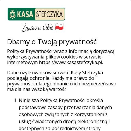
ZALOGUJ SIĘ
Załóż konto
Weź pożyczkę
Dbamy o Twoją prywatność
Polityka Prywatności wraz z informacją dotyczącą
Wakacje nad
wykorzystywania plików cookies w serwisie
internetowym https://www.kasastefczyka.pl.
morzem
Dane użytkowników serwisu Kasy Stefczyka
podlegają ochronie. Każdy ma prawo do
prywatności, dlatego dbanie o ich bezpieczeństwo
ma dla nas wysoką wartość.
Misjonarze Oblaci Maryi Niepokalanej z
Rzymsko-Katolickiej parafi i NMP Królowej
Niniejsza Polityka Prywatności określa
Pokoju we Wrocławiu Popowicach co roku
podstawowe zasady przetwarzania danych
organizują wakacje dla ministrantów i innych
osobowych związanych z korzystaniem z
dzieci mieszkających na terenie parafii.
usług świadczonych drogą elektroniczną i
dostępnych za pośrednictwem strony