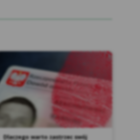
ementu Serwisu przez przeglądarkę jest
ten sposób rekordy danych zawierają
ej strony, adres IP, URL strony
rzekierowany), pobrana ilość danych, a także
ernetowej.
i i monitorowania stanu serwerów Serwisu,
kami oraz do przekazywania informacji
 zakresie podejrzenia o podszywanie się
certyfikatem SSL (Secure Socket Layer) typu
zekazywanych danych osobowych
rotokole https zobowiązuje nas do
rtnerami (wywołania kodów
m wypadku przeglądarka informowałaby
inkach strony.
Dlaczego warto zastrzec swój