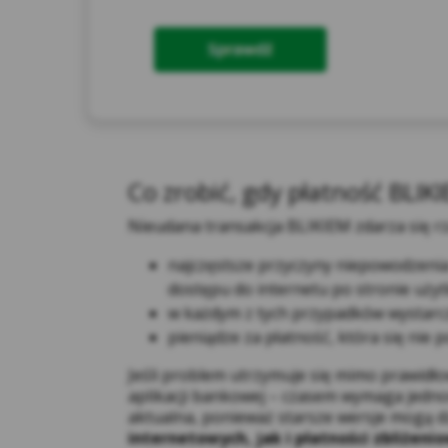
Inf
Kre
Co zrobić, gdy płatność BLIKI
Nieudana transakcja BLIKIEM zdarza się rza
najczęstsze przyczyny niepowodzenia
dostępu do internetu po stronie użyt
w każdym z tych przypadków wystarc
pieniądze za płatność, która się nie
Jeśli problem utrzymuje się mimo prawidło
Na 
aplikacji bankowej – czasem wymaga jednor
Par
aktualna, ponieważ starsze wersje mogą d
oso
internetowych, jak i płatności zbliżeni
prz