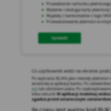
Prowadzenie rachunku płatniczeg
Wydanie i obsługa karty płatniczej 
Wypłaty z bankomatów z logo SK
Przewalutowanie płatności w inny
Co użytkownik widzi na ekranie podc
Po wybraniu BLIKA jako metody płatności s
Ana
ich
wcześniej w aplikacji banku. Po zatwierdze
prz
em
lub odciskiem palca. Po zaakceptowaniu
kilka sekund.
W aplikacji mobilnej widoc
zgadza przed ostatecznym zatwierdze
Ile czasu jest ważny kod BLIK 