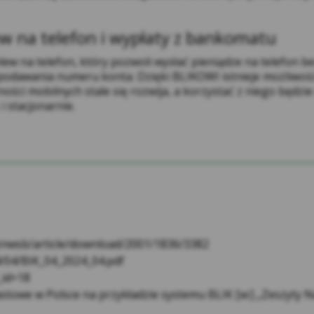
rony oraz brak adekwatnych środków zabezpieczających. W
pekcyjnych, bez możliwości skorzystania z legalnej ochrony.
ew na telefon i wypłaty z bankomatu
Kasa Stefczyka zwraca uwagę Użytkownikom korzystającym 
lew na telefon, który pozwoli wysłać pieniądze na telefon
Serwisu Transakcyjnego, że są oni samodzielnie odpowied
 podawania numeru konta. Dzięki BLIKOWI istnieje możliwoś
przekazanych parametrów dających dostęp do osobistych c
ości mobilnych stale się rozwija, a korzystać z niego będzi
odpowiednich haseł. Jakiekolwiek dobrowolne udostępni
i stacjonarnie.
użytku w sieci Internet odbywa się na ich wyłączne ryzy
danych w sposób niepożądany przez Użytkownika.
W przypadku korzystania za pośrednictwem Serwisu z inf
podmioty, podawanie swoich danych osobowych odbywa si
korzystanie z przycisku Facebook Lubię to! oraz Udostępni
zastosowania niniejsza Polityka, a Użytkownicy proszeni 
prywatności właściwego podmiotu, w przypadku, np.
/znwsb/article/download/2001/1836/3382
Facebooka znajdującą się pod adresem:
https://www.faceb
4/04/BIK_04_2024_04.pdf
Youtube znajdująca się pod adresem:
https://policies.goo
_id=18
Stefczyk.info znajdująca się pod adresem:
https://www.stef
astowe w Polsce na przykładzie systemu BLIK [w:] „Zeszyt
Wpolityce.pl znajdująca się pod adresem:
https://wpolityce