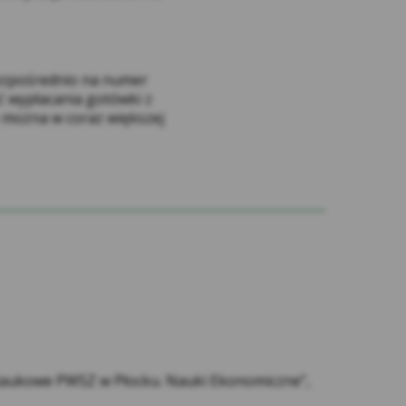
ładze mogą wykorzystać te dane do celów
z usługi bankowości elektronicznej tj.
 bezpośrednio na numer
zialni za utrzymywanie w tajemnicy
ć wypłacania gotówki z
zęści Serwisu, w szczególności
e można w coraz większej
anie danych osobowych do publicznego
ko i może spowodować wykorzystanie tych
ormacji udostępnianych przez inne
ę za zgodą Użytkownika, a w szczególności
j. Do takich sytuacji nie ma bowiem
są wówczas o zapoznanie się polityką
ook.com/policies/cookies/
gle.com/privacy?hl=pl
czyk.info/polityka-prywatnosci-2/
y Naukowe PWSZ w Płocku. Nauki Ekonomiczne”,
.pl/polityka-prywatnosci