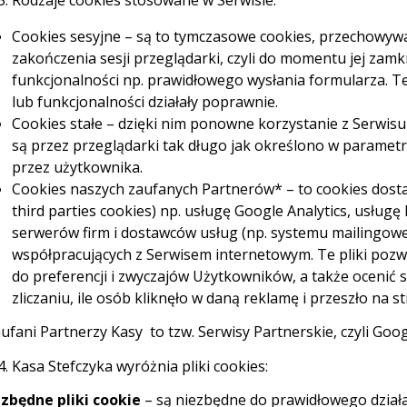
Rodzaje cookies stosowane w Serwisie:
Cookies sesyjne – są to tymczasowe cookies, przechowy
zakończenia sesji przeglądarki, czyli do momentu jej zamkn
ch krok
funkcjonalności np. prawidłowego wysłania formularza. Te
lub funkcjonalności działały poprawnie.
Cookies stałe – dzięki nim ponowne korzystanie z Serwisu
są przez przeglądarki tak długo jak określono w paramet
przez użytkownika.
Cookies naszych zaufanych Partnerów* – to cookies dost
third parties cookies) np. usługę Google Analytics, usłu
 wydaje. Jak
serwerów firm i dostawców usług (np. systemu mailingow
m? Wystarczy
współpracujących z Serwisem internetowym. Te pliki poz
tywna
do preferencji i zwyczajów Użytkowników, a także ocenić 
ci szybka,
zliczaniu, ile osób kliknęło w daną reklamę i przeszło na
ufani Partnerzy Kasy to tzw. Serwisy Partnerskie, czyli Goo
Kasa Stefczyka wyróżnia pliki cookies:
zbędne pliki cookie
– są niezbędne do prawidłowego działan