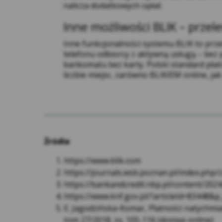
nalicza dodatkowych opłat.
och
ins
Inne możliwości BLIK – przel
Inne funkcjonalności systemu BLIK to prze
telefonu odbiorcy z aktywną usługą – bez
bankomatu bez karty. Polski standard płatn
liczbie miejsc, zarówno BLIKIEM online, jak 
Źródła
:
https://www.blik.com
https://journals.wsb.poznan.pl/index.php
https://bankandcredit.nbp.pl/content/202
https://www.knf.gov.pl/?articleId=83448&p
E. Jagodzińska-Komar, Płatności natychmi
tom 27/2018, ss. 105-116 (dostęp online)