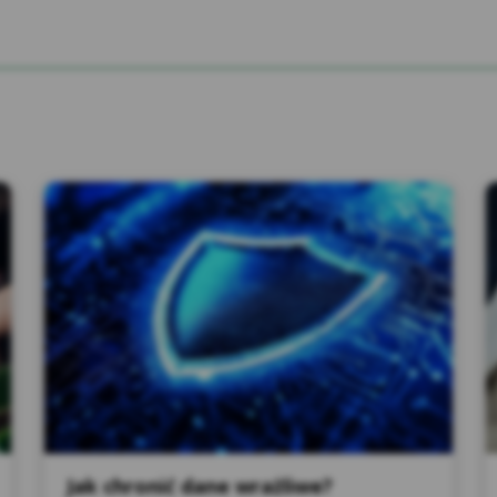
Logi techniczne serwerów - fakt wyświetlenia każdego el
zapisywany w tzw. logu technicznym serwera. Zapisane w 
następujące dane: data i godzina pobrania, nazwa otwieran
referencyjnej (adres strony, z której użytkownik został p
informacje o wersji produktu stosowanej przeglądarki int
ormacje te poddawane są analizie IT i służą do optymalizacj
ększenia bezpieczeństwa Serwisu, w tym ochrony przed ata
anom ścigania w sprawach / dochodzeniach prowadzonych w
 inną osobę lub wyłudzeń.
Bezpieczna transmisja danych. Serwis zabezpieczony jest 
Extended Validation, który zapewnia bezpieczeństwo pr
użytkownika przy użyciu szyfrowania.
talacja certyfikatu i wyświetlanie Serwisu na bezpiecznym p
ewnienia szyfrowanej komunikacji z naszymi Zaufanymi Pa
arketingowych, odwołania do Facebook itp.). W przeciwny
tkownika o tzw. mixed content, tj. braku szyfrowania na wyc
Jak chronić dane wrażliwe?