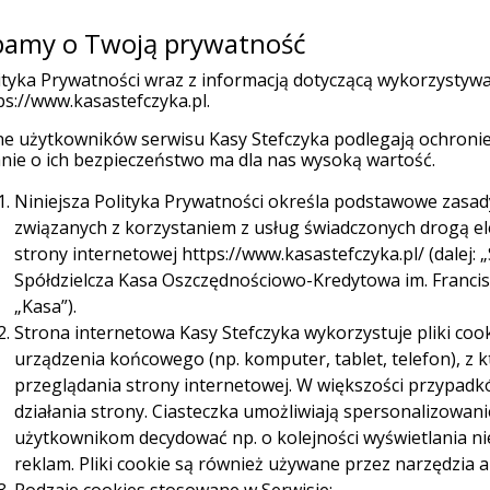
amy o Twoją prywatność
Placówk
(current)
 indywidualni
Firmy
Organizacje
ityka Prywatności wraz z informacją dotyczącą wykorzystyw
ps://www.kasastefczyka.pl.
e użytkowników serwisu Kasy Stefczyka podlegają ochronie
Ubezpieczenia
Promocje
W
nie o ich bezpieczeństwo ma dla nas wysoką wartość.
Niniejsza Polityka Prywatności określa podstawowe zasa
o dzień
Jak korzystać z BLIKA? Płatności w sklepach internetowych krok po k
związanych z korzystaniem z usług świadczonych drogą e
strony internetowej https://www.kasastefczyka.pl/ (dalej: „
a na dzień: 25-03-2026
Spółdzielcza Kasa Oszczędnościowo-Kredytowa im. Franciszk
„Kasa”).
Strona internetowa Kasy Stefczyka wykorzystuje pliki cook
urządzenia końcowego (np. komputer, tablet, telefon), z
 z
przeglądania strony internetowej. W większości przypadk
działania strony. Ciasteczka umożliwiają spersonalizowan
użytkownikom decydować np. o kolejności wyświetlania n
ości w
reklam. Pliki cookie są również używane przez narzędzia a