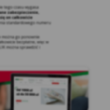
ie tego czasu wygasa
ych cookies w przeglądarkach dostępne są w
ane zabezpieczenie,
rek internetowych, m.in.: Edge, Mozilla
ię on całkowicie
wania standardowego numeru
cych Serwis (dalej: „Użytkownicy Serwisu”)
rzetwarzane zgodnie z celem i zakresem
nie można go ponownie
 w tym podstron internetowych, aplikacji i
łkowicie bezpłatne, więc w
okies, które instalowane są w Serwisie oraz
BLIK można sprawdzić i
 uczynić możliwie jak najbezpieczniejszym i
h cookies dostęp do nich mogą mieć
mioty, których tzw. wtyczki znajdują się w
lientów Kasy) jest Spółdzielcza Kasa
 w Gdyni, przy ul. Legionów 126-128. Na
cyjna dla klientów Kasy Stefczyka,
h osobowych przez Kasę Stefczyka. W celu
zy link