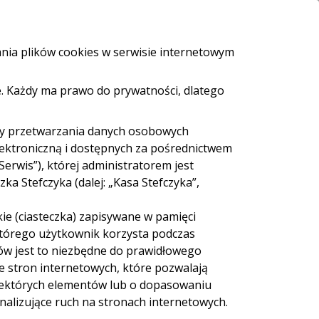
i i bankomaty
e-Urząd
Bezpieczeństwo
Kontakt
ania plików cookies w serwisie internetowym
. Każdy ma prawo do prywatności, dlatego
ZALOGUJ SIĘ
Załóż konto
eź pożyczkę
dy przetwarzania danych osobowych
roku
lektroniczną i dostępnych za pośrednictwem
Serwis”), której administratorem jest
a Stefczyka (dalej: „Kasa Stefczyka”,
ie (ciasteczka) zapisywane w pamięci
 którego użytkownik korzysta podczas
ów jest to niezbędne do prawidłowego
ie stron internetowych, które pozwalają
iektórych elementów lub o dopasowaniu
nalizujące ruch na stronach internetowych.