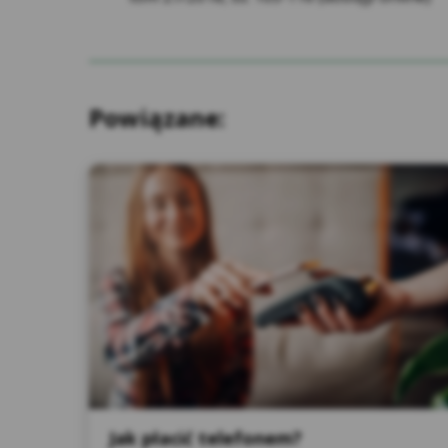
Powiązane:
Inf
zwi
org
pod
Ins
zap
rem
Uży
Jak płacić telefonem?