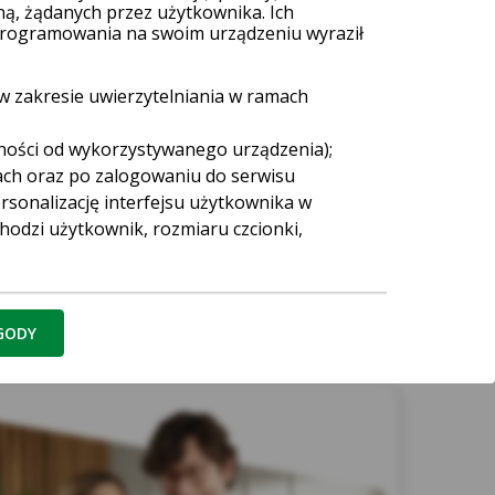
ną, żądanych przez użytkownika. Ich
 oprogramowania na swoim urządzeniu wyraził
 zakresie uwierzytelniania w ramach
cji finansowej – również Kasy
ności od wykorzystywanego urządzenia);
ty płatniczej ani pamiętać
ach oraz po zalogowaniu do serwisu
sonalizację interfejsu użytkownika w
hodzi użytkownik, rozmiaru czcionki,
i.
t ważny przez określony
yświetlanych w zewnętrznych serwisach
referencjach użytkowników w zakresie
ZGODY
 Pliki te są wykorzystywane w celu:
kowników Kasy. Te cookies gromadzą jedynie
nie oraz jego zainteresowania. Ich celem
yszukiwarce Google jak również na innych
ocą narzędzi takich jak np. Google Ads i
może zrezygnować z cookies Google lub