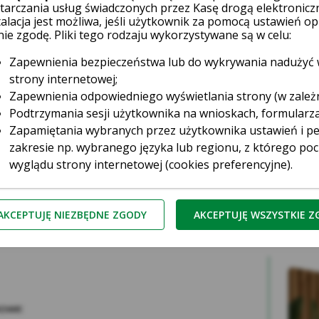
tarczania usług świadczonych przez Kasę drogą elektronicz
talacja jest możliwa, jeśli użytkownik za pomocą ustawień
nie zgodę. Pliki tego rodzaju wykorzystywane są w celu:
Zapewnienia bezpieczeństwa lub do wykrywania nadużyć w
h internetowych?
strony internetowej;
rciu o 6-cyfrowy kod generowany w
aplikacji mobilnej
instytu
Zapewnienia odpowiedniego wyświetlania strony (w zależ
s zajmuje dosłownie chwilę.
Nie trzeba mieć przy sobie kar
Podtrzymania sesji użytkownika na wnioskach, formularz
ywną aplikacją bankowości mobilnej.
Zapamiętania wybranych przez użytkownika ustawień i per
zakresie np. wybranego języka lub regionu, z którego poc
netowym, należy w koszyku wybrać BLIK jako metodę płatnośc
wyglądu strony internetowej (cookies preferencyjne).
.
ikację mobilną i wygenerować 6-cyfrowy kod BLIK. Kod jes
ketingowe pliki cookie
– służą do profilowania reklam w
ernetowych i na stronach internetowych Kasy, bazując na p
iem go na stronie sklepu.
AKCEPTUJĘ NIEZBĘDNE ZGODY
AKCEPTUJĘ WSZYSTKIE 
oru usług, z wykorzystaniem danych posiadanych przez Kasę.
Reklam Google – w celu dopasowania do preferencji użyt
podstawowe informacje o zachowaniu użytkownika na stro
jest jak najlepsze dopasowanie wyświetlanych reklam w w
stronach internetowych do preferencji użytkownika za pom
mowe:
Google Marketing Platform. Użytkownik w każdej chwili 