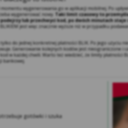
wręcz uniemożliwić korzystanie z niniejszego Serwisu.
d momentu wygenerowania go w aplikacji mobilnej. Po upływ
Szczegółowe informacje o konfiguracji ustawień dotycząc
 trzeba wygenerować nowy.
Taki limit czasowy to przemyśl
jej ustawieniach, np. dla powszechnie używanych przegląda
podejrzy lub przechwyci kod, po dwóch minutach staje s
FireFox, Chrome, Opera, Safari.
 BLIKIEM jest więc znacznie wyższe niż w przypadku poda
Kasa Stefczyka dba o ochronę prywatności osób odwiedzają
i dokłada należytej staranności, aby dane osobowe były p
 tylko do jednej konkretnej płatności BLIK. Po jego użyciu 
korzystania z usług dostępnych za pośrednictwem Serwisu,
uje. Generowanie kolejnych kodów jest nieograniczone i ca
innych funkcjonalności oraz treścią zapisaną w plikach co
 w każdej chwili. Warto też wiedzieć, że limity płatności 
na stronach partnerów Kasy, tak aby korzystanie z Serwisu
ji bankowej.
najwygodniejszym dla Użytkowników.
 odniesieniu do danych zapisanych w niektórych ww. plikac
mioty z technologii, których korzysta Kasa Stefczyka lub Pod
wisie, w szczególności Serwisy Partnerskie.
Administratorem danych osobowych Użytkowników Serwisu (k
czędnościowo-Kredytowa im. Franciszka Stefczyka z siedzibą
onie Serwisu w zakładce RODO znajduje się Broszura informa
ierająca obszerną informację na temat przetwarzania danyc
trzebuje gotówki i szuka
oznania się z Broszurą informacyjną należy kliknąć w poniżs