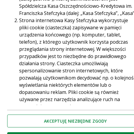
wiedzieć – od rodzajów pożyczek po praktyczne
Spółdzielcza Kasa Oszczędnościowo-Kredytowa im.
wskazówki, jak z nich korzystać
Franciszka Stefczyka (dalej: „Kasa Stefczyka”, „Kasa”
odpowiedzialnie.
Strona internetowa Kasy Stefczyka wykorzystuje
Poznaj tajniki i podejmuj świadome decyzje
pliki cookie (ciasteczka) zapisywane w pamięci
finansowe.
urządzenia końcowego (np. komputer, tablet,
telefon), z którego użytkownik korzysta podczas
przeglądania strony internetowej. W większości
przypadków jest to niezbędne do prawidłowego
działania strony. Ciasteczka umożliwiają
spersonalizowanie stron internetowych, które
pozwalają użytkownikom decydować np. o kolejnoś
wyświetlania niektórych elementów lub o
dopasowaniu reklam. Pliki cookie są również
używane przez narzędzia analizujące ruch na
stronach internetowych.
Rodzaje cookies stosowane w Serwisie:
AKCEPTUJĘ NIEZBĘDNE ZGODY
Cookies sesyjne – są to tymczasowe cookies,
Sankcja kredytu darmowego - czym jest i
przechowywane w pamięci przeglądarki do
jak działa?