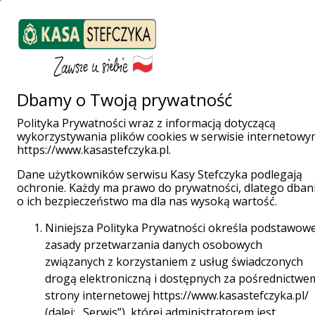
ZALOGUJ SIĘ
Załóż konto
Weź pożyczkę
Dbamy o Twoją prywatność
Polityka Prywatności wraz z informacją dotyczącą
wykorzystywania plików cookies w serwisie internetowy
Strona główna
Finanse bez tajemnic
Wszystko o pożyczkach
https://www.kasastefczyka.pl.
Dane użytkowników serwisu Kasy Stefczyka podlegają
Wszystko
ochronie. Każdy ma prawo do prywatności, dlatego dban
o ich bezpieczeństwo ma dla nas wysoką wartość.
o pożyczkach
Niniejsza Polityka Prywatności określa podstawow
zasady przetwarzania danych osobowych
związanych z korzystaniem z usług świadczonych
drogą elektroniczną i dostępnych za pośrednictwe
Zastanawiasz się nad wzięciem pożyczki? W tej
strony internetowej https://www.kasastefczyka.pl/
kategorii znajdziesz wszystko, co musisz
(dalej: „Serwis”), której administratorem jest