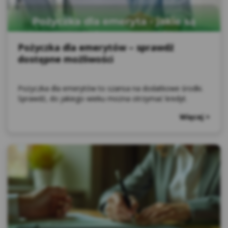
jak najlepsze dopasowanie wyświetlanych reklam w
wyszukiwarce Google jak również na innych
stronach internetowych do preferencji użytkownik
za pomocą narzędzi takich jak np. Google Ads i
Pożyczka dla emerytów – sprawdź
Google Marketing Platform. Użytkownik w każdej
dostępne możliwości
chwili może zrezygnować z cookies Google lub
określić, czy wyraża zgodę na profilowanie reklam 
Pożyczka dla emerytów to szansa na dodatkowe środki.
Internecie z wykorzystaniem technologii Google, w
Sprawdź, do jakiego wieku można otrzymać kredyt.
ustawieniach reklam
Więcej >
https://adssettings.google.pllink otwiera się w
nowym oknie;
Reklam serwisu społecznościowego Facebook – w
celu śledzenia aktywności użytkowników portalu
Facebook na potrzeby analizy rynku oraz rozwoju
produktów Kasy. Te cookies pozwalają na
dopasowanie przekazu do konkretnej grupy
użytkowników oraz ocenę skuteczności kampanii
reklamowych prowadzonych na portalu Facebook.