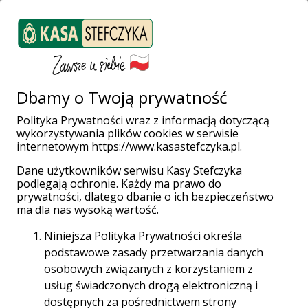
ZALOGUJ SIĘ
Załóż konto
Weź pożyczkę
Dbamy o Twoją prywatność
Polityka Prywatności wraz z informacją dotyczącą
wykorzystywania plików cookies w serwisie
Strona główna
Kariera
Dołącz do nas!
internetowym https://www.kasastefczyka.pl.
Dane użytkowników serwisu Kasy Stefczyka
Dołącz do nas!
podlegają ochronie. Każdy ma prawo do
prywatności, dlatego dbanie o ich bezpieczeństwo
ma dla nas wysoką wartość.
Niniejsza Polityka Prywatności określa
Nowy Pracownik to dla firmy nowe możliwości! Zdajemy
podstawowe zasady przetwarzania danych
sobie sprawę, że początki pracy bywają trudne. Nowe
osobowych związanych z korzystaniem z
zadania, nowi ludzie i nowe miejsce. Wiele nowości i
usług świadczonych drogą elektroniczną i
mogłoby się wydawać, że wiele niewiadomych. W Kasie
dostępnych za pośrednictwem strony
Stefczyka dbamy o to, żeby adaptacja była dla każdej