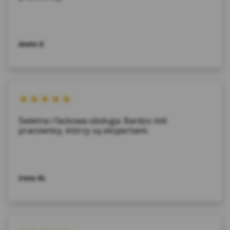
produktów.
Akceptowanie plików cookies jest warunkiem
umożliwiającym prawidłowe i pełne
Aneta K.
korzystanie z naszego Serwisu. Użytkownik
może w każdej chwili wyłączyć w swojej
przeglądarce opcję przyjmowania plików
cookies, jednakże wyłączenie plików cookies
może spowodować utrudnienia, czy wręcz
uniemożliwić korzystanie z niniejszego
Świetna i fackowa obsługa. Bardzo mili
Serwisu.
pracownicy, którzy są ekspertami.
Szczegółowe informacje o konfiguracji
ustawień dotyczących cookies w
przeglądarkach dostępne są w jej
ustawieniach, np. dla powszechnie
Irena Rz.
używanych przeglądarek internetowych,
m.in.: Edge, Mozilla FireFox, Chrome, Opera,
Safari.
Kasa Stefczyka dba o ochronę prywatności