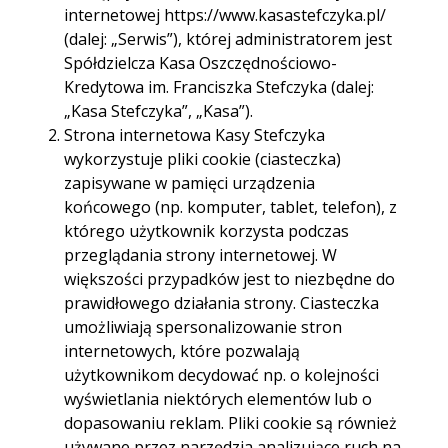
internetowej https://www.kasastefczyka.pl/
(dalej: „Serwis”), której administratorem jest
Spółdzielcza Kasa Oszczędnościowo-
Kredytowa im. Franciszka Stefczyka (dalej:
„Kasa Stefczyka”, „Kasa”).
Bardzo miła i profesjonalna obsługa. Wszystkie
Strona internetowa Kasy Stefczyka
sprawy zostały załatwione szybko, jasno
wykorzystuje pliki cookie (ciasteczka)
wyjaśniono mi dostępne opcje i formalności.
Czułam się dobrze zaopiekowana jako klient.
zapisywane w pamięci urządzenia
Polecam to miejsce każdemu, kto szuka rzetelnej i
końcowego (np. komputer, tablet, telefon), z
pomocnej obsługi
którego użytkownik korzysta podczas
przeglądania strony internetowej. W
większości przypadków jest to niezbędne do
Ewa Michalska
prawidłowego działania strony. Ciasteczka
umożliwiają spersonalizowanie stron
internetowych, które pozwalają
użytkownikom decydować np. o kolejności
wyświetlania niektórych elementów lub o
dopasowaniu reklam. Pliki cookie są również
Razem z partnerem mamy tu konto, nigdy nie
używane przez narzędzia analizujące ruch na