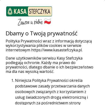
ZALOGUJ SIĘ
Załóż konto
Weź pożyczkę
Dbamy o Twoją prywatność
Polityka Prywatności wraz z informacją dotyczącą
wykorzystywania plików cookies w serwisie
Strona główna
Opinie
internetowym https://www.kasastefczyka.pl.
Dane użytkowników serwisu Kasy Stefczyka
Kasa Stefczyka -
podlegają ochronie. Każdy ma prawo do
prywatności, dlatego dbanie o ich bezpieczeństwo
ma dla nas wysoką wartość.
opinie
Niniejsza Polityka Prywatności określa
podstawowe zasady przetwarzania danych
osobowych związanych z korzystaniem z
usług świadczonych drogą elektroniczną i
dostępnych za pośrednictwem strony