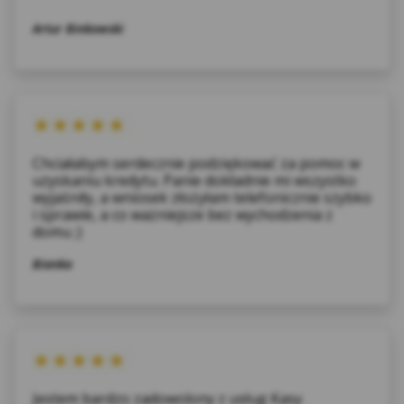
zewnętrzne – (ang. third parties cookies) np.
Artur Binkowski
usługę Google Analytics, usługę Facebook
Pixel, wydawców reklamowych, serwerów
firm i dostawców usług (np. systemu
mailingowego albo map umieszczanych na
stronie) współpracujących z Serwisem
internetowym. Te pliki pozwalają między
Chciałabym serdecznie podziękować za pomoc w
innymi dostosowywać reklamy do preferencji
uzyskaniu kredytu. Panie dokładnie mi wszystko
i zwyczajów Użytkowników, a także ocenić
wyjaśniły, a wniosek złożyłam telefonicznie szybko
i sprawie, a co ważniejsze bez wychodzenia z
skuteczność działań reklamowych (np. dzięki
domu ;)
zliczaniu, ile osób kliknęło w daną reklamę i
przeszło na stronę internetową
Bianka
reklamodawcy).
*Zaufani Partnerzy Kasy to tzw. Serwisy
Partnerskie, czyli Google, Facebook, Chat, Hotjar,
Salesmenago.
Kasa Stefczyka wyróżnia pliki cookies:
Jestem bardzo zadowolony z usług Kasy