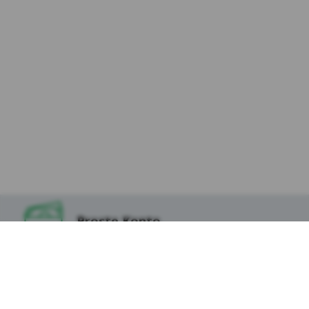
przekazywanie danych było zgodne z
prawem. Ponadto stosowane są odpowiednie
zabezpieczenia w celu ich ochrony, w postaci
standardowych klauzul umownych
zatwierdzonych przez Komisję Europejską.
Na stronie internetowej Kasy wykorzystywane są
narzędzia (wtyczki) stosowane przez zaufanych
Partnerów takie jak Facebook Pixel i Google Tag
Manager, które mają możliwość przetwarzania
danych osobowych globalnie, włączając w to USA.
Może to nieść ze sobą potencjalne ryzyko niższej
ochrony niż ta przewidziana przez RODO, ze
względu na brak formalnej regulacji
potwierdzającej odpowiedni poziom ochrony oraz
brak adekwatnych środków zabezpieczających.
Proste Konto
Władze mogą wykorzystać te dane do celów
inspekcyjnych, bez możliwości skorzystania z
legalnej ochrony.
Lokata na Start
Kasa Stefczyka zwraca uwagę Użytkownikom
korzystającym z usługi bankowości