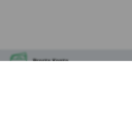
na innych stronach internetowych do
preferencji użytkownika za pomocą narzędzi
takich jak np. Google Ads i Google Marketing
Platform. Użytkownik w każdej chwili może
zrezygnować z cookies Google lub określić,
czy wyraża zgodę na profilowanie reklam w
Internecie z wykorzystaniem technologii
Google, w ustawieniach reklam
https://adssettings.google.pllink otwiera się
Proste Konto
w nowym oknie;
Reklam serwisu społecznościowego
Facebook – w celu śledzenia aktywności
użytkowników portalu Facebook na potrzeby
Lokata na Start
analizy rynku oraz rozwoju produktów Kasy.
Te cookies pozwalają na dopasowanie
przekazu do konkretnej grupy
Prosta Pożyczka
użytkowników oraz ocenę skuteczności
(RRSO: 8,29%)
kampanii reklamowych prowadzonych na
portalu Facebook. Kasy wykorzystuje pliki