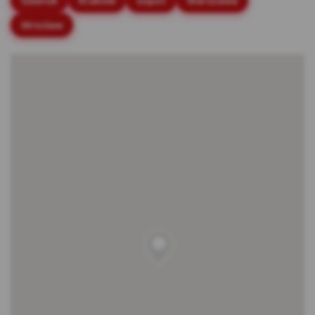
Gdańsk
Kraków
Sopot
Warszawa
stronach internetowych.
Wrocław
Rodzaje cookies stosowane w Serwisie:
Cookies sesyjne – są to tymczasowe cookies,
przechowywane w pamięci przeglądarki do
momentu zakończenia sesji przeglądarki,
czyli do momentu jej zamknięcia lub
zakończenia realizacji funkcjonalności np.
prawidłowego wysłania formularza. Te
cookie są konieczne, aby niektóre aplikacje
lub funkcjonalności działały poprawnie.
Cookies stałe – dzięki nim ponowne
korzystanie z Serwisu jest łatwiejsze. Te
cookies przechowywane są przez
przeglądarki tak długo jak określono w
parametrach cookies lub do momentu ich
usunięcia przez użytkownika.
Cookies naszych zaufanych Partnerów* – to
cookies dostarczane przez podmioty