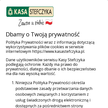
ZALOGUJ SIĘ
Załóż konto
Weź pożyczkę
Dbamy o Twoją prywatność
Polityka Prywatności wraz z informacją dotyczącą
wykorzystywania plików cookies w serwisie
Strona główna
Placówki i Bankomaty
Będzin
internetowym https://www.kasastefczyka.pl.
Dane użytkowników serwisu Kasy Stefczyka
podlegają ochronie. Każdy ma prawo do
prywatności, dlatego dbanie o ich bezpieczeństwo
Wpłatomaty bez opłat!
ma dla nas wysoką wartość.
Wpłacaj gotówkę w całej sieci Planet Cash oraz
Niniejsza Polityka Prywatności określa
Euronet za darmo aż do 31.12.2028 r.
podstawowe zasady przetwarzania danych
osobowych związanych z korzystaniem z
Sieć Planet Cash
usług świadczonych drogą elektroniczną i
dostępnych za pośrednictwem strony