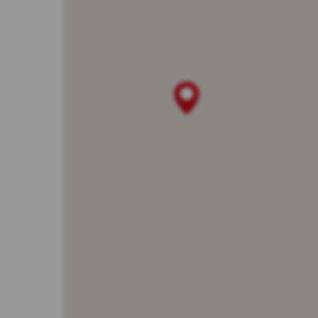
dos
ins
na 
Mar
int
wyb