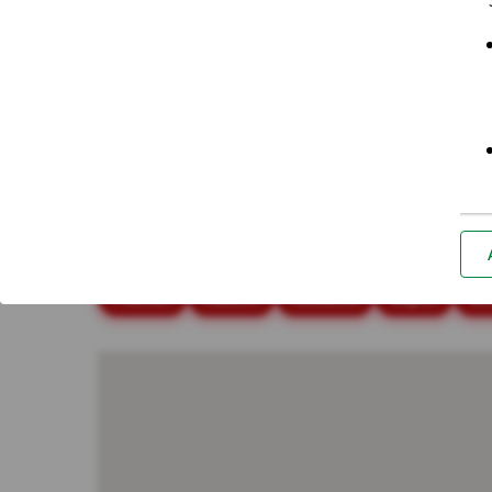
Placówki i bankomaty - Katow
Najczęściej wyszukiwane miasta
Białystok
Bielsko-Biała
Bydgoszcz
Cz
Poznań
Radom
Rzeszów
Sopot
So
*Za
Nie