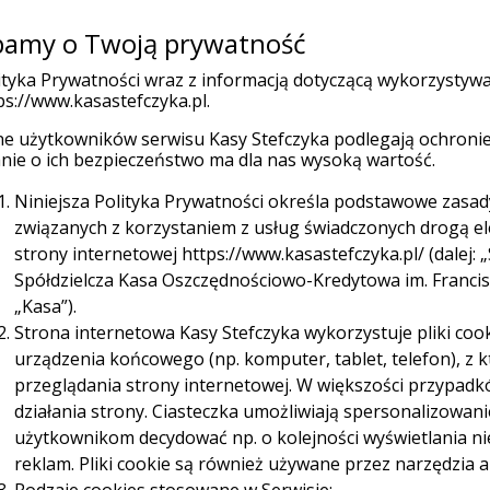
amy o Twoją prywatność
Placówk
(current)
 indywidualni
Firmy
Organizacje
ityka Prywatności wraz z informacją dotyczącą wykorzystyw
ps://www.kasastefczyka.pl.
e użytkowników serwisu Kasy Stefczyka podlegają ochronie
Ubezpieczenia
Promocje
W
nie o ich bezpieczeństwo ma dla nas wysoką wartość.
Niniejsza Polityka Prywatności określa podstawowe zasa
związanych z korzystaniem z usług świadczonych drogą e
strony internetowej https://www.kasastefczyka.pl/ (dalej: „
Spółdzielcza Kasa Oszczędnościowo-Kredytowa im. Franciszk
„Kasa”).
Strona internetowa Kasy Stefczyka wykorzystuje pliki cook
Sieć Planet
urządzenia końcowego (np. komputer, tablet, telefon), z
uronet za darmo aż do 31.12.2028 r.
przeglądania strony internetowej. W większości przypadk
działania strony. Ciasteczka umożliwiają spersonalizowan
użytkownikom decydować np. o kolejności wyświetlania n
reklam. Pliki cookie są również używane przez narzędzia a