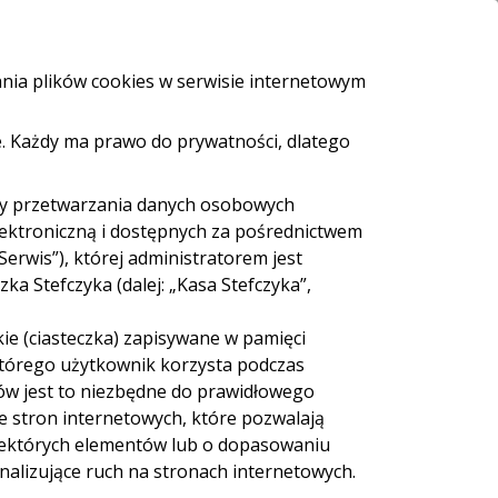
i i bankomaty
e-Urząd
Bezpieczeństwo
Kontakt
ania plików cookies w serwisie internetowym
. Każdy ma prawo do prywatności, dlatego
ZALOGUJ SIĘ
Załóż konto
eź pożyczkę
dy przetwarzania danych osobowych
lektroniczną i dostępnych za pośrednictwem
Serwis”), której administratorem jest
a Stefczyka (dalej: „Kasa Stefczyka”,
ie (ciasteczka) zapisywane w pamięci
 Cash
Sieć Euronet
 którego użytkownik korzysta podczas
ów jest to niezbędne do prawidłowego
ie stron internetowych, które pozwalają
iektórych elementów lub o dopasowaniu
nalizujące ruch na stronach internetowych.