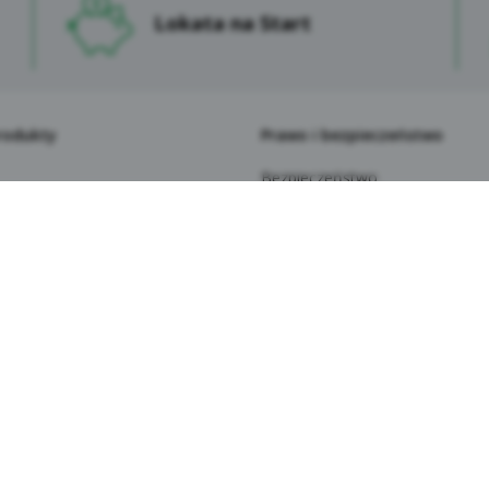
ormacja o przetwarzaniu danych osobowych klientów Sp
Lokata na Start
dytowej im. Franciszka Stefczyka.
Dane osobowe Użytkowników przetwarzane są na serwera
zapewniających ich bezpieczeństwo. Korzystanie z Serwisu
dla Użytkownika wykraczającymi poza normalne zagrożeni
rodukty
Prawo i bezpieczeństwo
mniej jednak, Kasa zaleca Użytkownikom ostrożność i ko
komputer, w szczególności z programów antywirusowych.
Bezpieczeństwo
Podanie przez Użytkowników ich danych osobowych jest d
Polityka prywatności
niektórych funkcjonalności Serwisu może być związane z
Bezpieczeństwo depozytów
niepodanie tych danych sprawi, że usługa nie będzie mogł
Weryfikacja behawioralna
korzystania z oznaczonych funkcjonalności będą ogranicz
 i konkursy
Akty prawne (RODO/FATCA i
Niektóre dane osobowe Użytkowników Serwisu przekazyw
zenia
CRS/PSD2/AML)
Gospodarczy. Kasa Stefczyka dochowuje należytej starann
la seniorów
System Dokumentów Zastrzeż
zgodne z prawem. Ponadto stosowane są odpowiednie zabe
la najmłodszych
Informacje prawne i ogłoszenia
standardowych klauzul umownych zatwierdzonych przez K
 rachunek płatniczy do Kasy
Zastrzeżenie numeru PESEL
Dostępność dla wszystkich
stronie internetowej Kasy wykorzystywane są narzędzia (wt
ay
tnerów takie jak Facebook Pixel i Google Tag Manager, któ
bowych globalnie, włączając w to USA. Może to nieść ze sobą
iej zadawane pytania
ewidziana przez RODO, ze względu na brak formalnej regula