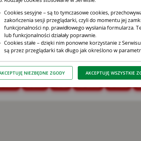
ice
Rodzaje cookies stosowane w Serwisie:
Cookies sesyjne – są to tymczasowe cookies, przechowy
zakończenia sesji przeglądarki, czyli do momentu jej zamkn
funkcjonalności np. prawidłowego wysłania formularza. Te
lub funkcjonalności działały poprawnie.
Cookies stałe – dzięki nim ponowne korzystanie z Serwisu
są przez przeglądarki tak długo jak określono w paramet
przez użytkownika.
Cookies naszych zaufanych Partnerów* – to cookies dost
ęstochowa
Gdańsk
Gdynia
Gliwice
Katowice
Ki
third parties cookies) np. usługę Google Analytics, usłu
AKCEPTUJĘ NIEZBĘDNE ZGODY
AKCEPTUJĘ WSZYSTKIE 
serwerów firm i dostawców usług (np. systemu mailingow
snowiec
Szczecin
Toruń
Warszawa
Wrocław
Z
współpracujących z Serwisem internetowym. Te pliki poz
do preferencji i zwyczajów Użytkowników, a także ocenić 
zliczaniu, ile osób kliknęło w daną reklamę i przeszło na
ufani Partnerzy Kasy to tzw. Serwisy Partnerskie, czyli Goo
Kasa Stefczyka wyróżnia pliki cookies:
zbędne pliki cookie
– są niezbędne do prawidłowego działan