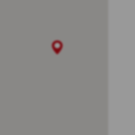
ną, żądanych przez użytkownika. Ich
 oprogramowania na swoim urządzeniu wyraził
 zakresie uwierzytelniania w ramach
ności od wykorzystywanego urządzenia);
ach oraz po zalogowaniu do serwisu
sonalizację interfejsu użytkownika w
hodzi użytkownik, rozmiaru czcionki,
yświetlanych w zewnętrznych serwisach
referencjach użytkowników w zakresie
 Pliki te są wykorzystywane w celu:
kowników Kasy. Te cookies gromadzą jedynie
nie oraz jego zainteresowania. Ich celem
yszukiwarce Google jak również na innych
ocą narzędzi takich jak np. Google Ads i
może zrezygnować z cookies Google lub