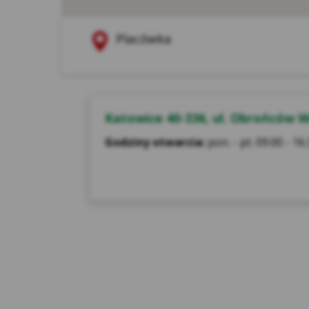
Legenda placówek
Czerwona pinezka to
Placówka
Katowice 40-336, ul. Obrońców W
Godziny otwarcia:
pon. - pt. 09.00 - 16
Ana
ich
prz