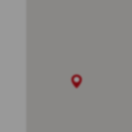
dos
ins
na 
Mar
int
wyb