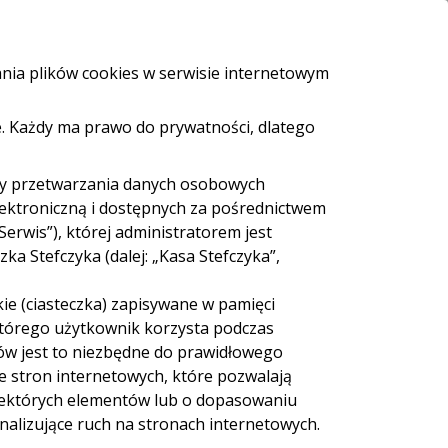
i i bankomaty
e-Urząd
Bezpieczeństwo
Kontakt
ania plików cookies w serwisie internetowym
. Każdy ma prawo do prywatności, dlatego
ZALOGUJ SIĘ
Załóż konto
eź pożyczkę
dy przetwarzania danych osobowych
lektroniczną i dostępnych za pośrednictwem
Serwis”), której administratorem jest
a Stefczyka (dalej: „Kasa Stefczyka”,
ie (ciasteczka) zapisywane w pamięci
 Cash
Sieć Euronet
 którego użytkownik korzysta podczas
ów jest to niezbędne do prawidłowego
ie stron internetowych, które pozwalają
iektórych elementów lub o dopasowaniu
nalizujące ruch na stronach internetowych.