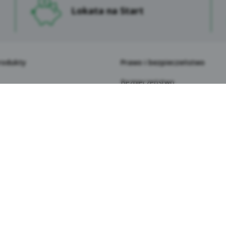
ormacja o przetwarzaniu danych osobowych klientów Sp
Lokata na Start
dytowej im. Franciszka Stefczyka.
Dane osobowe Użytkowników przetwarzane są na serwera
zapewniających ich bezpieczeństwo. Korzystanie z Serwisu
dla Użytkownika wykraczającymi poza normalne zagrożeni
rodukty
Prawo i bezpieczeństwo
mniej jednak, Kasa zaleca Użytkownikom ostrożność i ko
komputer, w szczególności z programów antywirusowych.
Bezpieczeństwo
Podanie przez Użytkowników ich danych osobowych jest d
Polityka prywatności
niektórych funkcjonalności Serwisu może być związane z
Bezpieczeństwo depozytów
niepodanie tych danych sprawi, że usługa nie będzie mogł
Weryfikacja behawioralna
korzystania z oznaczonych funkcjonalności będą ogranicz
 i konkursy
Akty prawne (RODO/FATCA i
Niektóre dane osobowe Użytkowników Serwisu przekazyw
zenia
CRS/PSD2/AML)
Gospodarczy. Kasa Stefczyka dochowuje należytej starann
la seniorów
System Dokumentów Zastrzeż
zgodne z prawem. Ponadto stosowane są odpowiednie zabe
la najmłodszych
Informacje prawne i ogłoszenia
standardowych klauzul umownych zatwierdzonych przez K
 rachunek płatniczy do Kasy
Zastrzeżenie numeru PESEL
Dostępność dla wszystkich
stronie internetowej Kasy wykorzystywane są narzędzia (wt
ay
tnerów takie jak Facebook Pixel i Google Tag Manager, któ
bowych globalnie, włączając w to USA. Może to nieść ze sobą
iej zadawane pytania
ewidziana przez RODO, ze względu na brak formalnej regula