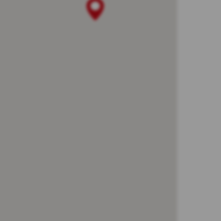
ną, żądanych przez użytkownika. Ich
 oprogramowania na swoim urządzeniu wyraził
 zakresie uwierzytelniania w ramach
ności od wykorzystywanego urządzenia);
ach oraz po zalogowaniu do serwisu
sonalizację interfejsu użytkownika w
hodzi użytkownik, rozmiaru czcionki,
yświetlanych w zewnętrznych serwisach
referencjach użytkowników w zakresie
 Pliki te są wykorzystywane w celu:
kowników Kasy. Te cookies gromadzą jedynie
nie oraz jego zainteresowania. Ich celem
yszukiwarce Google jak również na innych
ocą narzędzi takich jak np. Google Ads i
może zrezygnować z cookies Google lub