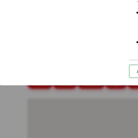
Placówki i bankomaty - Biały
Najczęściej wyszukiwane miasta
Białystok
Bielsko-Biała
Bydgoszcz
Cz
Poznań
Radom
Rzeszów
Sopot
So
*Za
Nie