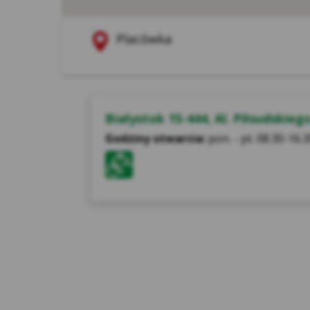
Legenda placówek
Czerwona pinezka to
Placówka
Białystok 15-444, Al. Piłsudskieg
Godziny otwarcia:
pon. - pt. 08.30-16.3
Ana
ich
prz