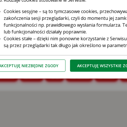
stok
Rodzaje cookies stosowane w Serwisie:
Cookies sesyjne – są to tymczasowe cookies, przechowy
zakończenia sesji przeglądarki, czyli do momentu jej zamkn
funkcjonalności np. prawidłowego wysłania formularza. Te
lub funkcjonalności działały poprawnie.
Cookies stałe – dzięki nim ponowne korzystanie z Serwisu
są przez przeglądarki tak długo jak określono w paramet
przez użytkownika.
Cookies naszych zaufanych Partnerów* – to cookies dost
ęstochowa
Gdańsk
Gdynia
Gliwice
Katowice
Ki
third parties cookies) np. usługę Google Analytics, usłu
AKCEPTUJĘ NIEZBĘDNE ZGODY
AKCEPTUJĘ WSZYSTKIE 
serwerów firm i dostawców usług (np. systemu mailingow
snowiec
Szczecin
Toruń
Warszawa
Wrocław
Z
współpracujących z Serwisem internetowym. Te pliki poz
do preferencji i zwyczajów Użytkowników, a także ocenić 
zliczaniu, ile osób kliknęło w daną reklamę i przeszło na
ufani Partnerzy Kasy to tzw. Serwisy Partnerskie, czyli Goo
Kasa Stefczyka wyróżnia pliki cookies:
zbędne pliki cookie
– są niezbędne do prawidłowego działan