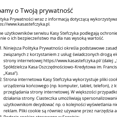
amy o Twoją prywatność
Placówk
(current)
 indywidualni
Firmy
Organizacje
ityka Prywatności wraz z informacją dotyczącą wykorzystyw
ps://www.kasastefczyka.pl.
e użytkowników serwisu Kasy Stefczyka podlegają ochronie
Ubezpieczenia
Promocje
W
nie o ich bezpieczeństwo ma dla nas wysoką wartość.
Niniejsza Polityka Prywatności określa podstawowe zasa
związanych z korzystaniem z usług świadczonych drogą e
strony internetowej https://www.kasastefczyka.pl/ (dalej: „
Spółdzielcza Kasa Oszczędnościowo-Kredytowa im. Franciszk
„Kasa”).
Strona internetowa Kasy Stefczyka wykorzystuje pliki cook
Sieć Planet
urządzenia końcowego (np. komputer, tablet, telefon), z
uronet za darmo aż do 31.12.2028 r.
przeglądania strony internetowej. W większości przypadk
działania strony. Ciasteczka umożliwiają spersonalizowan
użytkownikom decydować np. o kolejności wyświetlania n
reklam. Pliki cookie są również używane przez narzędzia a