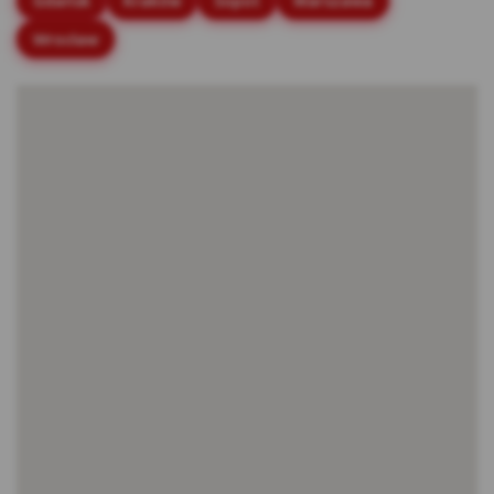
Gdańsk
Kraków
Sopot
Warszawa
stronach internetowych.
Wrocław
Rodzaje cookies stosowane w Serwisie:
Cookies sesyjne – są to tymczasowe cookies,
przechowywane w pamięci przeglądarki do
momentu zakończenia sesji przeglądarki,
czyli do momentu jej zamknięcia lub
zakończenia realizacji funkcjonalności np.
prawidłowego wysłania formularza. Te
cookie są konieczne, aby niektóre aplikacje
lub funkcjonalności działały poprawnie.
Cookies stałe – dzięki nim ponowne
korzystanie z Serwisu jest łatwiejsze. Te
cookies przechowywane są przez
przeglądarki tak długo jak określono w
parametrach cookies lub do momentu ich
usunięcia przez użytkownika.
Cookies naszych zaufanych Partnerów* – to
cookies dostarczane przez podmioty