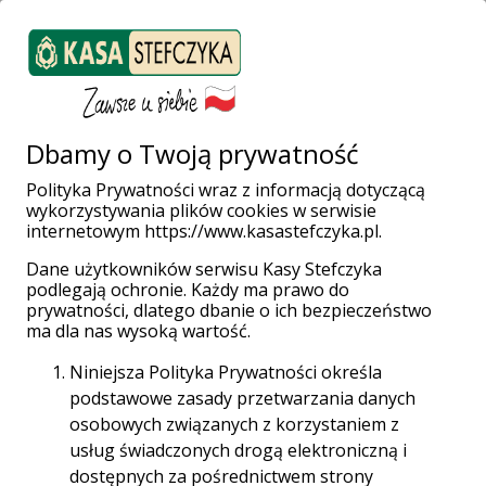
ZALOGUJ SIĘ
Załóż konto
Weź pożyczkę
Dbamy o Twoją prywatność
Polityka Prywatności wraz z informacją dotyczącą
wykorzystywania plików cookies w serwisie
Strona główna
Placówki i Bankomaty
Zakopane
internetowym https://www.kasastefczyka.pl.
Dane użytkowników serwisu Kasy Stefczyka
podlegają ochronie. Każdy ma prawo do
prywatności, dlatego dbanie o ich bezpieczeństwo
Wpłatomaty bez opłat!
ma dla nas wysoką wartość.
Wpłacaj gotówkę w całej sieci Planet Cash oraz
Niniejsza Polityka Prywatności określa
Euronet za darmo aż do 31.12.2028 r.
podstawowe zasady przetwarzania danych
osobowych związanych z korzystaniem z
Sieć Planet Cash
usług świadczonych drogą elektroniczną i
dostępnych za pośrednictwem strony