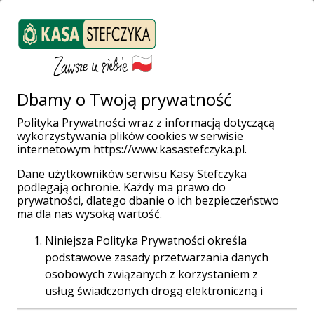
ZALOGUJ SIĘ
Załóż konto
Weź pożyczkę
Dbamy o Twoją prywatność
Polityka Prywatności wraz z informacją dotyczącą
wykorzystywania plików cookies w serwisie
Strona główna
Poradnik
internetowym https://www.kasastefczyka.pl.
Czy można sprawdzić dostępne środki na rachunku płatniczym w
serwisie internetowym?
Dane użytkowników serwisu Kasy Stefczyka
Czy można
podlegają ochronie. Każdy ma prawo do
prywatności, dlatego dbanie o ich bezpieczeństwo
ma dla nas wysoką wartość.
sprawdzić
Niniejsza Polityka Prywatności określa
podstawowe zasady przetwarzania danych
dostępne środki
osobowych związanych z korzystaniem z
usług świadczonych drogą elektroniczną i
dostępnych za pośrednictwem strony