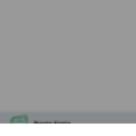
zewnętrzne – (ang. third parties cookies) np.
usługę Google Analytics, usługę Facebook
Pixel, wydawców reklamowych, serwerów
firm i dostawców usług (np. systemu
mailingowego albo map umieszczanych na
stronie) współpracujących z Serwisem
internetowym. Te pliki pozwalają między
innymi dostosowywać reklamy do preferencji
i zwyczajów Użytkowników, a także ocenić
skuteczność działań reklamowych (np. dzięki
zliczaniu, ile osób kliknęło w daną reklamę i
przeszło na stronę internetową
reklamodawcy).
*Zaufani Partnerzy Kasy to tzw. Serwisy
Partnerskie, czyli Google, Facebook, Chat, Hotjar,
Salesmenago.
Proste Konto
Kasa Stefczyka wyróżnia pliki cookies: