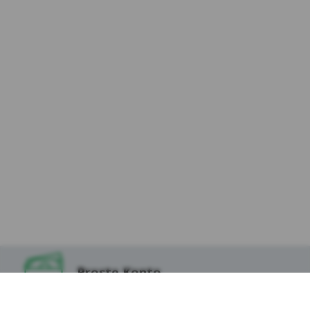
zewnętrzne – (ang. third parties cookies) np.
usługę Google Analytics, usługę Facebook
Pixel, wydawców reklamowych, serwerów
firm i dostawców usług (np. systemu
mailingowego albo map umieszczanych na
stronie) współpracujących z Serwisem
internetowym. Te pliki pozwalają między
innymi dostosowywać reklamy do preferencji
i zwyczajów Użytkowników, a także ocenić
skuteczność działań reklamowych (np. dzięki
zliczaniu, ile osób kliknęło w daną reklamę i
przeszło na stronę internetową
reklamodawcy).
*Zaufani Partnerzy Kasy to tzw. Serwisy
Partnerskie, czyli Google, Facebook, Chat, Hotjar,
Salesmenago.
Proste Konto
Kasa Stefczyka wyróżnia pliki cookies: