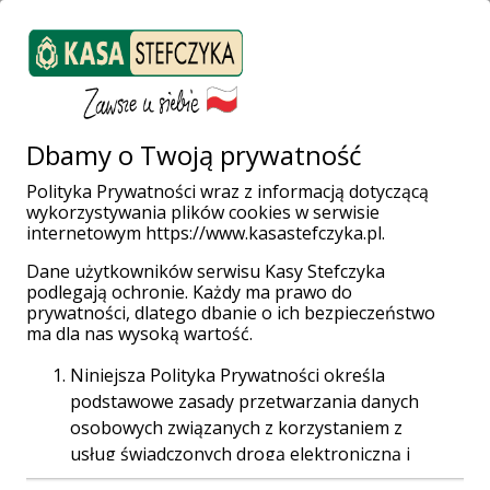
ZALOGUJ SIĘ
Załóż konto
Weź pożyczkę
Dbamy o Twoją prywatność
Polityka Prywatności wraz z informacją dotyczącą
wykorzystywania plików cookies w serwisie
Strona główna
Poradnik
internetowym https://www.kasastefczyka.pl.
Zapomniałem hasła. Co robić w takiej sytuacji?
Dane użytkowników serwisu Kasy Stefczyka
Zapomniałem
podlegają ochronie. Każdy ma prawo do
prywatności, dlatego dbanie o ich bezpieczeństwo
hasła. Co robić w
ma dla nas wysoką wartość.
Niniejsza Polityka Prywatności określa
takiej sytuacji?
podstawowe zasady przetwarzania danych
osobowych związanych z korzystaniem z
usług świadczonych drogą elektroniczną i
dostępnych za pośrednictwem strony