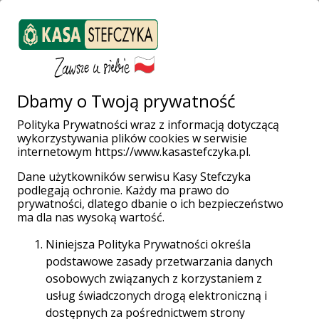
ZALOGUJ SIĘ
Załóż konto
Weź pożyczkę
Dbamy o Twoją prywatność
Polityka Prywatności wraz z informacją dotyczącą
wykorzystywania plików cookies w serwisie
Strona główna
Poradnik
internetowym https://www.kasastefczyka.pl.
Co zyskuje przedsiębiorca w ramach rachunku firmowego Tandem?
Dane użytkowników serwisu Kasy Stefczyka
Co zyskuje
podlegają ochronie. Każdy ma prawo do
prywatności, dlatego dbanie o ich bezpieczeństwo
przedsiębiorca w
ma dla nas wysoką wartość.
Niniejsza Polityka Prywatności określa
ramach
podstawowe zasady przetwarzania danych
osobowych związanych z korzystaniem z
rachunku
usług świadczonych drogą elektroniczną i
dostępnych za pośrednictwem strony