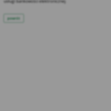
usługi bankowości elektronicznej.
stronach internetowych.
Rodzaje cookies stosowane w Serwisie:
powrót
Cookies sesyjne – są to tymczasowe cookies,
przechowywane w pamięci przeglądarki do
momentu zakończenia sesji przeglądarki,
czyli do momentu jej zamknięcia lub
zakończenia realizacji funkcjonalności np.
prawidłowego wysłania formularza. Te
cookie są konieczne, aby niektóre aplikacje
lub funkcjonalności działały poprawnie.
Cookies stałe – dzięki nim ponowne
korzystanie z Serwisu jest łatwiejsze. Te
cookies przechowywane są przez
przeglądarki tak długo jak określono w
parametrach cookies lub do momentu ich
usunięcia przez użytkownika.
Cookies naszych zaufanych Partnerów* – to
cookies dostarczane przez podmioty