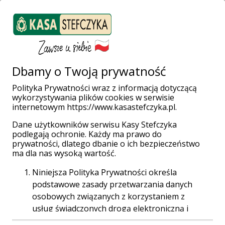
ZALOGUJ SIĘ
Załóż konto
Weź pożyczkę
Dbamy o Twoją prywatność
Polityka Prywatności wraz z informacją dotyczącą
wykorzystywania plików cookies w serwisie
Strona główna
Poradnik
internetowym https://www.kasastefczyka.pl.
Czy Kasa Stefczyka oferuje konto dedykowane przedsiębiorcom?
Dane użytkowników serwisu Kasy Stefczyka
Czy Kasa
podlegają ochronie. Każdy ma prawo do
prywatności, dlatego dbanie o ich bezpieczeństwo
Stefczyka
ma dla nas wysoką wartość.
Niniejsza Polityka Prywatności określa
oferuje konto
podstawowe zasady przetwarzania danych
osobowych związanych z korzystaniem z
dedykowane
usług świadczonych drogą elektroniczną i
dostępnych za pośrednictwem strony