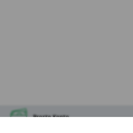
zewnętrzne – (ang. third parties cookies) np.
usługę Google Analytics, usługę Facebook
Pixel, wydawców reklamowych, serwerów
firm i dostawców usług (np. systemu
mailingowego albo map umieszczanych na
stronie) współpracujących z Serwisem
internetowym. Te pliki pozwalają między
innymi dostosowywać reklamy do preferencji
i zwyczajów Użytkowników, a także ocenić
skuteczność działań reklamowych (np. dzięki
zliczaniu, ile osób kliknęło w daną reklamę i
przeszło na stronę internetową
reklamodawcy).
*Zaufani Partnerzy Kasy to tzw. Serwisy
Partnerskie, czyli Google, Facebook, Chat, Hotjar,
Salesmenago.
Proste Konto
Kasa Stefczyka wyróżnia pliki cookies: