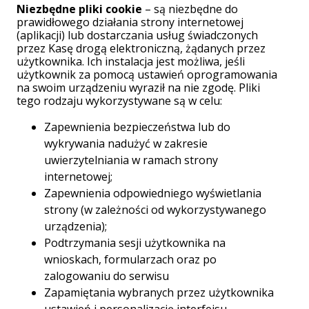
Niezbędne pliki cookie
– są niezbędne do
kredytowej
.
prawidłowego działania strony internetowej
(aplikacji) lub dostarczania usług świadczonych
przez Kasę drogą elektroniczną, żądanych przez
użytkownika. Ich instalacja jest możliwa, jeśli
użytkownik za pomocą ustawień oprogramowania
na swoim urządzeniu wyraził na nie zgodę. Pliki
tego rodzaju wykorzystywane są w celu:
Zapewnienia bezpieczeństwa lub do
wykrywania nadużyć w zakresie
uwierzytelniania w ramach strony
internetowej;
Zapewnienia odpowiedniego wyświetlania
strony (w zależności od wykorzystywanego
urządzenia);
Podtrzymania sesji użytkownika na
wnioskach, formularzach oraz po
zalogowaniu do serwisu
Zapamiętania wybranych przez użytkownika
Prosta Pożyczka do 3000