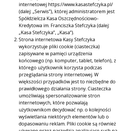
internetowej https://www.kasastefczyka.pl/
(dalej: „Serwis”), której administratorem jest
Spółdzielcza Kasa Oszczędnościowo-
Kredytowa im. Franciszka Stefczyka (dalej:
„Kasa Stefczyka”, „Kasa”).
Strona internetowa Kasy Stefczyka
wykorzystuje pliki cookie (ciasteczka)
zapisywane w pamięci urządzenia
końcowego (np. komputer, tablet, telefon), z
którego użytkownik korzysta podczas
przeglądania strony internetowej. W
Nowa ustawa o
większości przypadków jest to niezbędne do
kredycie
prawidłowego działania strony. Ciasteczka
umożliwiają spersonalizowanie stron
konsumenckim 2026
internetowych, które pozwalają
użytkownikom decydować np. o kolejności
– co się zmieni i od
wyświetlania niektórych elementów lub o
dopasowaniu reklam. Pliki cookie są również
kiedy?
używane przez narzędzia analizujące ruch na