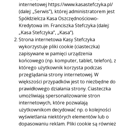
internetowej https://www.kasastefczyka.pl/
(dalej: „Serwis”), której administratorem jest
Spółdzielcza Kasa Oszczędnościowo-
Kredytowa im. Franciszka Stefczyka (dalej:
Poznaj nas
„Kasa Stefczyka”, „Kasa”).
Strona internetowa Kasy Stefczyka
wykorzystuje pliki cookie (ciasteczka)
lepiej
zapisywane w pamięci urządzenia
końcowego (np. komputer, tablet, telefon), z
którego użytkownik korzysta podczas
przeglądania strony internetowej. W
Stefczyk Finanse zatrudnia około 2000
Pracowników do blisko 300 placówek Kasy
większości przypadków jest to niezbędne do
Stefczyka w całej Polsce. Wiemy jak dużą wartością
prawidłowego działania strony. Ciasteczka
są zaangażowani Pracownicy, dlatego od lat
umożliwiają spersonalizowanie stron
staramy się zapewnić
internetowych, które pozwalają
im jak najlepsze warunki. Widać tego efekty - ponad
użytkownikom decydować np. o kolejności
50% Pracowników to osoby, które są z nami dłużej
wyświetlania niektórych elementów lub o
niż 5 lat.
dopasowaniu reklam. Pliki cookie są również
używane przez narzędzia analizujące ruch na