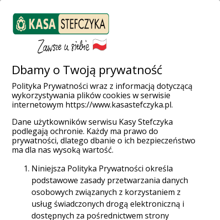
ZALOGUJ SIĘ
Załóż konto
Weź pożyczkę
Dbamy o Twoją prywatność
Polityka Prywatności wraz z informacją dotyczącą
wykorzystywania plików cookies w serwisie
Strona główna
Kariera
O Stefczyk Finanse
internetowym https://www.kasastefczyka.pl.
Dane użytkowników serwisu Kasy Stefczyka
podlegają ochronie. Każdy ma prawo do
prywatności, dlatego dbanie o ich bezpieczeństwo
ma dla nas wysoką wartość.
Niniejsza Polityka Prywatności określa
podstawowe zasady przetwarzania danych
osobowych związanych z korzystaniem z
usług świadczonych drogą elektroniczną i
dostępnych za pośrednictwem strony