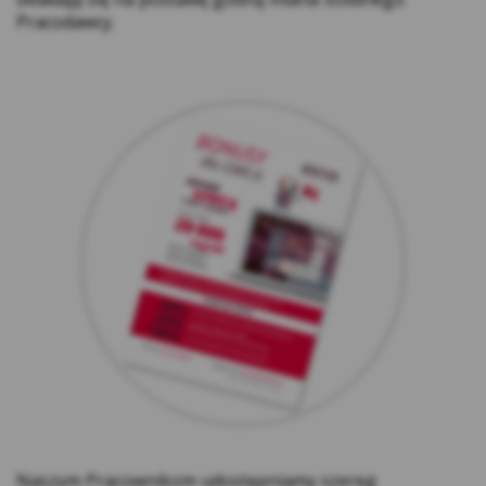
Niezbędne pliki cookie
– są niezbędne do
Pracodawcy.
prawidłowego działania strony internetowej
(aplikacji) lub dostarczania usług świadczonych
przez Kasę drogą elektroniczną, żądanych przez
użytkownika. Ich instalacja jest możliwa, jeśli
użytkownik za pomocą ustawień oprogramowania
na swoim urządzeniu wyraził na nie zgodę. Pliki
tego rodzaju wykorzystywane są w celu:
Zapewnienia bezpieczeństwa lub do
wykrywania nadużyć w zakresie
uwierzytelniania w ramach strony
internetowej;
Zapewnienia odpowiedniego wyświetlania
strony (w zależności od wykorzystywanego
urządzenia);
Podtrzymania sesji użytkownika na
wnioskach, formularzach oraz po
zalogowaniu do serwisu
Zapamiętania wybranych przez użytkownika
Naszym Pracownikom udostępniamy szereg