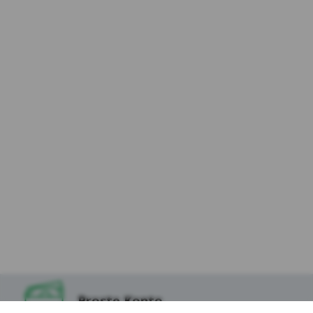
osób odwiedzających Serwis (dalej:
„Użytkownicy Serwisu”) i dokłada należytej
staranności, aby dane osobowe były
przetwarzane zgodnie z celem i zakresem
korzystania z usług dostępnych za
pośrednictwem Serwisu, w tym podstron
internetowych, aplikacji i innych
funkcjonalności oraz treścią zapisaną w
plikach cookies, które instalowane są w
Serwisie oraz na stronach partnerów Kasy,
tak aby korzystanie z Serwisu uczynić
możliwie jak najbezpieczniejszym i
najwygodniejszym dla Użytkowników.
9.W odniesieniu do danych zapisanych w
niektórych ww. plikach cookies dostęp do nich
mogą mieć podmioty z technologii, których
korzysta Kasa Stefczyka lub Podmioty, których
tzw. wtyczki znajdują się w Serwisie, w
szczególności Serwisy Partnerskie.
Proste Konto