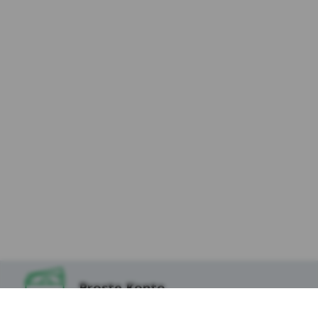
osób odwiedzających Serwis (dalej:
„Użytkownicy Serwisu”) i dokłada należytej
staranności, aby dane osobowe były
przetwarzane zgodnie z celem i zakresem
korzystania z usług dostępnych za
pośrednictwem Serwisu, w tym podstron
internetowych, aplikacji i innych
funkcjonalności oraz treścią zapisaną w
plikach cookies, które instalowane są w
Serwisie oraz na stronach partnerów Kasy,
tak aby korzystanie z Serwisu uczynić
możliwie jak najbezpieczniejszym i
najwygodniejszym dla Użytkowników.
9.W odniesieniu do danych zapisanych w
niektórych ww. plikach cookies dostęp do nich
mogą mieć podmioty z technologii, których
korzysta Kasa Stefczyka lub Podmioty, których
Proste Konto
tzw. wtyczki znajdują się w Serwisie, w
szczególności Serwisy Partnerskie.