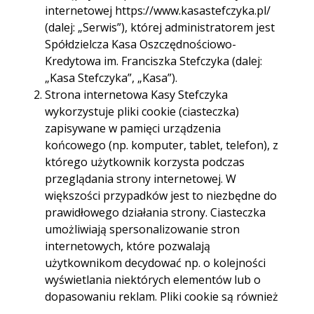
internetowej https://www.kasastefczyka.pl/
Godziny otwarcia:
pon. - pt. 09.00-16.30
(dalej: „Serwis”), której administratorem jest
Spółdzielcza Kasa Oszczędnościowo-
Telefon:
957170273
Kredytowa im. Franciszka Stefczyka (dalej:
695139365
„Kasa Stefczyka”, „Kasa”).
Strona internetowa Kasy Stefczyka
E-mail:
065barlinek.niepodleglosci@kasystefczyka.pl
wykorzystuje pliki cookie (ciasteczka)
zapisywane w pamięci urządzenia
końcowego (np. komputer, tablet, telefon), z
którego użytkownik korzysta podczas
Trasa
Start
przeglądania strony internetowej. W
większości przypadków jest to niezbędne do
prawidłowego działania strony. Ciasteczka
umożliwiają spersonalizowanie stron
internetowych, które pozwalają
użytkownikom decydować np. o kolejności
wyświetlania niektórych elementów lub o
dopasowaniu reklam. Pliki cookie są również
używane przez narzędzia analizujące ruch na