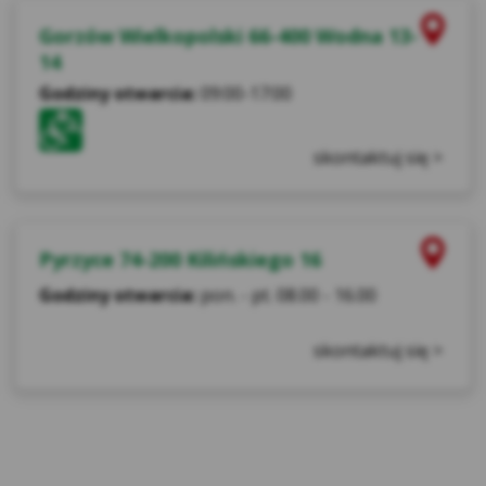
cookies Facebook, które służą do
Gorzów Wielkopolski 66-400 Wodna 13-
prezentowania reklam i rekomendowania
14
ofert i produktów osobom, które mogą być
nimi zainteresowane. Użytkownik w każdej
Godziny otwarcia:
09:00-17:00
chwili może dopasować wyświetlane reklamy
do swoich preferencji
skontaktuj się >
(https://www.facebook.com/ads/preferences/
?entry_product=ad_settings_screenlink
otwiera się w nowym oknie)
Retargeting – w celu przedstawienia
Pyrzyce 74-200 Kilińskiego 16
Użytkownikom, którzy odwiedzili nasz
Godziny otwarcia:
pon. - pt. 08.00 - 16.00
Serwis, odpowiedniej reklamy na stronach
internetowych naszych pozostałych
skontaktuj się >
partnerów.
Analityczne pliki cookie
– służą do pozyskania
danych statycznych o ruchu Użytkowników i
wykorzystaniu ich do analizy zachowania i
zainteresowań w celu optymalizacji serwisu Kasy
Stefczyka oraz oferowanych przez Kasę