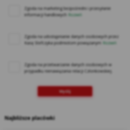
na innych stronach internetowych do
preferencji użytkownika za pomocą narzędzi
Zgoda na marketing bezpośredni i przesyłanie
informacji handlowych
Rozwiń
takich jak np. Google Ads i Google Marketing
Platform. Użytkownik w każdej chwili może
zrezygnować z cookies Google lub określić,
czy wyraża zgodę na profilowanie reklam w
Zgoda na udostępnianie danych osobowych przez
Kasę Stefczyka podmiotom powiązanym
Rozwiń
Internecie z wykorzystaniem technologii
Google, w ustawieniach reklam
https://adssettings.google.pllink otwiera się
w nowym oknie;
Zgoda na przetwarzanie danych osobowych w
Reklam serwisu społecznościowego
przypadku nienawiązania relacji Członkowskiej.
Facebook – w celu śledzenia aktywności
użytkowników portalu Facebook na potrzeby
Wyślij
analizy rynku oraz rozwoju produktów Kasy.
Te cookies pozwalają na dopasowanie
przekazu do konkretnej grupy
użytkowników oraz ocenę skuteczności
Najbliższe placówki
kampanii reklamowych prowadzonych na
portalu Facebook. Kasy wykorzystuje pliki