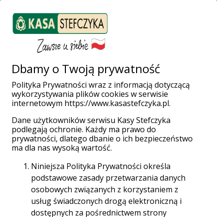
ZALOGUJ SIĘ
Załóż konto
Weź pożyczkę
Dbamy o Twoją prywatność
Polityka Prywatności wraz z informacją dotyczącą
wykorzystywania plików cookies w serwisie
Strona główna
Placówki i Bankomaty
Barlinek
internetowym https://www.kasastefczyka.pl.
Niepodległości 14
Dane użytkowników serwisu Kasy Stefczyka
podlegają ochronie. Każdy ma prawo do
prywatności, dlatego dbanie o ich bezpieczeństwo
ma dla nas wysoką wartość.
Niniejsza Polityka Prywatności określa
Placówka Stefczyk Finanse
podstawowe zasady przetwarzania danych
osobowych związanych z korzystaniem z
Barlinek, Niepodległości 14
usług świadczonych drogą elektroniczną i
dostępnych za pośrednictwem strony
74-320 Barlinek, Niepodległości 14