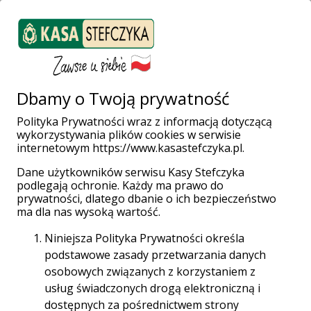
ZALOGUJ SIĘ
Załóż konto
Weź pożyczkę
Dbamy o Twoją prywatność
Polityka Prywatności wraz z informacją dotyczącą
wykorzystywania plików cookies w serwisie
Strona główna
Placówki i Bankomaty
Bytom
Dworcowa 13
internetowym https://www.kasastefczyka.pl.
Dane użytkowników serwisu Kasy Stefczyka
podlegają ochronie. Każdy ma prawo do
prywatności, dlatego dbanie o ich bezpieczeństwo
ma dla nas wysoką wartość.
Niniejsza Polityka Prywatności określa
Placówka Stefczyk Finanse
podstawowe zasady przetwarzania danych
Bytom, Dworcowa 13
osobowych związanych z korzystaniem z
usług świadczonych drogą elektroniczną i
41-902 Bytom, Dworcowa 13
dostępnych za pośrednictwem strony