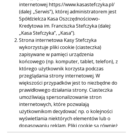
internetowej https://www.kasastefczyka.pl/
Godziny otwarcia:
pon. - pt. 09.00-17.00
(dalej: „Serwis”), której administratorem jest
Spółdzielcza Kasa Oszczędnościowo-
Telefon:
583264043
Kredytowa im. Franciszka Stefczyka (dalej:
„Kasa Stefczyka”, „Kasa”).
E-mail:
065gdansk.rzeczypospolitej@kasystefczyka.pl
Strona internetowa Kasy Stefczyka
wykorzystuje pliki cookie (ciasteczka)
zapisywane w pamięci urządzenia
końcowego (np. komputer, tablet, telefon), z
którego użytkownik korzysta podczas
Trasa
Start
przeglądania strony internetowej. W
większości przypadków jest to niezbędne do
prawidłowego działania strony. Ciasteczka
umożliwiają spersonalizowanie stron
internetowych, które pozwalają
użytkownikom decydować np. o kolejności
wyświetlania niektórych elementów lub o
dopasowaniu reklam. Pliki cookie są również
używane przez narzędzia analizujące ruch na