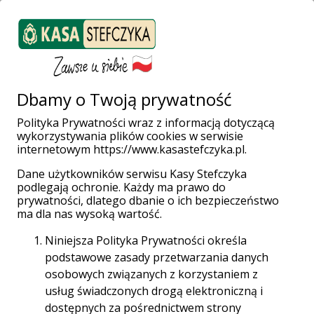
ZALOGUJ SIĘ
Załóż konto
Weź pożyczkę
Dbamy o Twoją prywatność
Polityka Prywatności wraz z informacją dotyczącą
wykorzystywania plików cookies w serwisie
Strona główna
Placówki i Bankomaty
Gdańsk
internetowym https://www.kasastefczyka.pl.
Rzeczypospolitej 4
Dane użytkowników serwisu Kasy Stefczyka
podlegają ochronie. Każdy ma prawo do
prywatności, dlatego dbanie o ich bezpieczeństwo
ma dla nas wysoką wartość.
Niniejsza Polityka Prywatności określa
Placówka Stefczyk Finanse
podstawowe zasady przetwarzania danych
osobowych związanych z korzystaniem z
Gdańsk, Rzeczypospolitej 4
usług świadczonych drogą elektroniczną i
dostępnych za pośrednictwem strony
80-369 Gdańsk, Rzeczypospolitej 4