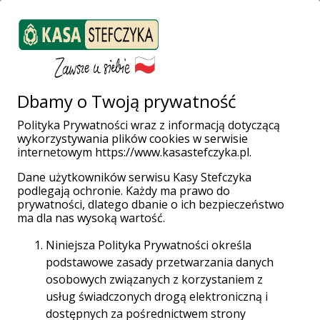
ZALOGUJ SIĘ
Załóż konto
Weź pożyczkę
Dbamy o Twoją prywatność
Polityka Prywatności wraz z informacją dotyczącą
wykorzystywania plików cookies w serwisie
Strona główna
Placówki i Bankomaty
Kęty
Rynek 11
internetowym https://www.kasastefczyka.pl.
Dane użytkowników serwisu Kasy Stefczyka
podlegają ochronie. Każdy ma prawo do
prywatności, dlatego dbanie o ich bezpieczeństwo
ma dla nas wysoką wartość.
Niniejsza Polityka Prywatności określa
Placówka Stefczyk Finanse
podstawowe zasady przetwarzania danych
Kęty, Rynek 11
osobowych związanych z korzystaniem z
usług świadczonych drogą elektroniczną i
32-650 Kęty, Rynek 11
dostępnych za pośrednictwem strony