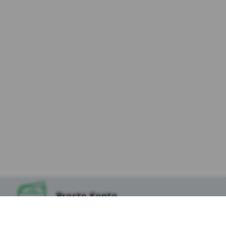
osób odwiedzających Serwis (dalej:
„Użytkownicy Serwisu”) i dokłada należytej
staranności, aby dane osobowe były
przetwarzane zgodnie z celem i zakresem
korzystania z usług dostępnych za
pośrednictwem Serwisu, w tym podstron
internetowych, aplikacji i innych
funkcjonalności oraz treścią zapisaną w
plikach cookies, które instalowane są w
Serwisie oraz na stronach partnerów Kasy,
tak aby korzystanie z Serwisu uczynić
możliwie jak najbezpieczniejszym i
najwygodniejszym dla Użytkowników.
9.W odniesieniu do danych zapisanych w
niektórych ww. plikach cookies dostęp do nich
mogą mieć podmioty z technologii, których
Proste Konto
korzysta Kasa Stefczyka lub Podmioty, których
tzw. wtyczki znajdują się w Serwisie, w
szczególności Serwisy Partnerskie.