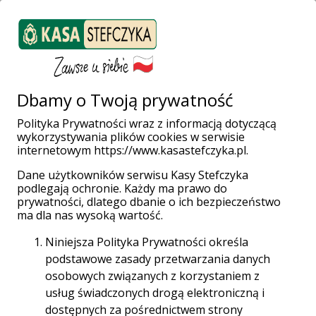
ZALOGUJ SIĘ
Załóż konto
Weź pożyczkę
Dbamy o Twoją prywatność
Polityka Prywatności wraz z informacją dotyczącą
wykorzystywania plików cookies w serwisie
Strona główna
Placówki i Bankomaty
Lubawa
Kopernika 3
internetowym https://www.kasastefczyka.pl.
Dane użytkowników serwisu Kasy Stefczyka
podlegają ochronie. Każdy ma prawo do
prywatności, dlatego dbanie o ich bezpieczeństwo
ma dla nas wysoką wartość.
Niniejsza Polityka Prywatności określa
Placówka Stefczyk Finanse
podstawowe zasady przetwarzania danych
Lubawa, Kopernika 3
osobowych związanych z korzystaniem z
usług świadczonych drogą elektroniczną i
14-260 Lubawa, Kopernika 3
dostępnych za pośrednictwem strony