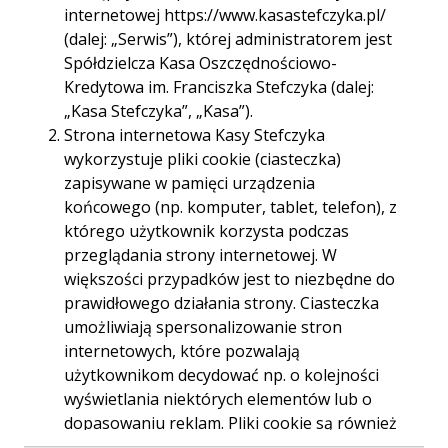
Godziny otwarcia:
pon. - pt. 09.00-16.30
internetowej https://www.kasastefczyka.pl/
(dalej: „Serwis”), której administratorem jest
Telefon:
896456441
Spółdzielcza Kasa Oszczędnościowo-
896456442
Kredytowa im. Franciszka Stefczyka (dalej:
896456443
„Kasa Stefczyka”, „Kasa”).
Strona internetowa Kasy Stefczyka
E-mail:
065lubawa.kopernika@kasystefczyka.pl
wykorzystuje pliki cookie (ciasteczka)
zapisywane w pamięci urządzenia
końcowego (np. komputer, tablet, telefon), z
którego użytkownik korzysta podczas
Trasa
Start
przeglądania strony internetowej. W
większości przypadków jest to niezbędne do
prawidłowego działania strony. Ciasteczka
umożliwiają spersonalizowanie stron
internetowych, które pozwalają
użytkownikom decydować np. o kolejności
wyświetlania niektórych elementów lub o
dopasowaniu reklam. Pliki cookie są również
używane przez narzędzia analizujące ruch na