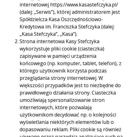
internetowej https://www.kasastefczyka.pl/
05-300 Mińsk Mazowiecki, Kościuszki 21 A
(dalej: „Serwis”), której administratorem jest
Godziny otwarcia:
pon, - pt. 09.00-17.00
Spółdzielcza Kasa Oszczędnościowo-
Kredytowa im. Franciszka Stefczyka (dalej:
Telefon:
257596312
„Kasa Stefczyka”, „Kasa”).
257596313
Strona internetowa Kasy Stefczyka
257596314
wykorzystuje pliki cookie (ciasteczka)
zapisywane w pamięci urządzenia
E-mail:
065minsk.kosciuszki@kasystefczyka.pl
końcowego (np. komputer, tablet, telefon), z
którego użytkownik korzysta podczas
przeglądania strony internetowej. W
większości przypadków jest to niezbędne do
prawidłowego działania strony. Ciasteczka
umożliwiają spersonalizowanie stron
Trasa
Start
internetowych, które pozwalają
użytkownikom decydować np. o kolejności
wyświetlania niektórych elementów lub o
dopasowaniu reklam. Pliki cookie są również
używane przez narzędzia analizujące ruch na