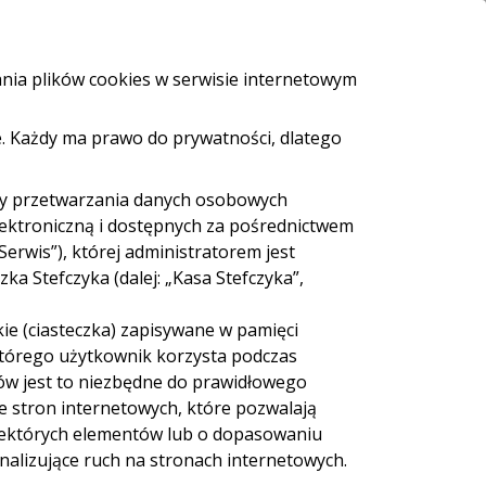
i i bankomaty
e-Urząd
Bezpieczeństwo
Kontakt
ania plików cookies w serwisie internetowym
. Każdy ma prawo do prywatności, dlatego
ZALOGUJ SIĘ
Załóż konto
eź pożyczkę
dy przetwarzania danych osobowych
lektroniczną i dostępnych za pośrednictwem
Serwis”), której administratorem jest
a Stefczyka (dalej: „Kasa Stefczyka”,
ie (ciasteczka) zapisywane w pamięci
 którego użytkownik korzysta podczas
ów jest to niezbędne do prawidłowego
ie stron internetowych, które pozwalają
iektórych elementów lub o dopasowaniu
nalizujące ruch na stronach internetowych.