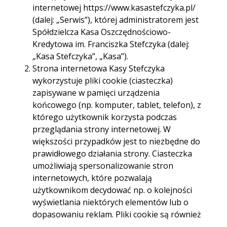
Pajęczno, ul. Kościuszki 45
internetowej https://www.kasastefczyka.pl/
(dalej: „Serwis”), której administratorem jest
98-330 Pajęczno, ul. Kościuszki 45
Spółdzielcza Kasa Oszczędnościowo-
Godziny otwarcia:
pon. - pt. 09.00 - 16.30
Kredytowa im. Franciszka Stefczyka (dalej:
„Kasa Stefczyka”, „Kasa”).
Telefon:
343907239
Strona internetowa Kasy Stefczyka
343907240
wykorzystuje pliki cookie (ciasteczka)
603298443
zapisywane w pamięci urządzenia
końcowego (np. komputer, tablet, telefon), z
E-mail:
pajeczno.kosciuszki@kasastefczyka.pl
którego użytkownik korzysta podczas
przeglądania strony internetowej. W
większości przypadków jest to niezbędne do
prawidłowego działania strony. Ciasteczka
Trasa
Start
umożliwiają spersonalizowanie stron
internetowych, które pozwalają
użytkownikom decydować np. o kolejności
wyświetlania niektórych elementów lub o
dopasowaniu reklam. Pliki cookie są również
używane przez narzędzia analizujące ruch na