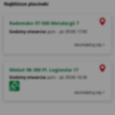
cookies Facebook, które służą do
Najbliższe placówki
prezentowania reklam i rekomendowania
ofert i produktów osobom, które mogą być
nimi zainteresowane. Użytkownik w każdej
Radomsko 97-500 Metalurgii 7
chwili może dopasować wyświetlane reklamy
Godziny otwarcia:
pon. - pt. 09.00-17.00
do swoich preferencji
(https://www.facebook.com/ads/preferences/
skontaktuj się >
?entry_product=ad_settings_screenlink
otwiera się w nowym oknie)
Retargeting – w celu przedstawienia
Użytkownikom, którzy odwiedzili nasz
Wieluń 98-300 Pl. Legionów 17
Serwis, odpowiedniej reklamy na stronach
Godziny otwarcia:
pon. - pt. 09.00-16.30
internetowych naszych pozostałych
partnerów.
skontaktuj się >
Analityczne pliki cookie
– służą do pozyskania
danych statycznych o ruchu Użytkowników i
wykorzystaniu ich do analizy zachowania i
zainteresowań w celu optymalizacji serwisu Kasy
Stefczyka oraz oferowanych przez Kasę