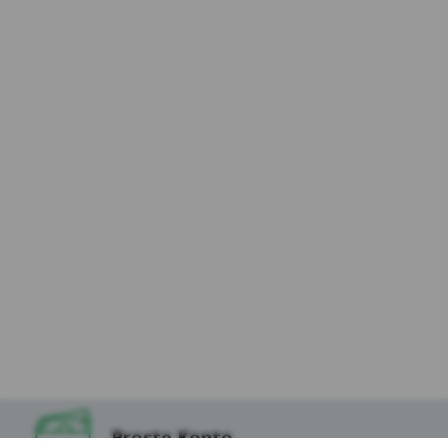
osób odwiedzających Serwis (dalej:
„Użytkownicy Serwisu”) i dokłada należytej
staranności, aby dane osobowe były
przetwarzane zgodnie z celem i zakresem
korzystania z usług dostępnych za
pośrednictwem Serwisu, w tym podstron
internetowych, aplikacji i innych
funkcjonalności oraz treścią zapisaną w
plikach cookies, które instalowane są w
Serwisie oraz na stronach partnerów Kasy,
tak aby korzystanie z Serwisu uczynić
możliwie jak najbezpieczniejszym i
najwygodniejszym dla Użytkowników.
9.W odniesieniu do danych zapisanych w
niektórych ww. plikach cookies dostęp do nich
mogą mieć podmioty z technologii, których
korzysta Kasa Stefczyka lub Podmioty, których
tzw. wtyczki znajdują się w Serwisie, w
szczególności Serwisy Partnerskie.
Proste Konto