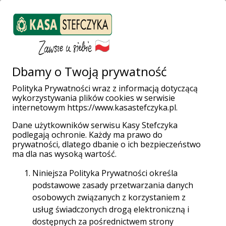
ZALOGUJ SIĘ
Załóż konto
Weź pożyczkę
Dbamy o Twoją prywatność
Polityka Prywatności wraz z informacją dotyczącą
wykorzystywania plików cookies w serwisie
Strona główna
Placówki i Bankomaty
Pajęczno
internetowym https://www.kasastefczyka.pl.
ul. Kościuszki 45
Dane użytkowników serwisu Kasy Stefczyka
podlegają ochronie. Każdy ma prawo do
prywatności, dlatego dbanie o ich bezpieczeństwo
ma dla nas wysoką wartość.
Niniejsza Polityka Prywatności określa
podstawowe zasady przetwarzania danych
osobowych związanych z korzystaniem z
usług świadczonych drogą elektroniczną i
Placówka Partnerska
dostępnych za pośrednictwem strony