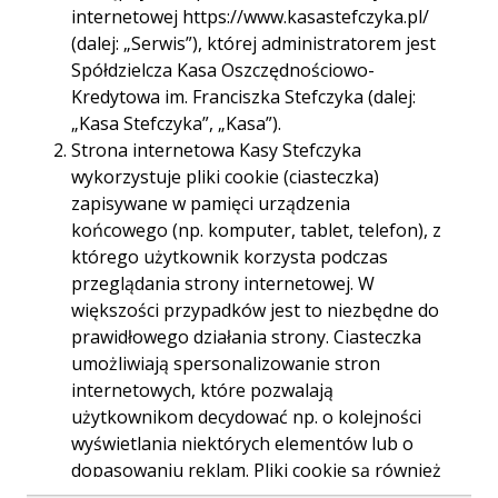
Godziny otwarcia:
pon. - pt. 09.00-17.00
internetowej https://www.kasastefczyka.pl/
(dalej: „Serwis”), której administratorem jest
Telefon:
913121095
Spółdzielcza Kasa Oszczędnościowo-
913127505
Kredytowa im. Franciszka Stefczyka (dalej:
„Kasa Stefczyka”, „Kasa”).
E-mail:
065police.zamenhofa@kasystefczyka.pl
Strona internetowa Kasy Stefczyka
wykorzystuje pliki cookie (ciasteczka)
zapisywane w pamięci urządzenia
końcowego (np. komputer, tablet, telefon), z
którego użytkownik korzysta podczas
przeglądania strony internetowej. W
Trasa
Start
większości przypadków jest to niezbędne do
prawidłowego działania strony. Ciasteczka
umożliwiają spersonalizowanie stron
internetowych, które pozwalają
użytkownikom decydować np. o kolejności
wyświetlania niektórych elementów lub o
dopasowaniu reklam. Pliki cookie są również
używane przez narzędzia analizujące ruch na