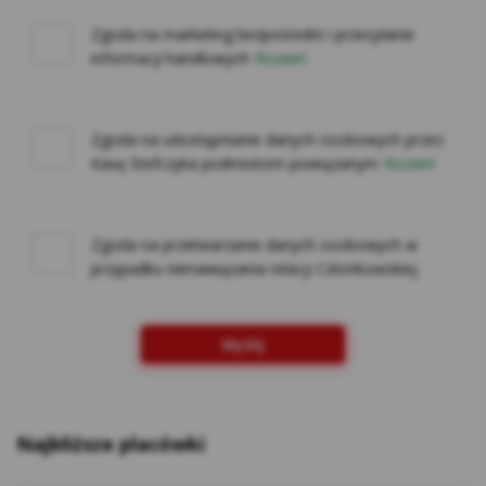
na innych stronach internetowych do
preferencji użytkownika za pomocą narzędzi
Zgoda na marketing bezpośredni i przesyłanie
takich jak np. Google Ads i Google Marketing
informacji handlowych
Rozwiń
Platform. Użytkownik w każdej chwili może
zrezygnować z cookies Google lub określić,
czy wyraża zgodę na profilowanie reklam w
Zgoda na udostępnianie danych osobowych przez
Internecie z wykorzystaniem technologii
Kasę Stefczyka podmiotom powiązanym
Rozwiń
Google, w ustawieniach reklam
https://adssettings.google.pllink otwiera się
w nowym oknie;
Zgoda na przetwarzanie danych osobowych w
Reklam serwisu społecznościowego
przypadku nienawiązania relacji Członkowskiej.
Facebook – w celu śledzenia aktywności
użytkowników portalu Facebook na potrzeby
analizy rynku oraz rozwoju produktów Kasy.
Wyślij
Te cookies pozwalają na dopasowanie
przekazu do konkretnej grupy
użytkowników oraz ocenę skuteczności
Najbliższe placówki
kampanii reklamowych prowadzonych na
portalu Facebook. Kasy wykorzystuje pliki