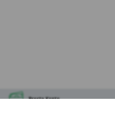
osób odwiedzających Serwis (dalej:
„Użytkownicy Serwisu”) i dokłada należytej
staranności, aby dane osobowe były
przetwarzane zgodnie z celem i zakresem
korzystania z usług dostępnych za
pośrednictwem Serwisu, w tym podstron
internetowych, aplikacji i innych
funkcjonalności oraz treścią zapisaną w
plikach cookies, które instalowane są w
Serwisie oraz na stronach partnerów Kasy,
tak aby korzystanie z Serwisu uczynić
możliwie jak najbezpieczniejszym i
najwygodniejszym dla Użytkowników.
9.W odniesieniu do danych zapisanych w
niektórych ww. plikach cookies dostęp do nich
mogą mieć podmioty z technologii, których
Proste Konto
korzysta Kasa Stefczyka lub Podmioty, których
tzw. wtyczki znajdują się w Serwisie, w
szczególności Serwisy Partnerskie.