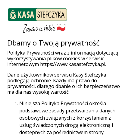
ZALOGUJ SIĘ
Załóż konto
Weź pożyczkę
Dbamy o Twoją prywatność
Polityka Prywatności wraz z informacją dotyczącą
wykorzystywania plików cookies w serwisie
Strona główna
Placówki i Bankomaty
Police
Bankowa 16G
internetowym https://www.kasastefczyka.pl.
Dane użytkowników serwisu Kasy Stefczyka
podlegają ochronie. Każdy ma prawo do
prywatności, dlatego dbanie o ich bezpieczeństwo
ma dla nas wysoką wartość.
Niniejsza Polityka Prywatności określa
Placówka Stefczyk Finanse
podstawowe zasady przetwarzania danych
Police, Bankowa 16G
osobowych związanych z korzystaniem z
usług świadczonych drogą elektroniczną i
72-010 Police, Bankowa 16G
dostępnych za pośrednictwem strony