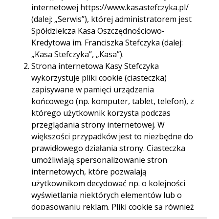
Godziny otwarcia:
pon-pt. 09.00-17.00;
internetowej https://www.kasastefczyka.pl/
(dalej: „Serwis”), której administratorem jest
Telefon:
618642465
Spółdzielcza Kasa Oszczędnościowo-
618654505
Kredytowa im. Franciszka Stefczyka (dalej:
„Kasa Stefczyka”, „Kasa”).
E-mail:
065poznan.glogowska@kasystefczyka.pl
Strona internetowa Kasy Stefczyka
wykorzystuje pliki cookie (ciasteczka)
zapisywane w pamięci urządzenia
końcowego (np. komputer, tablet, telefon), z
którego użytkownik korzysta podczas
przeglądania strony internetowej. W
Trasa
Start
większości przypadków jest to niezbędne do
prawidłowego działania strony. Ciasteczka
umożliwiają spersonalizowanie stron
internetowych, które pozwalają
użytkownikom decydować np. o kolejności
wyświetlania niektórych elementów lub o
dopasowaniu reklam. Pliki cookie są również
używane przez narzędzia analizujące ruch na