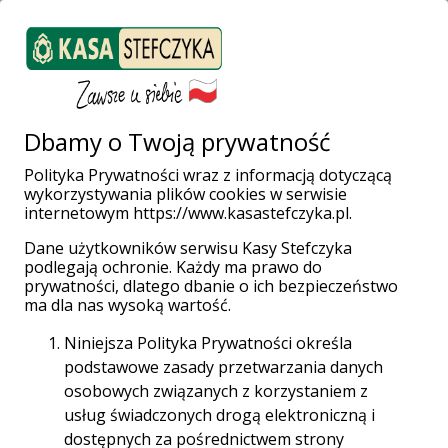
ZALOGUJ SIĘ
Załóż konto
Weź pożyczkę
Dbamy o Twoją prywatność
Polityka Prywatności wraz z informacją dotyczącą
wykorzystywania plików cookies w serwisie
Strona główna
Placówki i Bankomaty
Poznań
Głogowska 43
internetowym https://www.kasastefczyka.pl.
Dane użytkowników serwisu Kasy Stefczyka
podlegają ochronie. Każdy ma prawo do
prywatności, dlatego dbanie o ich bezpieczeństwo
ma dla nas wysoką wartość.
Niniejsza Polityka Prywatności określa
Placówka Stefczyk Finanse
podstawowe zasady przetwarzania danych
Poznań, Głogowska 43
osobowych związanych z korzystaniem z
usług świadczonych drogą elektroniczną i
60-266 Poznań, Głogowska 43
dostępnych za pośrednictwem strony