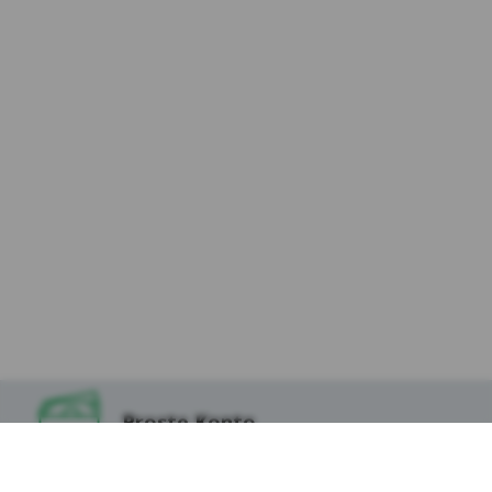
osób odwiedzających Serwis (dalej:
„Użytkownicy Serwisu”) i dokłada należytej
staranności, aby dane osobowe były
przetwarzane zgodnie z celem i zakresem
korzystania z usług dostępnych za
pośrednictwem Serwisu, w tym podstron
internetowych, aplikacji i innych
funkcjonalności oraz treścią zapisaną w
plikach cookies, które instalowane są w
Serwisie oraz na stronach partnerów Kasy,
tak aby korzystanie z Serwisu uczynić
możliwie jak najbezpieczniejszym i
najwygodniejszym dla Użytkowników.
9.W odniesieniu do danych zapisanych w
niektórych ww. plikach cookies dostęp do nich
mogą mieć podmioty z technologii, których
Proste Konto
korzysta Kasa Stefczyka lub Podmioty, których
tzw. wtyczki znajdują się w Serwisie, w
szczególności Serwisy Partnerskie.