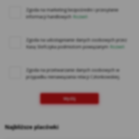
na innych stronach internetowych do
preferencji użytkownika za pomocą narzędzi
Zgoda na marketing bezpośredni i przesyłanie
takich jak np. Google Ads i Google Marketing
informacji handlowych
Rozwiń
Platform. Użytkownik w każdej chwili może
zrezygnować z cookies Google lub określić,
czy wyraża zgodę na profilowanie reklam w
Zgoda na udostępnianie danych osobowych przez
Internecie z wykorzystaniem technologii
Kasę Stefczyka podmiotom powiązanym
Rozwiń
Google, w ustawieniach reklam
https://adssettings.google.pllink otwiera się
w nowym oknie;
Zgoda na przetwarzanie danych osobowych w
Reklam serwisu społecznościowego
przypadku nienawiązania relacji Członkowskiej.
Facebook – w celu śledzenia aktywności
użytkowników portalu Facebook na potrzeby
analizy rynku oraz rozwoju produktów Kasy.
Wyślij
Te cookies pozwalają na dopasowanie
przekazu do konkretnej grupy
użytkowników oraz ocenę skuteczności
Najbliższe placówki
kampanii reklamowych prowadzonych na
portalu Facebook. Kasy wykorzystuje pliki