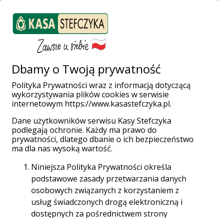
ZALOGUJ SIĘ
Załóż konto
Weź pożyczkę
Dbamy o Twoją prywatność
Polityka Prywatności wraz z informacją dotyczącą
wykorzystywania plików cookies w serwisie
Strona główna
Placówki i Bankomaty
Sochaczew
internetowym https://www.kasastefczyka.pl.
Żeromskiego 2
Dane użytkowników serwisu Kasy Stefczyka
podlegają ochronie. Każdy ma prawo do
prywatności, dlatego dbanie o ich bezpieczeństwo
ma dla nas wysoką wartość.
Niniejsza Polityka Prywatności określa
Placówka Stefczyk Finanse
podstawowe zasady przetwarzania danych
osobowych związanych z korzystaniem z
Sochaczew, Żeromskiego 2
usług świadczonych drogą elektroniczną i
dostępnych za pośrednictwem strony
96-500 Sochaczew, Żeromskiego 2