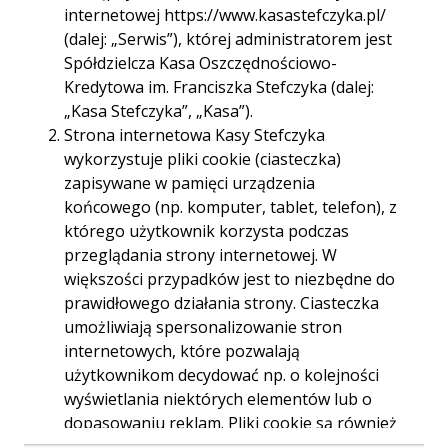
internetowej https://www.kasastefczyka.pl/
Godziny otwarcia:
pon. - pt. 09.00-17.00
(dalej: „Serwis”), której administratorem jest
Spółdzielcza Kasa Oszczędnościowo-
Telefon:
468623674
Kredytowa im. Franciszka Stefczyka (dalej:
„Kasa Stefczyka”, „Kasa”).
E-mail:
065sochaczew.zeromskiego@kasystefczyka.pl
Strona internetowa Kasy Stefczyka
wykorzystuje pliki cookie (ciasteczka)
zapisywane w pamięci urządzenia
końcowego (np. komputer, tablet, telefon), z
którego użytkownik korzysta podczas
Trasa
Start
przeglądania strony internetowej. W
większości przypadków jest to niezbędne do
prawidłowego działania strony. Ciasteczka
umożliwiają spersonalizowanie stron
internetowych, które pozwalają
użytkownikom decydować np. o kolejności
wyświetlania niektórych elementów lub o
dopasowaniu reklam. Pliki cookie są również
używane przez narzędzia analizujące ruch na