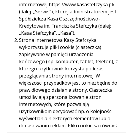
internetowej https://www.kasastefczyka.pl/
Godziny otwarcia:
pon. - pt. 09.00-16.30
(dalej: „Serwis”), której administratorem jest
Spółdzielcza Kasa Oszczędnościowo-
Telefon:
158221337
Kredytowa im. Franciszka Stefczyka (dalej:
158221338
„Kasa Stefczyka”, „Kasa”).
Strona internetowa Kasy Stefczyka
E-mail:
065tarnobrzeg.pilsudskiego@kasystefczyka.pl
wykorzystuje pliki cookie (ciasteczka)
zapisywane w pamięci urządzenia
końcowego (np. komputer, tablet, telefon), z
którego użytkownik korzysta podczas
Trasa
Start
przeglądania strony internetowej. W
większości przypadków jest to niezbędne do
prawidłowego działania strony. Ciasteczka
umożliwiają spersonalizowanie stron
internetowych, które pozwalają
użytkownikom decydować np. o kolejności
wyświetlania niektórych elementów lub o
dopasowaniu reklam. Pliki cookie są również
używane przez narzędzia analizujące ruch na