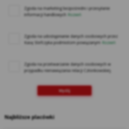
na innych stronach internetowych do
preferencji użytkownika za pomocą narzędzi
Zgoda na marketing bezpośredni i przesyłanie
informacji handlowych
Rozwiń
takich jak np. Google Ads i Google Marketing
Platform. Użytkownik w każdej chwili może
zrezygnować z cookies Google lub określić,
czy wyraża zgodę na profilowanie reklam w
Zgoda na udostępnianie danych osobowych przez
Kasę Stefczyka podmiotom powiązanym
Rozwiń
Internecie z wykorzystaniem technologii
Google, w ustawieniach reklam
https://adssettings.google.pllink otwiera się
w nowym oknie;
Zgoda na przetwarzanie danych osobowych w
Reklam serwisu społecznościowego
przypadku nienawiązania relacji Członkowskiej.
Facebook – w celu śledzenia aktywności
użytkowników portalu Facebook na potrzeby
Wyślij
analizy rynku oraz rozwoju produktów Kasy.
Te cookies pozwalają na dopasowanie
przekazu do konkretnej grupy
użytkowników oraz ocenę skuteczności
Najbliższe placówki
kampanii reklamowych prowadzonych na
portalu Facebook. Kasy wykorzystuje pliki