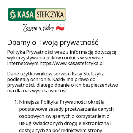
ZALOGUJ SIĘ
Załóż konto
Weź pożyczkę
Dbamy o Twoją prywatność
Polityka Prywatności wraz z informacją dotyczącą
wykorzystywania plików cookies w serwisie
Strona główna
Placówki i Bankomaty
Tarnobrzeg
internetowym https://www.kasastefczyka.pl.
Piłsudskiego 12
Dane użytkowników serwisu Kasy Stefczyka
podlegają ochronie. Każdy ma prawo do
prywatności, dlatego dbanie o ich bezpieczeństwo
ma dla nas wysoką wartość.
Niniejsza Polityka Prywatności określa
Placówka Stefczyk Finanse
podstawowe zasady przetwarzania danych
osobowych związanych z korzystaniem z
Tarnobrzeg, Piłsudskiego 12
usług świadczonych drogą elektroniczną i
dostępnych za pośrednictwem strony
39-400 Tarnobrzeg, Piłsudskiego 12